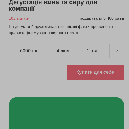
Дегустація вина та сиру для
компанії
182 відгуки
подарували 3 460 разів
На дегустації друзі дізнаються цікаві факти про вино та
правила формування сирного плато.
6000 грн
4 люд.
1 год.
Купити для себе