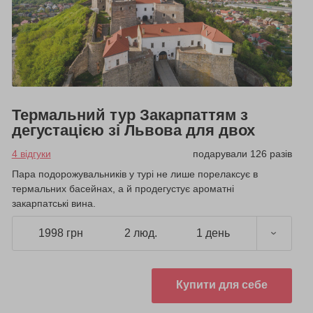
Термальний тур Закарпаттям з
дегустацією зі Львова для двох
4 відгуки
подарували 126 разів
Пара подорожувальників у турі не лише порелаксує в
термальних басейнах, а й продегустує ароматні
закарпатські вина.
1998 грн
2 люд.
1 день
Купити для себе