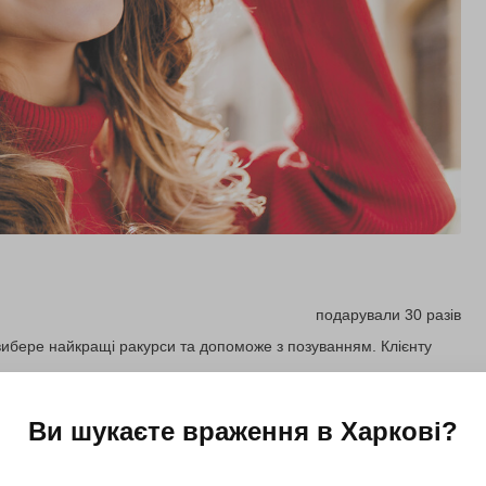
подарували 30 разів
вибере найкращі ракурси та допоможе з позуванням. Клієнту
Ви шукаєте враження в
Харкові
?
Купити для себе