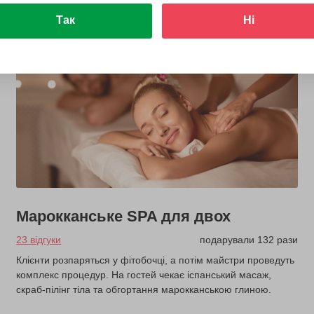
Так
Ні
Марокканське SPA для двох
23 відгуки
подарували 132 рази
Клієнти розпаряться у фітобочці, а потім майстри проведуть
комплекс процедур. На гостей чекає іспанський масаж,
скраб-пілінг тіла та обгортання марокканською глиною.