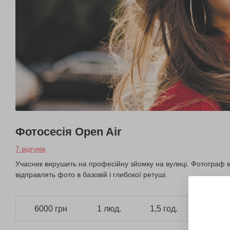
Фотосесія Open Air
7 відгуків
Учасник вирушить на професійну зйомку на вулиці. Фотограф 
відправлять фото в базовій і глибокої ретуші.
6000 грн
1 люд.
1,5 год.