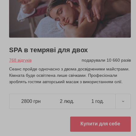
SPA в темряві для двох
768 відгуків
подарували 10 660 разів
Сеанс пройде одночасно з двома досвідченими майстрами.
Кімната буде освітлена лише свічками. Професіонали
зроблять гостям авторський масаж з використанням олії.
2800 грн
2 люд.
1 год.
Купити для себе