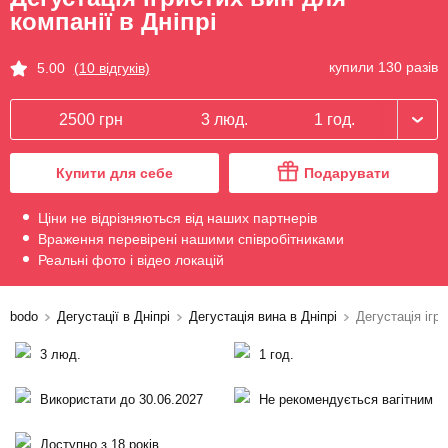
компанії в Дніпрі
купили 130 разів
5.00
(10 відгуків)
2500 грн
3 люд.
1 год.
Купити для себе
Подарувати
Ціни не відрізняються від наших партнерів
Враження перевірені нашими співробітниками
Реальні фото і відео локацій
bodo
Дегустації в Дніпрі
Дегустація вина в Дніпрі
Дегустація ігр
3 люд.
1 год.
Використати до 30.06.2027
Не рекомендується вагітним
Доступно з 18 років