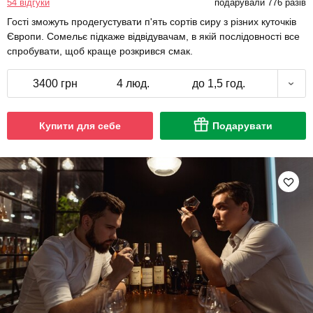
54 відгуки
подарували 776 разів
Гості зможуть продегустувати п'ять сортів сиру з різних куточків
Європи. Сомельє підкаже відвідувачам, в якій послідовності все
спробувати, щоб краще розкрився смак.
3400 грн
4 люд.
до 1,5 год.
Купити для себе
Подарувати