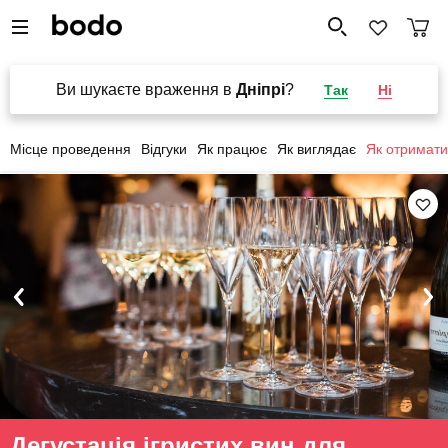
Ви шукаєте враження в
Дніпрі
?
Так
Ні
Місце проведення
Відгуки
Як працює
Як виглядає
Як отримати
Дегустація ігристих вин для