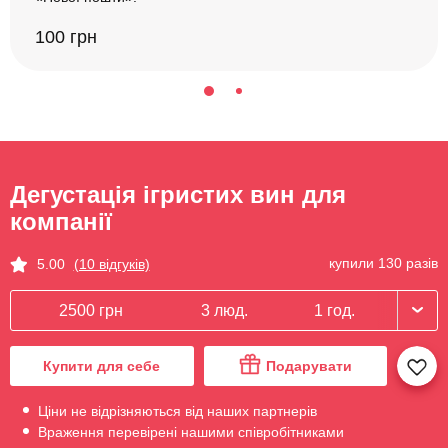
100 грн
Дегустація ігристих вин для
компанії
купили 130 разів
5.00
(10 відгуків)
2500 грн
3 люд.
1 год.
Купити для себе
Подарувати
Ціни не відрізняються від наших партнерів
Враження перевірені нашими співробітниками