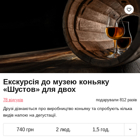
Екскурсія до музею коньяку
«Шустов» для двох
78 відгуків
подарували 812 разів
Друзі дізнаються про виробництво коньяку та спробують кілька
видів напою на дегустації.
740 грн
2 люд.
1,5 год.