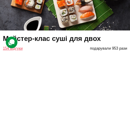
Майстер-клас суші для двох
154 відгуки
подарували 953 рази
Приятелі відвідають індивідуальне кулінарне заняття, де
навчаться готувати кілька видів японської страви. Суші та роли
можна продегустувати на місці або забрати із собою.
1800 грн
2 люд.
до 1,5 год.
Купити для себе