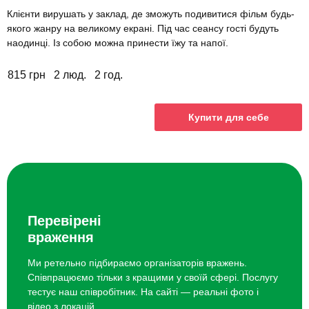
Клієнти вирушать у заклад, де зможуть подивитися фільм будь-
якого жанру на великому екрані. Під час сеансу гості будуть
наодинці. Із собою можна принести їжу та напої.
815 грн
2 люд.
2 год.
Купити для себе
Перевірені
враження
Ми ретельно підбираємо організаторів вражень.
Співпрацюємо тільки з кращими у своїй сфері. Послугу
тестує наш співробітник. На сайті — реальні фото і
відео з локацій.