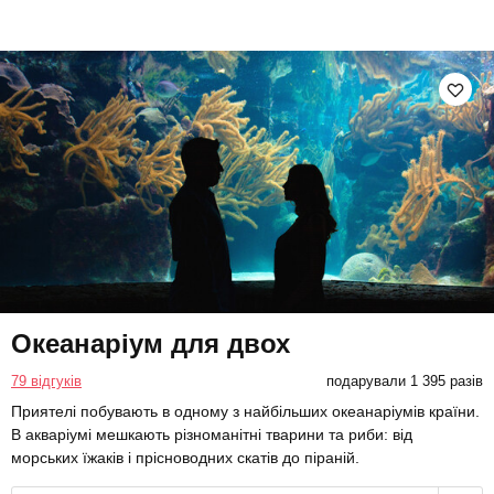
Океанаріум для двох
79 відгуків
подарували 1 395 разів
Приятелі побувають в одному з найбільших океанаріумів країни.
В акваріумі мешкають різноманітні тварини та риби: від
морських їжаків і прісноводних скатів до піраній.