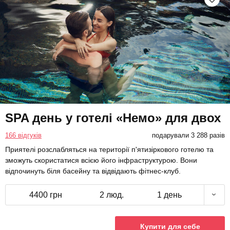
SPA день у готелі «Немо» для двох
166 відгуків
подарували 3 288 разів
Приятелі розслабляться на території п'ятизіркового готелю та
зможуть скористатися всією його інфраструктурою. Вони
відпочинуть біля басейну та відвідають фітнес-клуб.
4400 грн
2 люд.
1 день
Купити для себе