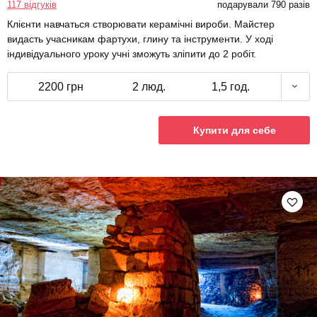
117 відгуків
подарували 790 разів
Клієнти навчаться створювати керамічні вироби. Майстер
видасть учасникам фартухи, глину та інструменти. У ході
індивідуального уроку учні зможуть зліпити до 2 робіт.
2200 грн
2 люд.
1,5 год.
Купити для себе