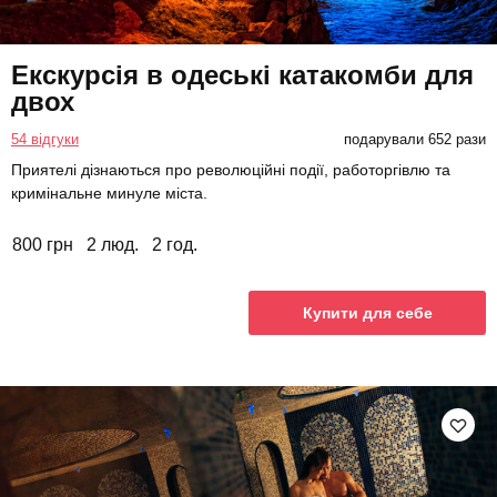
Екскурсія в одеські катакомби для
двох
54 відгуки
подарували 652 рази
Приятелі дізнаються про революційні події, работоргівлю та
кримінальне минуле міста.
800 грн
2 люд.
2 год.
Купити для себе