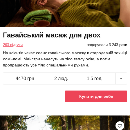
Гавайський масаж для двох
263 відгуки
подарували 3 243 рази
На клієнтів чекає сеанс гавайського масажу в стародавній техніці
ломі-ломі. Майстри нанесуть на тіло теплу олію, а потім
пропрацюють усе тіло спеціальними рухами.
4470 грн
2 люд.
1,5 год.
Купити для себе