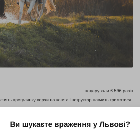
подарували 6 596 разів
ійснять прогулянку верхи на конях. Інструктор навчить триматися
Ви шукаєте враження у
Львові
?
Купити для себе
Подарувати