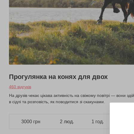
Прогулянка на конях для двох
460 відгуків
На друзів чекає цікава активність на свіжому повітрі — вони зд
в сідлі та розповість, як поводитися зі скакунами.
3000 грн
2 люд.
1 год.