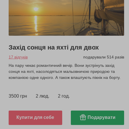
Захід сонця на яхті для двох
17 відгуків
подарували 514 разів
На пару чекає романтичний вечір. Вони зустрінуть захід
сонця на яхті, насолодяться мальовничою природою та
компанією одне одного. А також влаштують пікнік на борту.
3500 грн
2 люд.
2 год.
Купити для себе
Подарувати