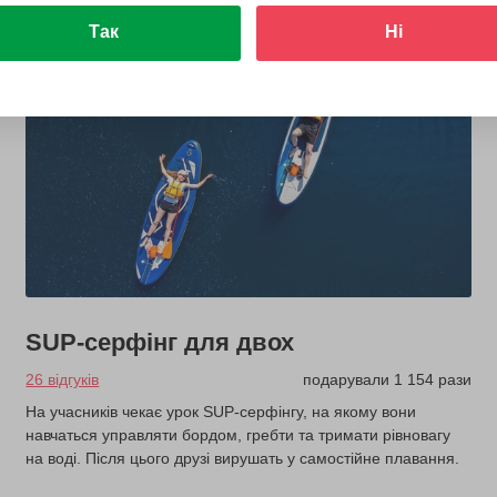
Так
Ні
SUP-серфінг для двох
26 відгуків
подарували 1 154 рази
На учасників чекає урок SUP-серфінгу, на якому вони
навчаться управляти бордом, гребти та тримати рівновагу
на воді. Після цього друзі вирушать у самостійне плавання.