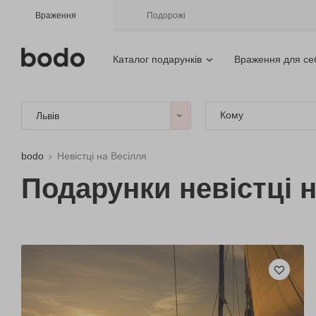
Враження
Подорожі
Каталог подарунків
Враження для се
Кому
Львів
bodo
Невістці на Весілля
Подарунки невістці н