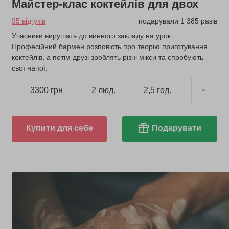
Майстер-клас коктейлів для двох
95 відгуків
подарували 1 385 разів
Учасники вирушать до винного закладу на урок.
Професійний бармен розповість про теорію приготування
коктейлів, а потім друзі зроблять різні мікси та спробують
свої напої.
3300 грн
2 люд.
2,5 год.
Купити для себе
Подарувати