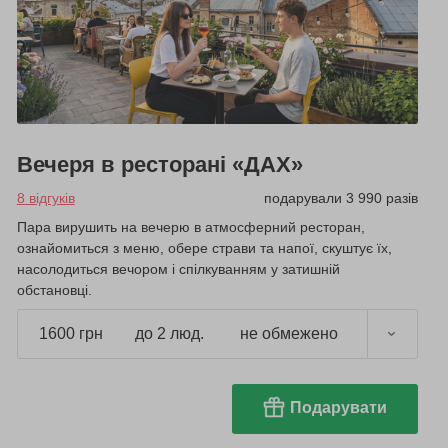
Вечеря в ресторані «ДАХ»
8 відгуків
подарували 3 990 разів
Пара вирушить на вечерю в атмосферний ресторан,
ознайомиться з меню, обере страви та напої, скуштує їх,
насолодиться вечором і спілкуванням у затишній
обстановці.
1600 грн
до 2 люд.
не обмежено
Подарувати