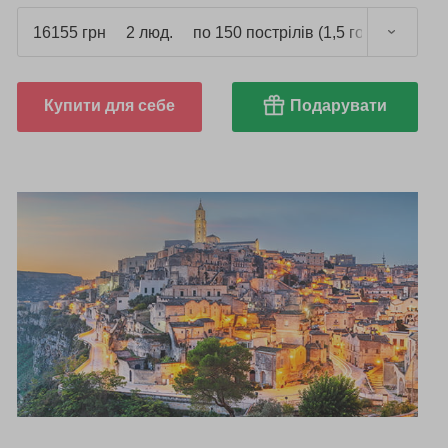
16155 грн
2 люд.
по 150 пострілів (1,5 год.)
Купити для себе
Подарувати