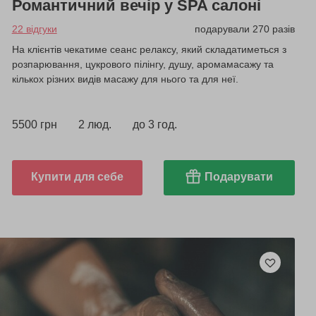
Романтичний вечір у SPA салоні
22 відгуки
подарували 270 разів
На клієнтів чекатиме сеанс релаксу, який складатиметься з
розпарювання, цукрового пілінгу, душу, аромамасажу та
кількох різних видів масажу для нього та для неї.
5500 грн
2 люд.
до 3 год.
Купити для себе
Подарувати