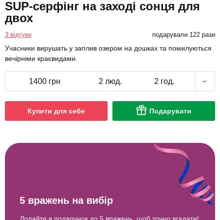
SUP-серфінг на заході сонця для
двох
3 відгуки
подарували 122 рази
Учасники вирушать у заплив озером на дошках та помилуються
вечірніми краєвидами.
1400 грн
2 люд.
2 год.
Купити для себе
Подарувати
5 вражень на вибір
Додайте в подарунок до 5 вражень, щоб точно вгадати!