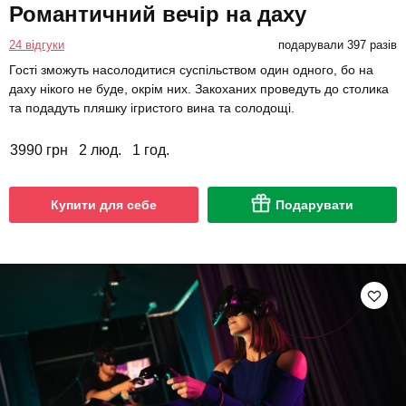
Романтичний вечір на даху
24 відгуки
подарували 397 разів
Гості зможуть насолодитися суспільством один одного, бо на
даху нікого не буде, окрім них. Закоханих проведуть до столика
та подадуть пляшку ігристого вина та солодощі.
3990 грн
2 люд.
1 год.
Купити для себе
Подарувати