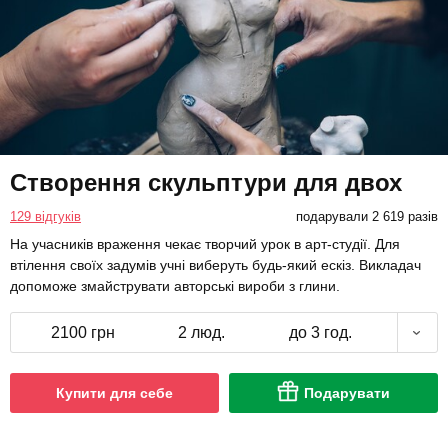
Створення скульптури для двох
129 відгуків
подарували 2 619 разів
На учасників враження чекає творчий урок в арт-студії. Для
втілення своїх задумів учні виберуть будь-який ескіз. Викладач
допоможе змайструвати авторські вироби з глини.
2100 грн
2 люд.
до 3 год.
Купити для себе
Подарувати