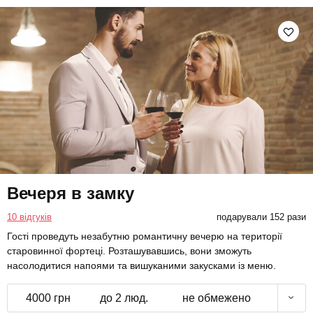
Вечеря в замку
10 відгуків
подарували 152 рази
Гості проведуть незабутню романтичну вечерю на території
старовинної фортеці. Розташувавшись, вони зможуть
насолодитися напоями та вишуканими закусками із меню.
4000 грн
до 2 люд.
не обмежено