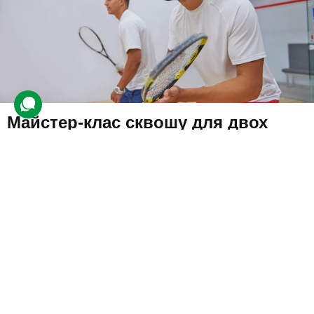
Майстер-клас сквошу для двох
113 відгуків
подарували 2 738 разів
Персональний інструктор покаже, як правильно рухатися,
подавати та відбивати м'яч. Опанувавши техніку гри, учні
зможуть застосувати отримані навички під час матчу.
1700 грн
2 люд.
40 хв.
Купити для себе