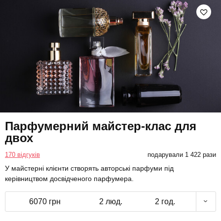
Парфумерний майстер-клас для
двох
170 відгуків
подарували 1 422 рази
У майстерні клієнти створять авторські парфуми під
керівництвом досвідченого парфумера.
6070 грн
2 люд.
2 год.