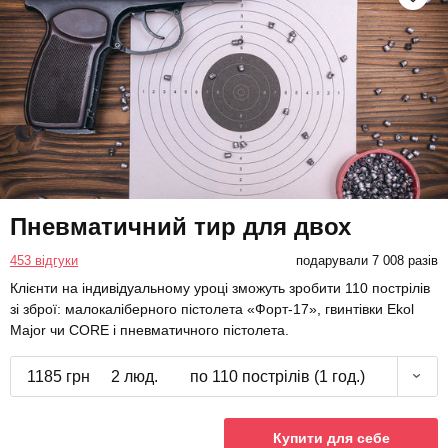
Пневматичний тир для двох
453 відгуки
подарували 7 008 разів
Клієнти на індивідуальному уроці зможуть зробити 110 пострілів
зі зброї: малокаліберного пістолета «Форт-17», гвинтівки Ekol
Major чи CORE і пневматичного пістолета.
1185 грн
2 люд.
по 110 пострілів (1 год.)
Купити для себе