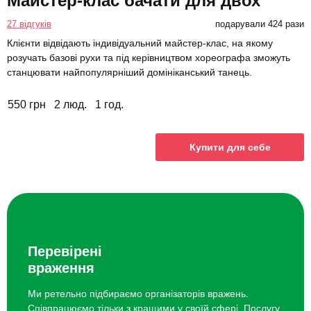
Майстер-клас бачати для двох
27 відгуків
подарували 424 рази
Клієнти відвідають індивідуальний майстер-клас, на якому
розучать базові рухи та під керівництвом хореографа зможуть
станцювати найпопулярніший домініканський танець.
550 грн
2 люд.
1 год.
Купити для себе
Перевірені
враження
Ми ретельно підбираємо організаторів вражень.
Співпрацюємо тільки з кращими у своїй сфері. Послугу