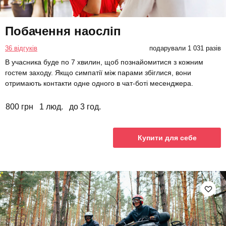
Побачення наосліп
36 відгуків
подарували 1 031 разів
В учасника буде по 7 хвилин, щоб познайомитися з кожним
гостем заходу. Якщо симпатії між парами збіглися, вони
отримають контакти одне одного в чат-боті месенджера.
800 грн
1 люд.
до 3 год.
Купити для себе