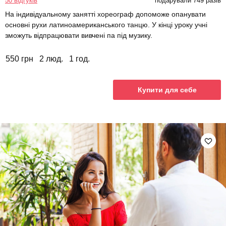
50 відгуків
подарували 749 разів
На індивідуальному занятті хореограф допоможе опанувати
основні рухи латиноамериканського танцю. У кінці уроку учні
зможуть відпрацювати вивчені па під музику.
550 грн
2 люд.
1 год.
Купити для себе