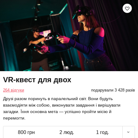
VR-квест для двох
264 відгуки
подарували 3 428 разів
Друзі разом поринуть в паралельний світ. Вони будуть
взаємодіяти між собою, виконувати завдання і вирішувати
загадки. Їхня основна мета — успішно пройти місію й
перемогти.
800 грн
2 люд.
1 год.