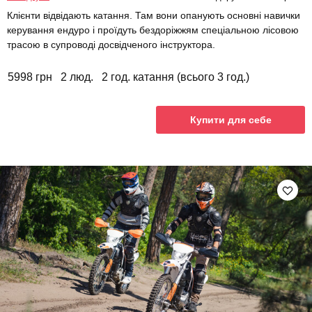
Клієнти відвідають катання. Там вони опанують основні навички
керування ендуро і проїдуть бездоріжжям спеціальною лісовою
трасою в супроводі досвідченого інструктора.
5998 грн
2 люд.
2 год. катання (всього 3 год.)
Купити для себе