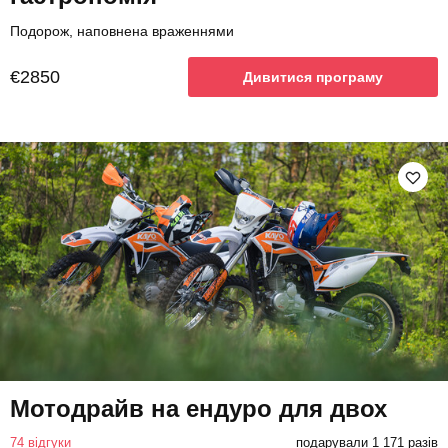
Подорож, наповнена враженнями
€2850
Дивитися програму
Мотодрайв на ендуро для двох
74 відгуки
подарували 1 171 разів