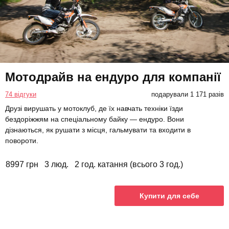
Мотодрайв на ендуро для компанії
74 відгуки
подарували 1 171 разів
Друзі вирушать у мотоклуб, де їх навчать техніки їзди
бездоріжжям на спеціальному байку — ендуро. Вони
дізнаються, як рушати з місця, гальмувати та входити в
повороти.
8997 грн
3 люд.
2 год. катання (всього 3 год.)
Купити для себе