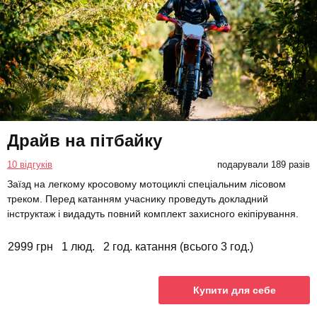
Драйв на пітбайку
10 відгуків
подарували 189 разів
Заїзд на легкому кросовому мотоциклі спеціальним лісовом
треком. Перед катанням учаснику проведуть докладний
інструктаж і видадуть повний комплект захисного екіпірування.
2999 грн
1 люд.
2 год. катання (всього 3 год.)
Купити для себе