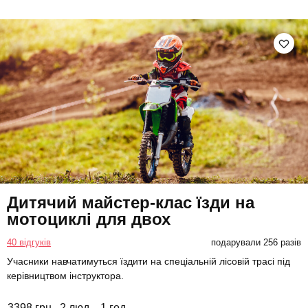
Дитячий майстер-клас їзди на
мотоциклі для двох
40 відгуків
подарували 256 разів
Учасники навчатимуться їздити на спеціальній лісовій трасі під
керівництвом інструктора.
3398 грн
2 люд.
1 год.