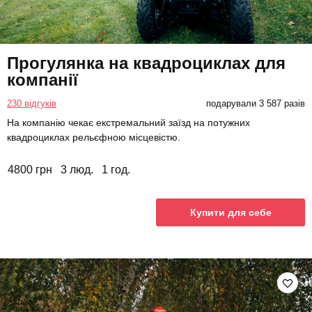
Прогулянка на квадроциклах для
компанії
230 відгуків
подарували 3 587 разів
На компанію чекає екстремальний заїзд на потужних
квадроциклах рельєфною місцевістю.
4800 грн
3 люд.
1 год.
Купити для себе