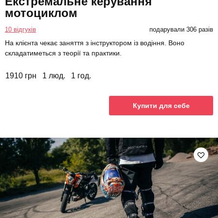
Екстремальне керування
мотоциклом
10 відгуків
подарували 306 разів
На клієнта чекає заняття з інструктором із водіння. Воно
складатиметься з теорії та практики.
1910 грн
1 люд.
1 год.
Купити для себе