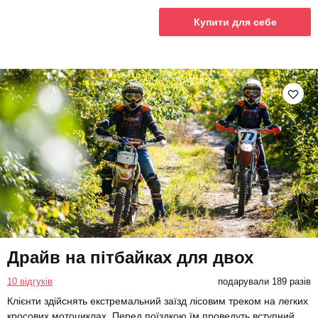
Купити для себе
Драйв на пітбайках для двох
10 відгуків
подарували 189 разів
Клієнти здійснять екстремальний заїзд лісовим треком на легких
кросових мотоциклах. Перед поїздкою їм проведуть вступний