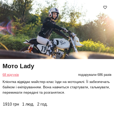
Мото Lady
68 відгуків
подарували 686 разів
Клієнтка відвідає майстер-клас їзди на мотоциклі. Її забезпечать
байком і екіпіруванням. Вона навчиться стартувати, гальмувати,
перемикати передачі та розганятися.
1910 грн
1 люд.
2 год.