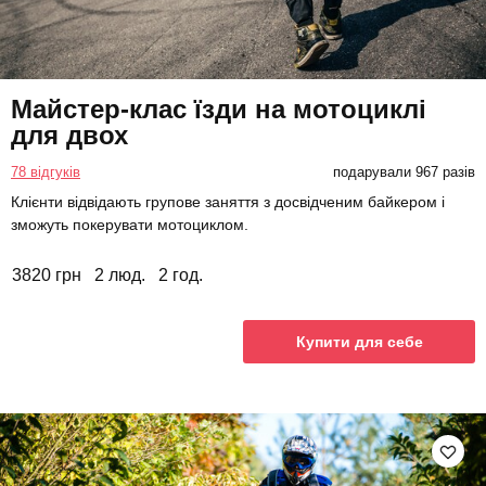
Майстер-клас їзди на мотоциклі
для двох
78 відгуків
подарували 967 разів
Клієнти відвідають групове заняття з досвідченим байкером і
зможуть покерувати мотоциклом.
3820 грн
2 люд.
2 год.
Купити для себе