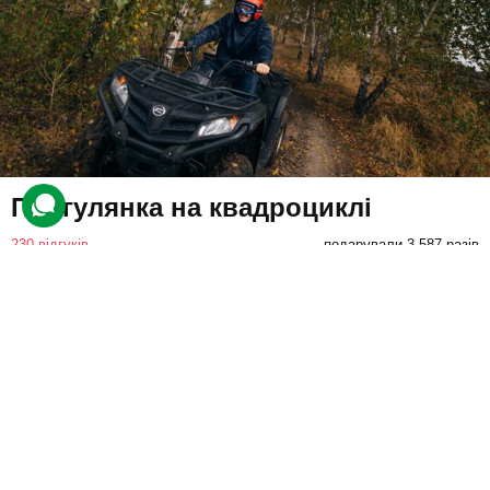
Прогулянка на квадроциклі
230 відгуків
подарували 3 587 разів
Клієнт сяде за кермо всюдихода та вирушить на екстремальну
прогулянку лісовою місцевістю. Тренер на окремому
квадроциклі супроводжуватиме та підказуватиме дорогу.
1600 грн
1 люд.
1 год.
Купити для себе