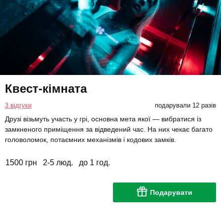
Квест-кімната
3 відгуки
подарували 12 разів
Друзі візьмуть участь у грі, основна мета якої — вибратися із
замкненого приміщення за відведений час. На них чекає багато
головоломок, потаємних механізмів і кодових замків.
1500 грн
2-5 люд.
до 1 год.
Подарувати