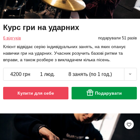
Курс гри на ударних
6 відгуків
подарували 51 разів
Клієнт відвідає серію індивідуальних занять, на яких опанує
навички гри на ударних. Учасник розучить базові ритми та
вправи, а також розбере з викладачем кілька пісень.
4200 грн
1 люд.
8 занять (по 1 год.)
Купити для себе
Подарувати