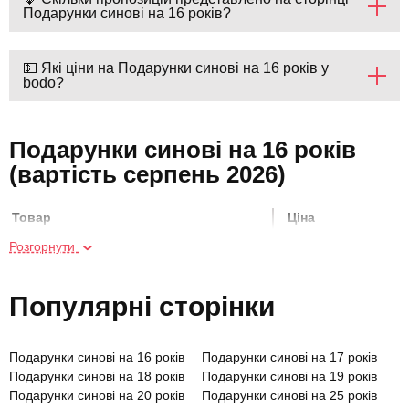
Подарунки синові на 16 років?
💵 Які ціни на Подарунки синові на 16 років у
bodo?
Подарунки синові на 16 років
(вартість серпень 2026)
Товар
Ціна
Розгорнути
Квест-кімната
1500 грн
Популярні сторінки
Занурення у світ VR-ігор для компанії
1200 грн
Подарунки синові на 16 років
Подарунки синові на 17 років
VR-квест для компанії
1360 грн
Подарунки синові на 18 років
Подарунки синові на 19 років
Подарунки синові на 20 років
Подарунки синові на 25 років