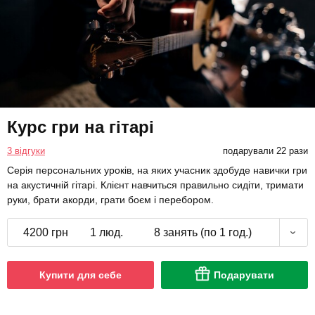
Курс гри на гітарі
3 відгуки
подарували 22 рази
Серія персональних уроків, на яких учасник здобуде навички гри
на акустичній гітарі. Клієнт навчиться правильно сидіти, тримати
руки, брати акорди, грати боєм і перебором.
4200 грн
1 люд.
8 занять (по 1 год.)
Купити для себе
Подарувати