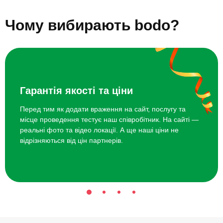
Гра на 5 музичних інструментах
3000 грн
Подарунки синові на 30 років
Подарунки синові на 35 років
Топ 20 ідей що подарувати синові на 16 років
Чому вибирають bodo?
Курс гри на ударних
4200 грн
Курс гри на гітарі
4200 грн
Гарантія якості та ціни
Перед тим як додати враження на сайт, послугу та
місце проведення тестує наш співробітник. На сайті —
реальні фото та відео локації. А ще наші ціни не
відрізняються від цін партнерів.