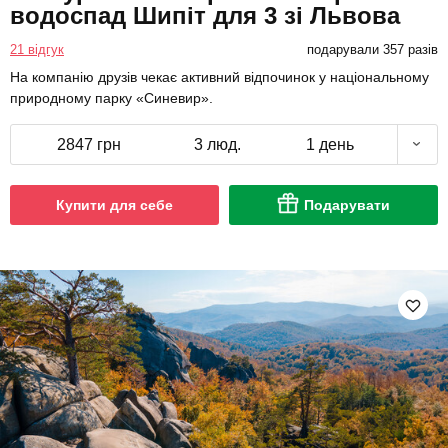
водоспад Шипіт для 3 зі Львова
21 відгук
подарували 357 разів
На компанію друзів чекає активний відпочинок у національному
природному парку «Синевир».
2847 грн
3 люд.
1 день
Купити для себе
Подарувати