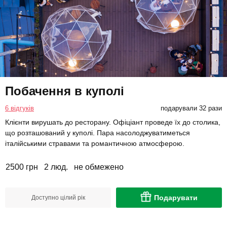
Побачення в куполі
6 відгуків
подарували 32 рази
Клієнти вирушать до ресторану. Офіціант проведе їх до столика,
що розташований у куполі. Пара насолоджуватиметься
італійськими стравами та романтичною атмосферою.
2500 грн
2 люд.
не обмежено
Подарувати
Доступно цілий рік