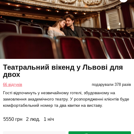
Театральний вікенд у Львові для
двох
66 відгуків
подарували 378 разів
Гості відпочинуть у незвичайному готелі, збудованому на
замовлення академічного театру. У розпорядженні клієнтів буде
комфортабельний номер та два квитки на виставу.
5550 грн
2 люд.
1 ніч