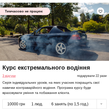
Тимчасово не працює
Курс екстремального водіння
3 відгуки
подарували 22 рази
Серія індивідуальних уроків, на яких учасник покращить свої
навички контраварійного водіння. Програма курсу буде
враховувати уміння та побажання клієнта.
10000 грн
1 люд.
6 занять (по 1,5 год.)