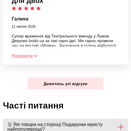
для двох
Галина
11 липня 2026
Супер враження від Театрального вікенду у Львові.
Дякуємо bodo.ua за такі гарні ідеї. Ми гарно провели
час на виставі «Мавка». Заселення в готель відбулося
теж без проблем і дуже привітно.
Розгорнути
Дивитись усі відгуки
Часті питання
🥇 Які товари на сторінці Подарунки юристу
найпопулярніші?