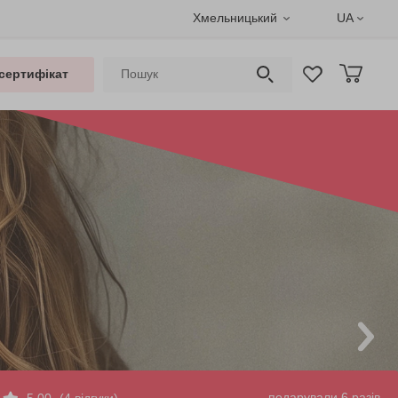
Хмельницький
UA
сертифікат
подарували 6 разів
5.00
(4 відгуки)