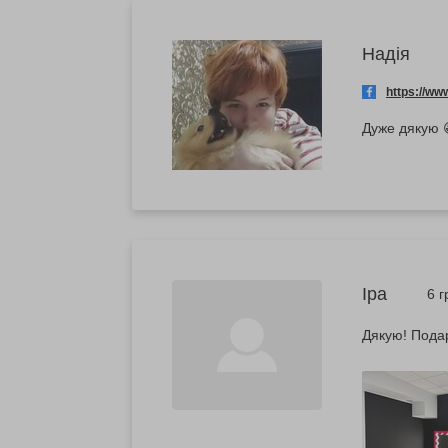
Надія
https://w
Дуже дякую 
Іра
6 
Дякую! Подар