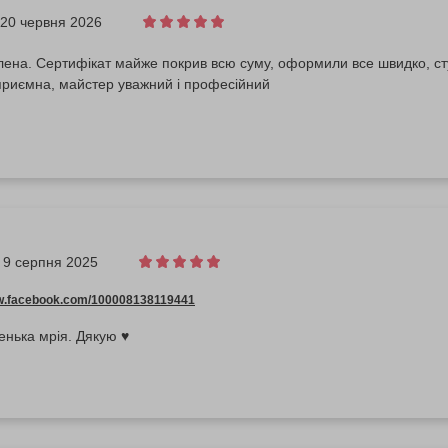
20 червня 2026
ена. Сертифікат майже покрив всю суму, оформили все швидко, сту
риємна, майстер уважний і професійний
9 серпня 2025
ww.facebook.com/100008138119441
нька мрія. Дякую ♥️