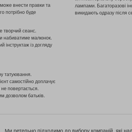
 зможе внести правки та
лампами. Багаторазові ін
ого потрібно буде
викидають одразу після с
е творчий сеанс.
ди набиватиме малюнок.
й інструктаж із догляду
ру татуювання.
лієнт самостійно доплачує
 не повертається.
им дозволом батьків.
Ми ретельно підходимо до вибору компаній, які на