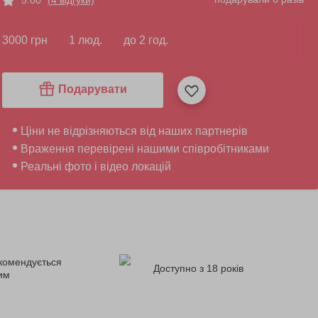
3000 грн
1 люд.
до 2 год.
Подарувати
Ціни не відрізняються від наших партнерів
Враження перевірені нашими співробітниками
Реальні фото і відео локацій
комендується
Доступно з 18 років
ним