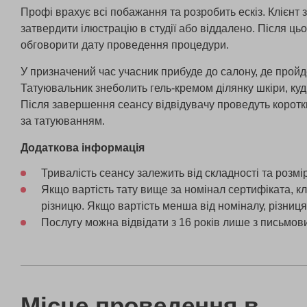
Профі врахує всі побажання та розробить ескіз. Клієнт
затвердити ілюстрацію в студії або віддалено. Після ць
обговорити дату проведення процедури.
У призначений час учасник прибуде до салону, де пройд
Татуювальник знеболить гель-кремом ділянку шкіри, ку
Після завершення сеансу відвідувачу проведуть коротки
за татуюванням.
Додаткова інформація
Тривалість сеансу залежить від складності та розмі
Якщо вартість тату вище за номінал сертифіката, к
різницю. Якщо вартість менша від номіналу, різниця
Послугу можна відвідати з 16 років лише з письмов
Місце проведення в