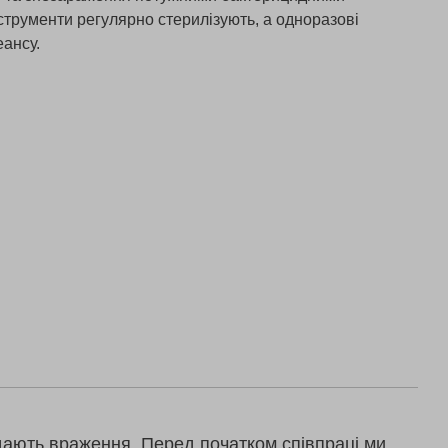
струменти регулярно стерилізують, а одноразові
еансу.
дають враження. Перед початком співпраці ми