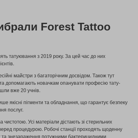
брали Forest Tattoo
лять татуювання з 2019 року. За цей час до них
ієнтів.
ійні майстри з багаторічним досвідом. Також тут
 та допомагають новачкам опанувати професію тату-
шли вже 20 учнів.
ише якісні пігменти та обладнання, що гарантує безпеку
ня послуг.
а чистотою. Усі матеріали дістають зі стерильних
перед процедурою. Робочі станції проходять щоденну
у та знезараження потужними бактерицидними