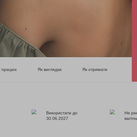
к працює
Як виглядає
Як отримати
Використати до
Не ре
30.06.2027
вагіт