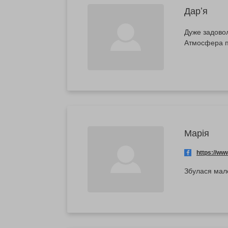
Дарʼя
Дуже задовол
Атмосфера п
Марія
https://w
Збулася мале