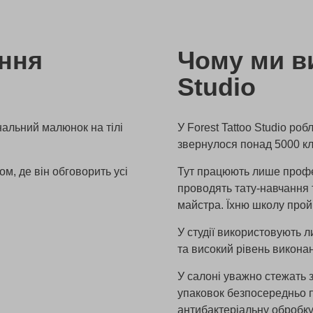
ення
Чому ми ви
Studio
нальний малюнок на тілі
У Forest Tattoo Studio роб
звернулося понад 5000 кл
м, де він обговорить усі
Тут працюють лише профес
проводять тату-навчання
майстра. Їхню школу прой
У студії використовують л
та високий рівень виконан
У салоні уважно стежать з
упаковок безпосередньо 
антибактеріальну обробк