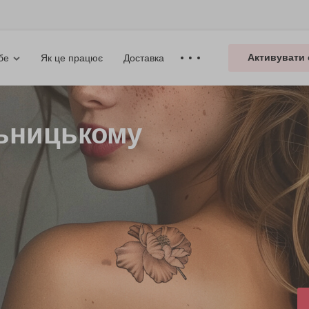
Активувати 
Як це працює
Доставка
бе
ьницькому