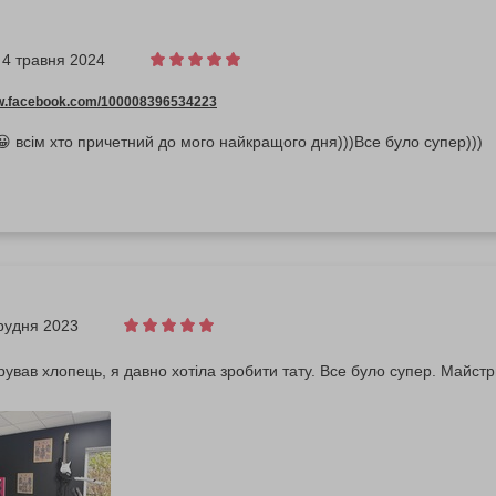
4 травня 2024
ww.facebook.com/100008396534223
 всім хто причетний до мого найкращого дня)))Все було супер)))
грудня 2023
ував хлопець, я давно хотіла зробити тату. Все було супер. Майстр