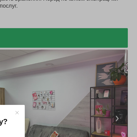
послуг.
у
?