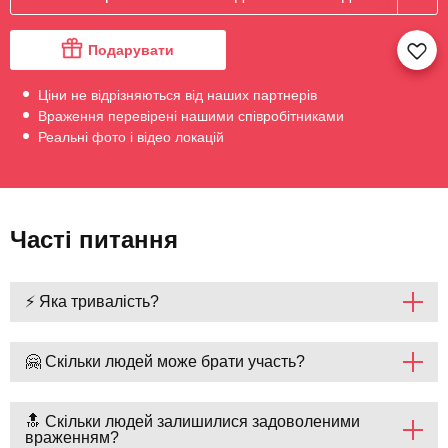
Подарувати
Ціни не відрізняються від наших партнерів
Враження перевірені нашими співробітниками
Реальні фото і відео локацій
Часті питання
⚡ Яка тривалість?
🤗 Скільки людей може брати участь?
🔝 Скільки людей залишилися задоволеними
враженням?