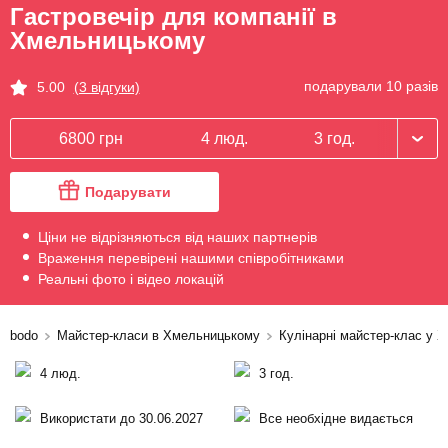
Гастровечір для компанії в
Хмельницькому
подарували 10 разів
5.00
(3 відгуки)
6800 грн
4 люд.
3 год.
Подарувати
Ціни не відрізняються від наших партнерів
Враження перевірені нашими співробітниками
Реальні фото і відео локацій
bodo
Майстер-класи в Хмельницькому
Кулінарні майстер-клас у 
4 люд.
3 год.
Використати до 30.06.2027
Все необхідне видається