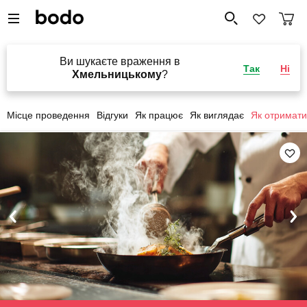
Ви шукаєте враження в
Так
Ні
Хмельницькому
?
Місце проведення
Відгуки
Як працює
Як виглядає
Як отримати