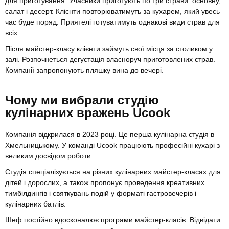
для приготування. Учасники приготують по три страви: основну,
салат і десерт. Клієнти повторюватимуть за кухарем, який увесь
час буде поряд. Приятелі готуватимуть однакові види страв для
всіх.
Після майстер-класу клієнти займуть свої місця за столиком у
залі. Розпочнеться дегустація власноруч приготовлених страв.
Компанії запропонують пляшку вина до вечері.
Чому ми вибрали студію
кулінарних вражень Ucook
Компанія відкрилася в 2023 році. Це перша кулінарна студія в
Хмельницькому. У команді Ucook працюють професійні кухарі з
великим досвідом роботи.
Студія спеціалізується на різних кулінарних майстер-класах для
дітей і дорослих, а також пропонує проведення креативних
тимбілдингів і святкувань подій у форматі гастровечерів і
кулінарних батлів.
Шеф постійно вдосконалює програми майстер-класів. Відвідати