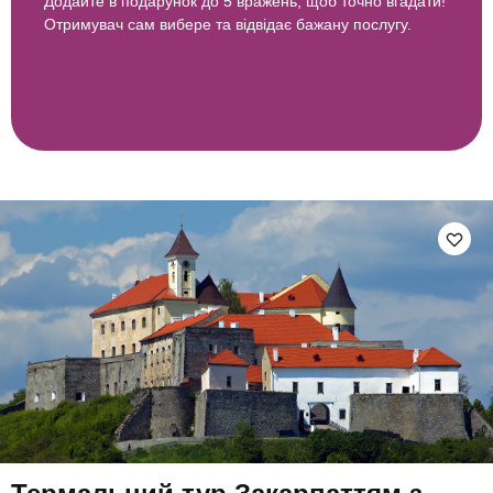
Додайте в подарунок до 5 вражень, щоб точно вгадати!
Отримувач сам вибере та відвідає бажану послугу.