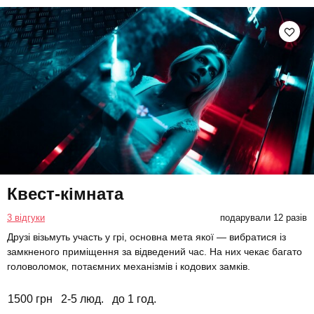
Квест-кімната
3 відгуки
подарували 12 разів
Друзі візьмуть участь у грі, основна мета якої — вибратися із
замкненого приміщення за відведений час. На них чекає багато
головоломок, потаємних механізмів і кодових замків.
1500 грн
2-5 люд.
до 1 год.