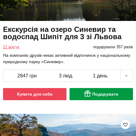
Екскурсія на озеро Синевир та
водоспад Шипіт для 3 зі Львова
21 відгук
подарували 357 разів
На компанію друзів чекає активний відпочинок у національному
природному парку «Синевир».
2847 грн
3 люд.
1 день
Купити для себе
Подарувати