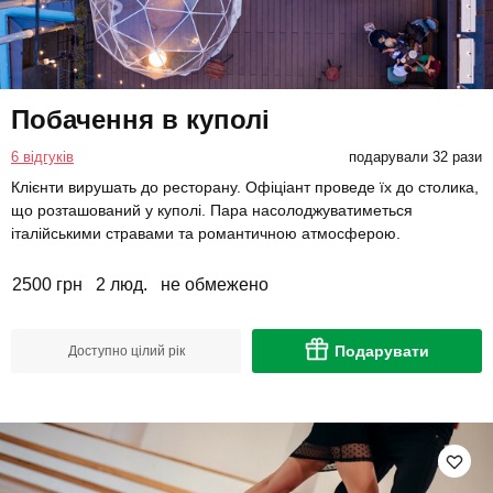
Побачення в куполі
6 відгуків
подарували 32 рази
Клієнти вирушать до ресторану. Офіціант проведе їх до столика,
що розташований у куполі. Пара насолоджуватиметься
італійськими стравами та романтичною атмосферою.
2500 грн
2 люд.
не обмежено
Подарувати
Доступно цілий рік