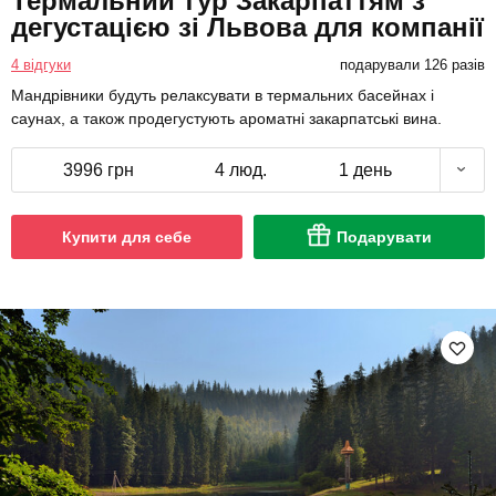
Термальний тур Закарпаттям з
дегустацією зі Львова для компанії
4 відгуки
подарували 126 разів
Мандрівники будуть релаксувати в термальних басейнах і
саунах, а також продегустують ароматні закарпатські вина.
3996 грн
4 люд.
1 день
Купити для себе
Подарувати