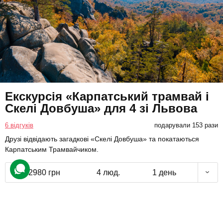
Екскурсія «Карпатський трамвай і
Скелі Довбуша» для 4 зі Львова
6 відгуків
подарували 153 рази
Друзі відвідають загадкові «Скелі Довбуша» та покатаються
Карпатським Трамвайчиком.
2980 грн
4 люд.
1 день
Подарувати
Доступно з квітня до листопада