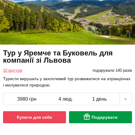
Тур у Яремче та Буковель для
компанії зі Львова
10 відгуків
подарували 140 разів
Туристи вирушать у захопливий тур розважатися на атракціонах
і милуватися природою.
3980 грн
4 люд.
1 день
Купити для себе
Подарувати