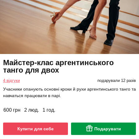
Майстер-клас аргентинського
танго для двох
4 відгуки
подарували 12 разів
Учасники опанують основні кроки й рухи аргентинського танго та
навчаться працювати в парі.
600 грн
2 люд.
1 год.
Купити для себе
Подарувати