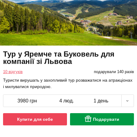
Тур у Яремче та Буковель для
компанії зі Львова
10 відгуків
подарували 140 разів
Туристи вирушать у захопливий тур розважатися на атракціонах
і милуватися природою.
3980 грн
4 люд.
1 день
Купити для себе
Подарувати