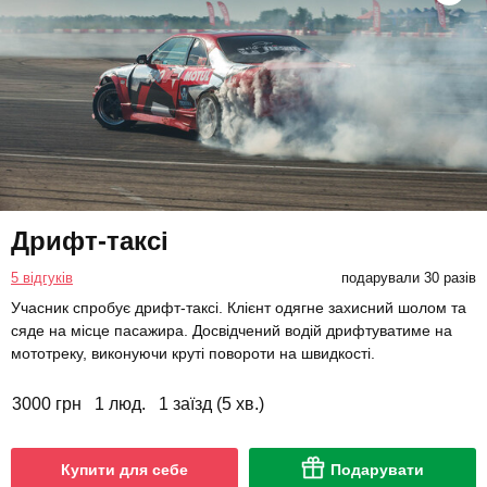
Дрифт-таксі
5 відгуків
подарували 30 разів
Учасник спробує дрифт-таксі. Клієнт одягне захисний шолом та
сяде на місце пасажира. Досвідчений водій дрифтуватиме на
мототреку, виконуючи круті повороти на швидкості.
3000 грн
1 люд.
1 заїзд (5 хв.)
Купити для себе
Подарувати