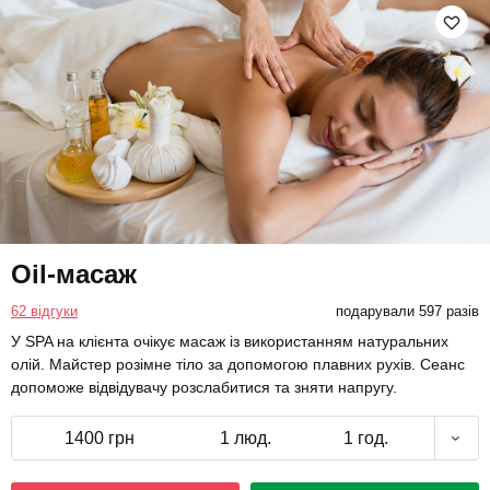
Oil-масаж
62 відгуки
подарували 597 разів
У SPA на клієнта очікує масаж із використанням натуральних
олій. Майстер розімне тіло за допомогою плавних рухів. Сеанс
допоможе відвідувачу розслабитися та зняти напругу.
1400 грн
1 люд.
1 год.