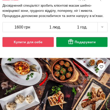
Досвідчений спеціаліст зробить клієнтові масаж шийно-
комірцевої зони, грудного відділу, попереку, ніг і живота.
Процедура допоможе розслабитися та зняти напругу в м'язах.
1600 грн
1 люд.
1 год.
Купити для себе
Подарувати