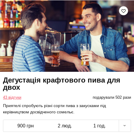
Дегустація крафтового пива для
двох
43 відгуки
подарували 502 рази
Приятелі спробують різні сорти пива з закусками під
керівництвом досвідченого сомельє.
900 грн
2 люд.
1 год.