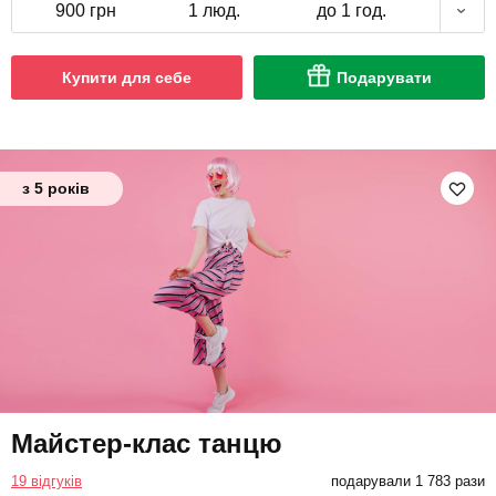
900 грн
1 люд.
до 1 год.
Купити для себе
Подарувати
з 5 років
Майстер-клас танцю
19 відгуків
подарували 1 783 рази