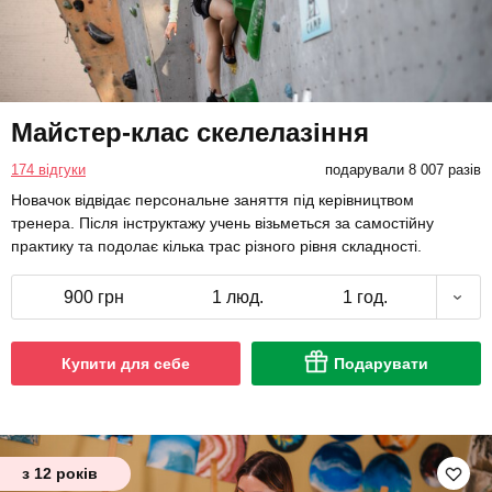
Майстер-клас скелелазіння
174 відгуки
подарували 8 007 разів
Новачок відвідає персональне заняття під керівництвом
тренера. Після інструктажу учень візьметься за самостійну
практику та подолає кілька трас різного рівня складності.
900 грн
1 люд.
1 год.
Купити для себе
Подарувати
з 12 років