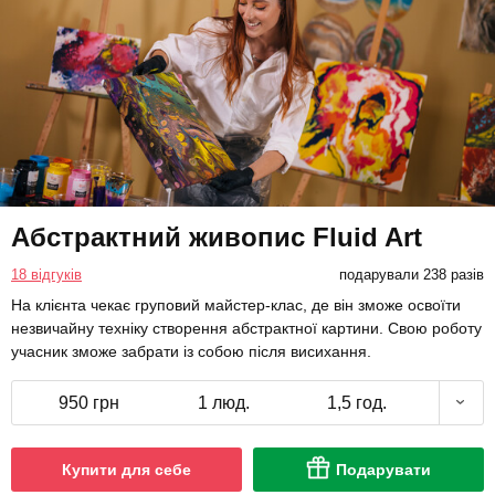
Абстрактний живопис Fluid Art
18 відгуків
подарували 238 разів
На клієнта чекає груповий майстер-клас, де він зможе освоїти
незвичайну техніку створення абстрактної картини. Свою роботу
учасник зможе забрати із собою після висихання.
950 грн
1 люд.
1,5 год.
Купити для себе
Подарувати