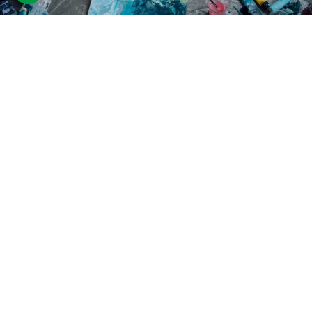
Майстер-клас абстрактного
живопису
8 відгуків
подарували 116 разів
Клієнт дізнається про теорію кольору та створить картину-
афірмацію акриловими фарбами.
810 грн
1 люд.
2 год.
Купити для себе
Подарувати
з 12 років