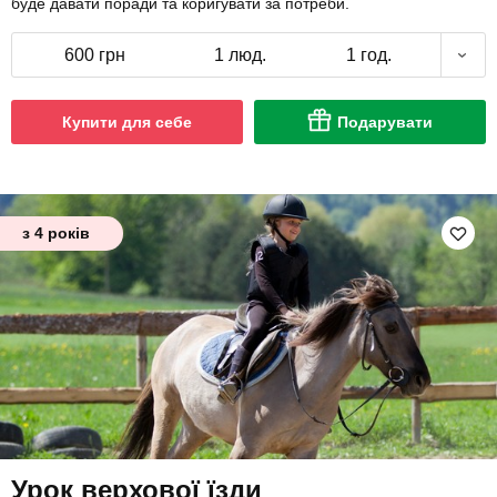
буде давати поради та коригувати за потреби.
600 грн
1 люд.
1 год.
Купити для себе
Подарувати
з 4 років
Урок верхової їзди