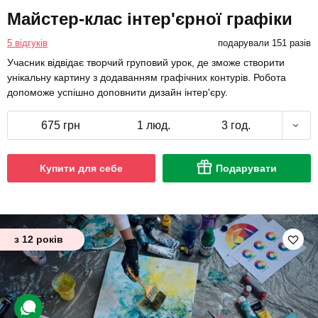
Майстер-клас інтер'єрної графіки
5 відгуків
подарували 151 разів
Учасник відвідає творчий груповий урок, де зможе створити
унікальну картину з додаванням графічних контурів. Робота
допоможе успішно доповнити дизайн інтер'єру.
675 грн
1 люд.
3 год.
Купити для себе
Подарувати
з 12 років