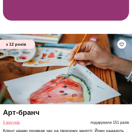
з 12 років
Арт-бранч
5 відгуків
подарували 151 разів
Клієнт цікаво проведе час на творчому занятті. Йому нададуть