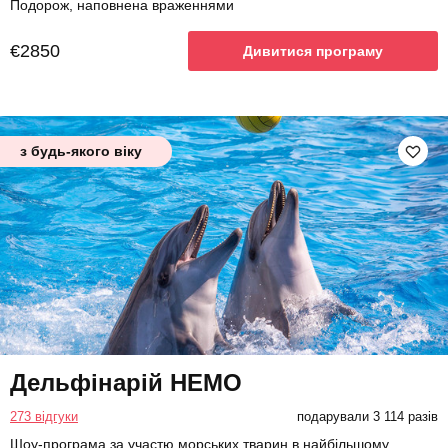
Подорож, наповнена враженнями
€2850
Дивитися програму
з будь-якого віку
Дельфінарій НЕМО
273 відгуки
подарували 3 114 разів
Шоу-програма за участю морських тварин в найбільшому