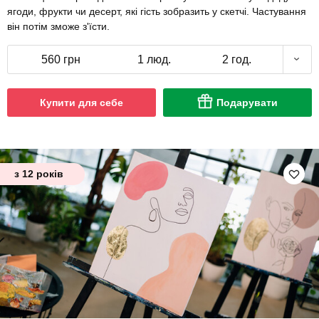
ягоди, фрукти чи десерт, які гість зобразить у скетчі. Частування
він потім зможе з'їсти.
560 грн
1 люд.
2 год.
Купити для себе
Подарувати
з 12 років