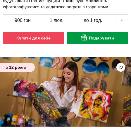
будуть бігати і гратися цуцики. У кінці буде можливість
сфотографуватися та додатково пограти з тваринками.
900 грн
1 люд.
до 1 год.
Купити для себе
Подарувати
з 12 років