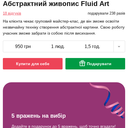
Абстрактний живопис Fluid Art
18 відгуків
подарували 238 разів
На клієнта чекає груповий майстер-клас, де він зможе освоїти
незвичайну техніку створення абстрактної картини. Свою роботу
учасник зможе забрати із собою після висихання.
950 грн
1 люд.
1,5 год.
Купити для себе
Подарувати
5 вражень на вибір
Додайте в подарунок до 5 вражень, щоб точно вгадати!