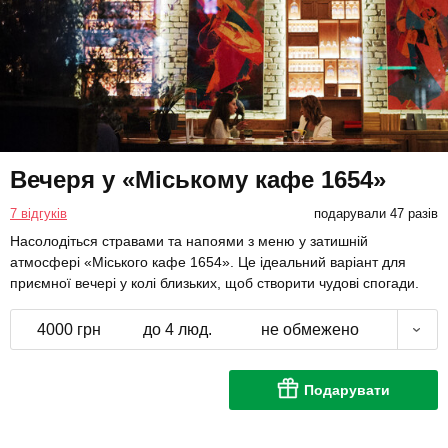
Вечеря у «Міському кафе 1654»
7 відгуків
подарували 47 разів
Насолодіться стравами та напоями з меню у затишній
атмосфері «Міського кафе 1654». Це ідеальний варіант для
приємної вечері у колі близьких, щоб створити чудові спогади.
4000 грн
до 4 люд.
не обмежено
Подарувати