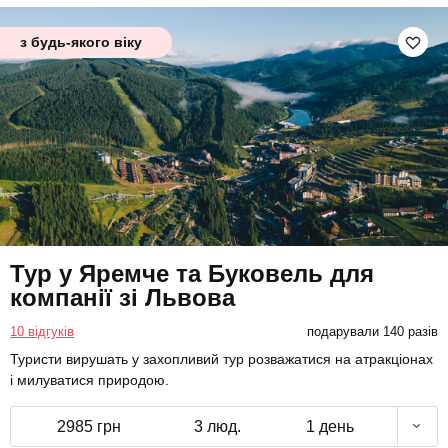
з будь-якого віку
Тур у Яремче та Буковель для
компанії зі Львова
10 відгуків
подарували 140 разів
Туристи вирушать у захопливий тур розважатися на атракціонах
і милуватися природою.
2985 грн
3 люд.
1 день