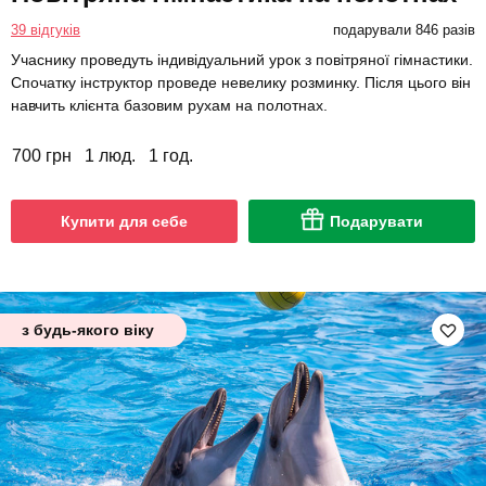
39 відгуків
подарували 846 разів
Учаснику проведуть індивідуальний урок з повітряної гімнастики.
Спочатку інструктор проведе невелику розминку. Після цього він
навчить клієнта базовим рухам на полотнах.
700 грн
1 люд.
1 год.
Купити для себе
Подарувати
з будь-якого віку