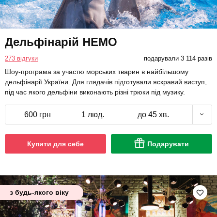
Дельфінарій НЕМО
273 відгуки
подарували 3 114 разів
Шоу-програма за участю морських тварин в найбільшому
дельфінарії України. Для глядачів підготували яскравий виступ,
під час якого дельфіни виконають різні трюки під музику.
600 грн
1 люд.
до 45 хв.
Купити для себе
Подарувати
з будь-якого віку