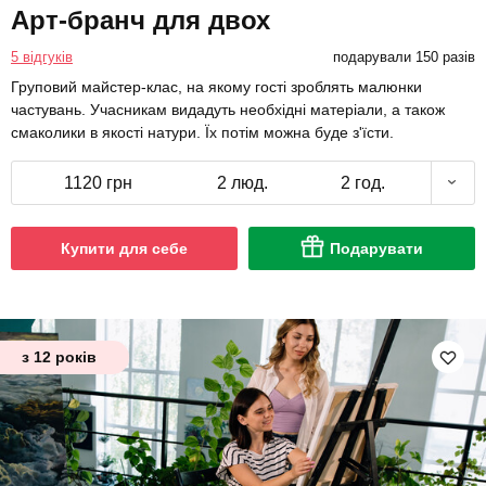
Арт-бранч для двох
5 відгуків
подарували 150 разів
Груповий майстер-клас, на якому гості зроблять малюнки
частувань. Учасникам видадуть необхідні матеріали, а також
смаколики в якості натури. Їх потім можна буде з'їсти.
1120 грн
2 люд.
2 год.
Купити для себе
Подарувати
з 12 років