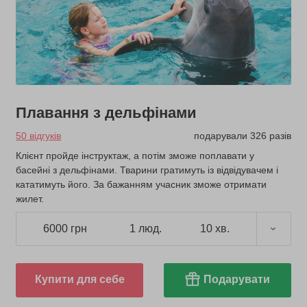
Плавання з дельфінами
50 відгуків
подарували 326 разів
Клієнт пройде інструктаж, а потім зможе поплавати у
басейні з дельфінами. Тварини гратимуть із відвідувачем і
кататимуть його. За бажанням учасник зможе отримати
жилет.
6000 грн
1 люд.
10 хв.
Купити для себе
Подарувати