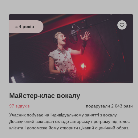
з 4 років
Майстер-клас вокалу
97 відгуків
подарували 2 043 рази
Учасник побуває на індивідуальному занятті з вокалу.
Досвідчений викладач складе авторську програму під голос
клієнта і допоможе йому створити цікавий сценічний образ.