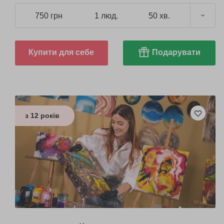
750 грн
1 люд.
50 хв.
Купити для себе
Подарувати
з 12 років