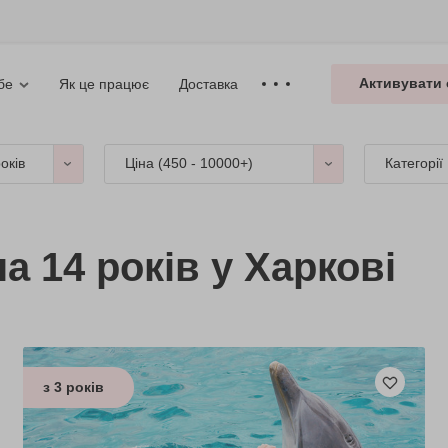
Активувати 
Як це працює
Доставка
бе
років
Ціна (
450 - 10000+
)
Категорії
а 14 років у Харкові
з 3 років