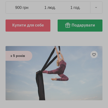
900 грн
1 люд.
1 год.
Купити для себе
Подарувати
з 5 років