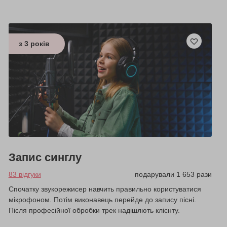
з 3 років
Запис синглу
83 відгуки
подарували 1 653 рази
Спочатку звукорежисер навчить правильно користуватися
мікрофоном. Потім виконавець перейде до запису пісні.
Після професійної обробки трек надішлють клієнту.