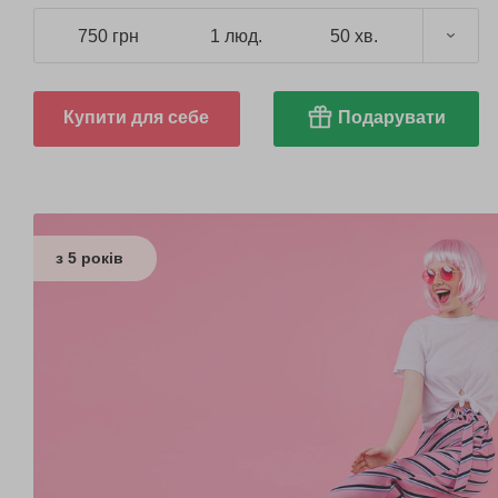
750 грн
1 люд.
50 хв.
Купити для себе
Подарувати
з 5 років