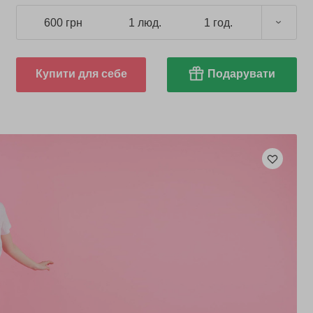
600 грн
1 люд.
1 год.
Купити для себе
Подарувати