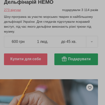
Дельфінарій НЕМО
273 відгуки
подарували 3 114 разів
Шоу-програма за участю морських тварин в найбільшому
дельфінарії України. Для глядачів підготували яскравий
виступ, під час якого дельфіни виконають різні трюки під
музику.
600 грн
1 люд.
до 45 хв.
Купити для себе
Подарувати