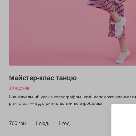
Майстер-клас танцю
19 відгуків
Індивідуальний урок з хореографом, який допоможе опанувати
різні стилі — від стрип-пластики до акробатики.
700 грн
1 люд.
1 год.