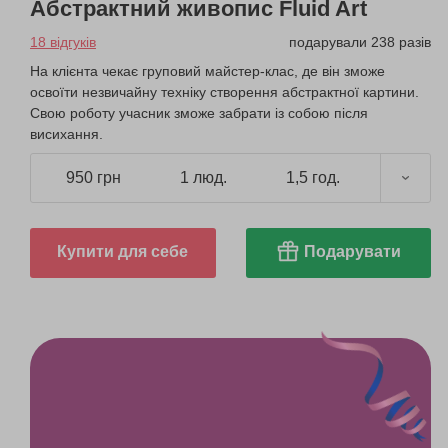
Абстрактний живопис Fluid Art
18 відгуків
подарували 238 разів
На клієнта чекає груповий майстер-клас, де він зможе
освоїти незвичайну техніку створення абстрактної картини.
Свою роботу учасник зможе забрати із собою після
висихання.
950 грн
1 люд.
1,5 год.
Купити для себе
Подарувати