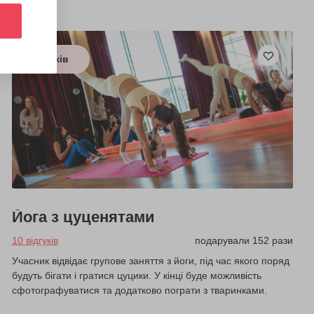
з 8 років
Йога з цуценятами
10 відгуків
подарували 152 рази
Учасник відвідає групове заняття з йоги, під час якого поряд
будуть бігати і гратися цуцики. У кінці буде можливість
сфотографуватися та додатково пограти з тваринками.