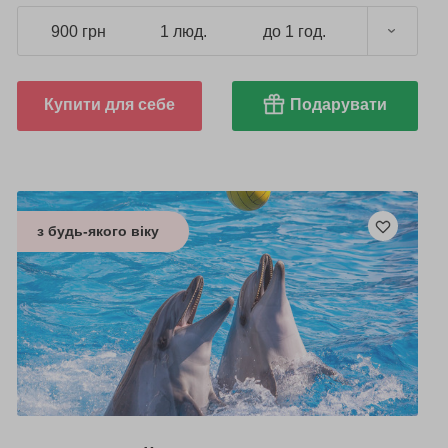
900 грн
1 люд.
до 1 год.
Купити для себе
Подарувати
з будь-якого віку