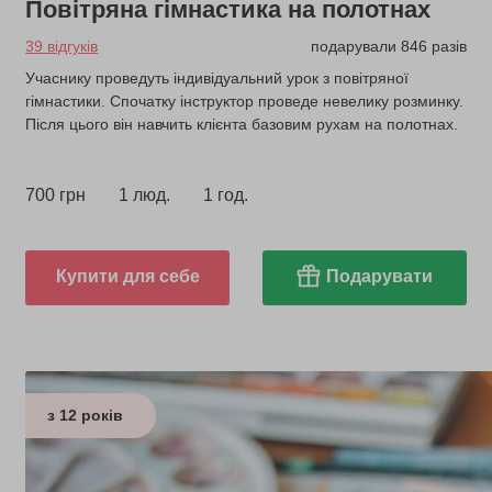
Повітряна гімнастика на полотнах
39 відгуків
подарували 846 разів
Учаснику проведуть індивідуальний урок з повітряної
гімнастики. Спочатку інструктор проведе невелику розминку.
Після цього він навчить клієнта базовим рухам на полотнах.
700 грн
1 люд.
1 год.
Купити для себе
Подарувати
з 12 років