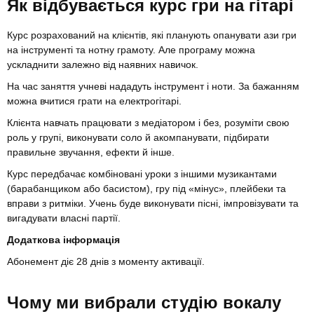
Як відбувається курс гри на гітарі
Курс розрахований на клієнтів, які планують опанувати ази гри
на інструменті та нотну грамоту. Але програму можна
ускладнити залежно від наявних навичок.
На час заняття учневі нададуть інструмент і ноти. За бажанням
можна вчитися грати на електрогітарі.
Клієнта навчать працювати з медіатором і без, розуміти свою
роль у групі, виконувати соло й акомпанувати, підбирати
правильне звучання, ефекти й інше.
Курс передбачає комбіновані уроки з іншими музикантами
(барабанщиком або басистом), гру під «мінус», плейбеки та
вправи з ритміки. Учень буде виконувати пісні, імпровізувати та
вигадувати власні партії.
Додаткова інформація
Абонемент діє 28 днів з моменту активації.
Чому ми вибрали студію вокалу