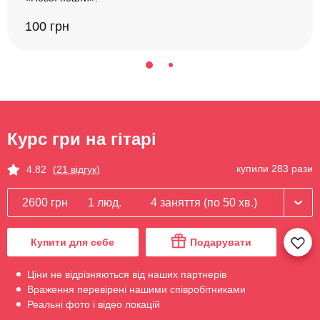
100 грн
Курс гри на гітарі
купили 283 рази
4.82
(21 відгук)
2600 грн
1 люд.
4 заняття (по 50 хв.)
Купити для себе
Подарувати
Ціни не відрізняються від наших партнерів
Враження перевірені нашими співробітниками
Реальні фото і відео локацій