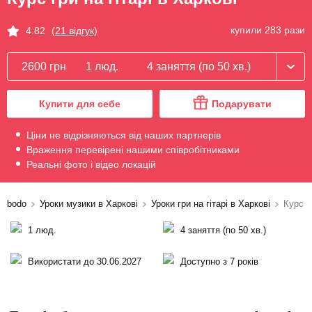
купили 283 рази
4.82
(21 відгук)
2600 грн
1 люд.
4 заняття (по 50 хв.)
Купити для себе
Подарувати
Ціни не відрізняються від наших партнерів
Враження перевірені нашими співробітниками
Реальні фото і відео локацій
bodo
Уроки музики в Харкові
Уроки гри на гітарі в Харкові
Курс гр
1 люд.
4 заняття (по 50 хв.)
Використати до 30.06.2027
Доступно з 7 років