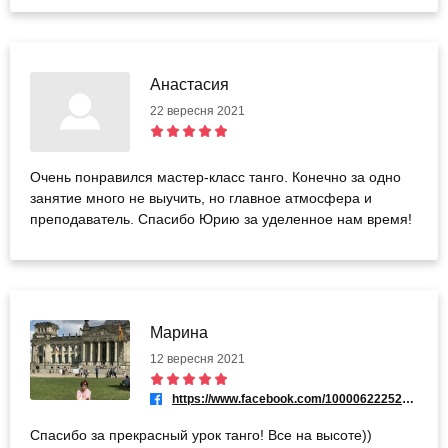
записаны на эту дату и время. Не знаю, почему такая
путаница вышла, кто виной-админы школы или админы
bodo -но заминка была ненадолго,те ребята согласились
прийти в другой день, и мы продолжили. Как было сказано
Анастасия
выше,за одно занятие прям танго не станцевать))
22 вересня 2021
Особенно если никогда в жизни не занимался танцами,
тем более в паре! Но! Юрий нашёл подход к моему
нетанцующему мужу, очень доступно все объяснял и
Очень понравился мастер-класс танго. Конечно за одно
занятие прошло легко и с юмором. Рекомендую всем
занятие много не выучить, но главное атмосфера и
парам)
преподаватель. Спасибо Юрию за уделенное нам время!
Марина
12 вересня 2021
https://www.facebook.com/100006222526999
Спасибо за прекрасный урок танго! Все на высоте))