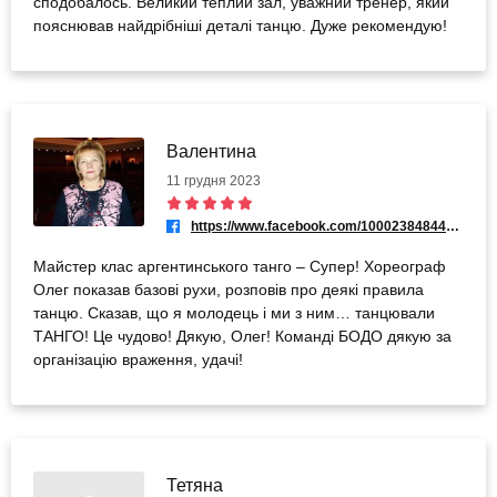
сподобалось. Великий теплий зал, уважний тренер, який
пояснював найдрібніші деталі танцю. Дуже рекомендую!
Валентина
11 грудня 2023
https://www.facebook.com/100023848440436
Майстер клас аргентинського танго – Супер! Хореограф
Олег показав базові рухи, розповів про деякі правила
танцю. Сказав, що я молодець і ми з ним… танцювали
ТАНГО! Це чудово! Дякую, Олег! Команді БОДО дякую за
організацію враження, удачі!
Тетяна