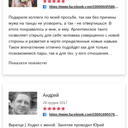
партнёра без слов, а также просто отдохнули душой.
https://www.facebook.com/100000455862485
Школа нам очень понравилась (мы пришли впервые и то
Подарили коллеги по моей просьбе, так как без причины
как тепло нас там встретили нас порадовало), также
мужа на танцы не уговорить, а так - не отвертишься. В
очень заинтересовал нас и сам танец, поэтому теперь мы
итоге понравилось и мне, и ему. Аргентинское танго
думаем над возможностью продолжить обучение.
позволяет открыть для себя человека совершенно с новой
Спасибо школе «ЛЕ Шкробтак» и тренеру Юрию за
стороны и развития в черте определенные новые навыки.
великолепный урок!
Такое впечатление отлично подойдёт как для только
познакомимся пары, так и для тех, у кого отношения
длятся уже много лет.
Показати повністю
Андрей
29 грудня 2017
https://www.facebook.com/100016955766790
Вкратце:) Ходил с женой. Занятие проводил Юрий