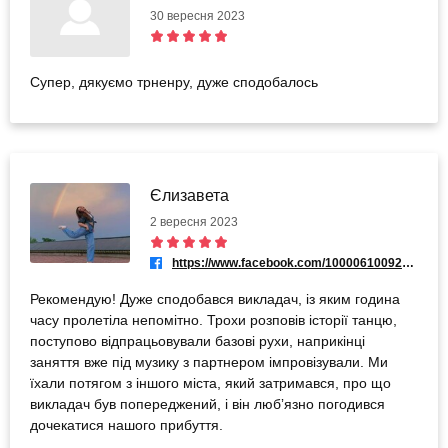
30 вересня 2023
Супер, дякуємо трненру, дуже сподобалось
Єлизавета
2 вересня 2023
https://www.facebook.com/100006100920456
Рекомендую! Дуже сподобався викладач, із яким година
часу пролетіла непомітно. Трохи розповів історії танцю,
поступово відпрацьовували базові рухи, наприкінці
заняття вже під музику з партнером імпровізували. Ми
їхали потягом з іншого міста, який затримався, про що
викладач був попереджений, і він любʼязно погодився
дочекатися нашого прибуття.