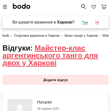
Ви шукаєте враження в
Харкові
?
Так
Ні
bodo
Спортивні враження в Харкові
Уроки танців у Харкові
Майст
Відгуки:
Майстер-клас
аргентинського танго для
двох у Харкові
Додати відгук
Наталія
30 червня 2025