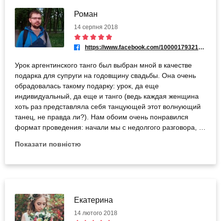
Роман
14 серпня 2018
https://www.facebook.com/100001793215966
Урок аргентинского танго был выбран мной в качестве
подарка для супруги на годовщину свадьбы. Она очень
обрадовалась такому подарку: урок, да еще
индивидуальный, да еще и танго (ведь каждая женщина
хоть раз представляла себя танцующей этот волнующий
танец, не правда ли?). Нам обоим очень понравился
формат проведения: начали мы с недолгого разговора, в
ходе которого тренер Юрий Шкробтак рассказал об
Показати повністю
истории танца, а также мы узнали, что танго может быть и
социальным. Затем мы плавно перешли к этике танца, но
можно сказать и к «разделению ролей» - нам рассказали
кто за что отвечает, какой реакции мы можем ожидать и
чего может ждать партнер. А потом мы небольшими
иттерациями учились основам танца. И всё это было
Екатерина
преподнесено в очень лёгкой, но понятной форме. За час
14 лютого 2018
мы научились немного двигаться, понимать и слушать