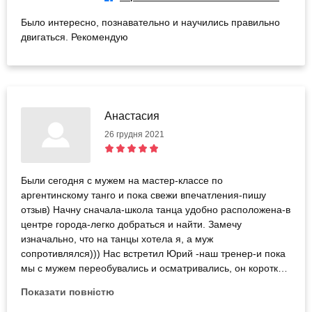
Было интересно, познавательно и научились правильно
двигаться. Рекомендую
Анастасия
26 грудня 2021
Были сегодня с мужем на мастер-классе по
аргентинскому танго и пока свежи впечатления-пишу
отзыв) Начну сначала-школа танца удобно расположена-в
центре города-легко добраться и найти. Замечу
изначально, что на танцы хотела я, а муж
сопротивлялся))) Нас встретил Юрий -наш тренер-и пока
мы с мужем переобувались и осматривались, он коротко
рассказал историю возникновения этого танца,т.е.уже
Показати повністю
настроил на занятие. Только начали -пришли ещё ребята
на занятие по сальсе, тоже по сертификату, также