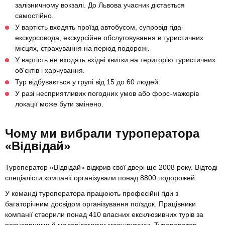
залізничному вокзалі. До Львова учасник дістається
самостійно.
У вартість входять проїзд автобусом, супровід гіда-
екскурсовода, екскурсійне обслуговування в туристичних
місцях, страхування на період подорожі.
У вартість не входять вхідні квитки на територію туристичних
об'єктів і харчування.
Тур відбувається у групі від 15 до 60 людей.
У разі несприятливих погодних умов або форс-мажорів
локації може бути змінено.
Чому ми вибрали туроператора
«Відвідай»
Туроператор «Відвідай» відкрив свої двері ще 2008 року. Відтоді
спеціалісти компанії організували понад 8800 подорожей.
У команді туроператора працюють професійні гіди з
багаторічним досвідом організування поїздок. Працівники
компанії створили понад 410 власних ексклюзивних турів за