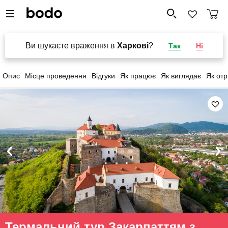
Ви шукаєте враження в
Харкові
?
Так
Ні
Опис
Місце проведення
Відгуки
Як працює
Як виглядає
Як от
Термальний тур Закарпаттям з