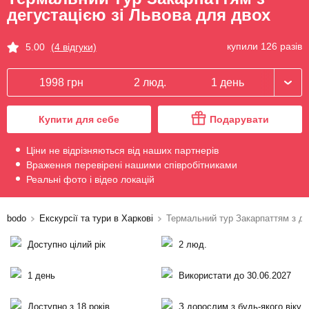
дегустацією зі Львова для двох
купили 126 разів
5.00
(4 відгуки)
1998 грн
2 люд.
1 день
Купити для себе
Подарувати
Ціни не відрізняються від наших партнерів
Враження перевірені нашими співробітниками
Реальні фото і відео локацій
bodo
Екскурсії та тури в Харкові
Термальний тур Закарпаттям з де
Доступно цілий рік
2 люд.
1 день
Використати до 30.06.2027
Доступно з 18 років
З дорослим з будь-якого віку