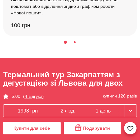
поштомат або відділення згідно з графіком роботи
«Нової пошти».
100 грн
Термальний тур Закарпаттям з
дегустацією зі Львова для двох
купили 126 разів
5.00
(4 відгуки)
1998 грн
2 люд.
1 день
Купити для себе
Подарувати