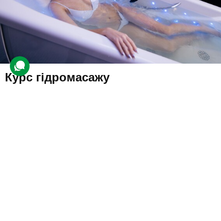
Курс гідромасажу
3 відгуки
подарували 8 разів
Клієнт протягом місяця проходитиме курс гідромасажу. Завдяки
курсу покращиться стан шкіри й кровообіг, активізується
метаболізм та прискоряться регенеративні процеси.
7500 грн
1 люд.
10 сеансів (по 1 год.)
Купити для себе
Подарувати