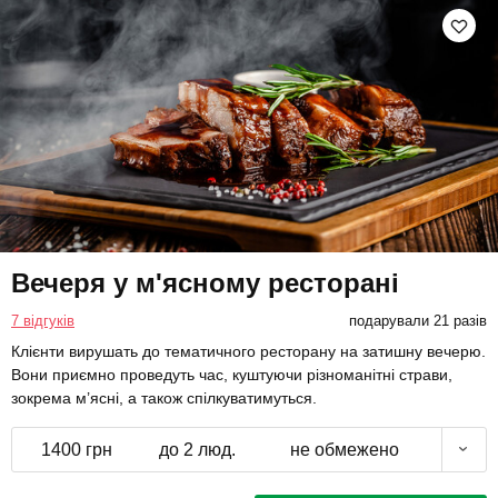
Вечеря у м'ясному ресторані
7 відгуків
подарували 21 разів
Клієнти вирушать до тематичного ресторану на затишну вечерю.
Вони приємно проведуть час, куштуючи різноманітні страви,
зокрема м’ясні, а також спілкуватимуться.
1400 грн
до 2 люд.
не обмежено