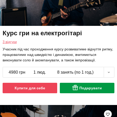
Курс гри на електрогітарі
3 відгуки
Учасник під час проходження курсу розвиватиме відчуття ритму,
працюватиме над швидкістю і динамікою, вчитиметься
виконувати соло й акомпанувати, а також імпровізації.
4980 грн
1 люд.
8 занять (по 1 год.)
Купити для себе
Подарувати