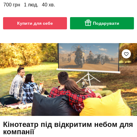
700 грн
1 люд.
40 хв.
Купити для себе
Подарувати
Кінотеатр під відкритим небом для
компанії