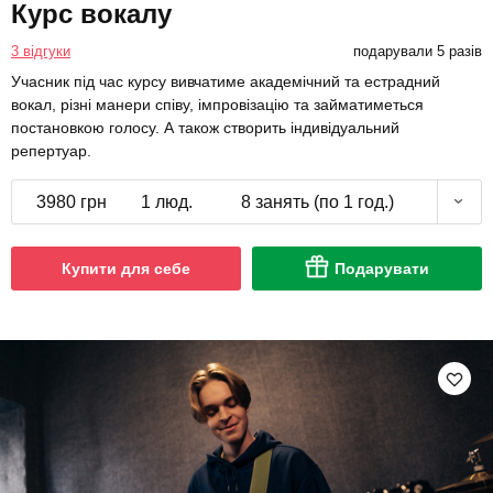
Курс вокалу
3 відгуки
подарували 5 разів
Учасник під час курсу вивчатиме академічний та естрадний
вокал, різні манери співу, імпровізацію та займатиметься
постановкою голосу. А також створить індивідуальний
репертуар.
3980 грн
1 люд.
8 занять (по 1 год.)
Купити для себе
Подарувати