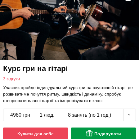
Курс гри на гітарі
3 відгуки
Учасник пройде індивідуальний курс гри на акустичній гітарі, де
розвиватиме почуття ритму, швидкість і динаміку, спробує
створювати власні партії та імпровізувати в класі.
4980 грн
1 люд.
8 занять (по 1 год.)
Купити для себе
Подарувати