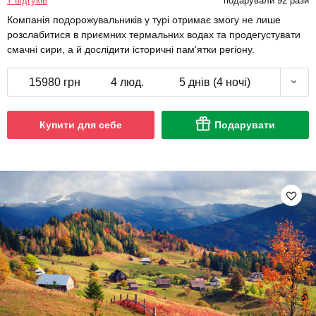
7 відгуків
подарували 92 рази
Компанія подорожувальників у турі отримає змогу не лише
розслабитися в приємних термальних водах та продегустувати
смачні сири, а й дослідити історичні пам'ятки регіону.
15980 грн
4 люд.
5 днів (4 ночі)
Купити для себе
Подарувати