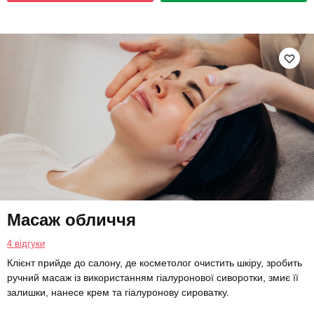
Масаж обличчя
4 відгуки
Клієнт прийде до салону, де косметолог очистить шкіру, зробить
ручний масаж із використанням гіалуронової сиворотки, змиє її
залишки, нанесе крем та гіалуронову сироватку.