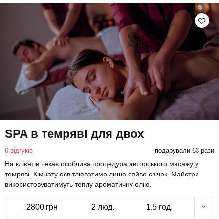
SPA в темряві для двох
6 відгуків
подарували 63 рази
На клієнтів чекає особлива процедура авторського масажу у
темряві. Кімнату освітлюватиме лише сяйво свічок. Майстри
використовуватимуть теплу ароматичну олію.
2800 грн
2 люд.
1,5 год.