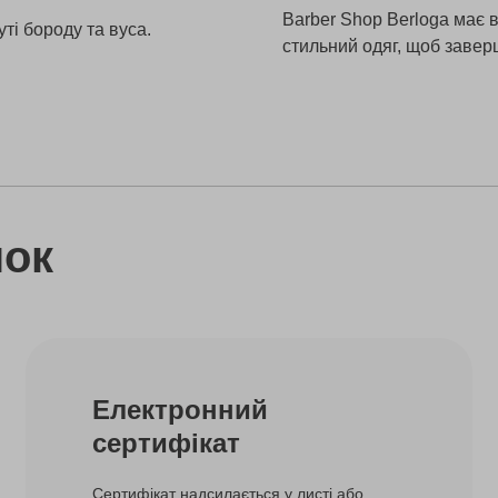
Barber Shop Berloga має 
ті бороду та вуса.
стильний одяг, щоб завер
нок
Електронний
сертифікат
Сертифікат надсилається у листі або