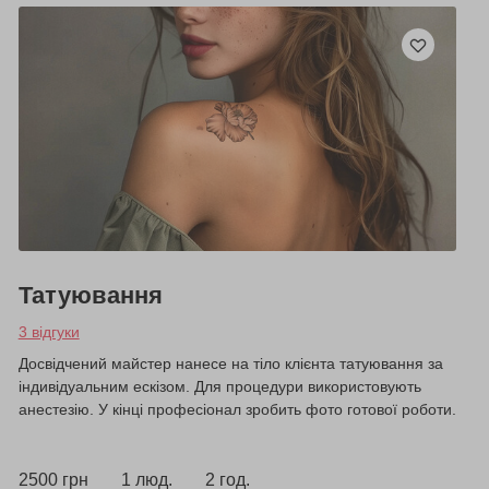
Татуювання
3 відгуки
Досвідчений майстер нанесе на тіло клієнта татуювання за
індивідуальним ескізом. Для процедури використовують
анестезію. У кінці професіонал зробить фото готової роботи.
2500 грн
1 люд.
2 год.