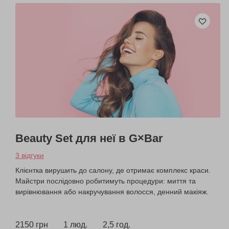
Beauty Set для неї в G×Bar
3 відгуки
Клієнтка вирушить до салону, де отримає комплекс краси.
Майстри послідовно робитимуть процедури: миття та
вирівнювання або накручування волосся, денний макіяж.
2150 грн
1 люд.
2,5 год.