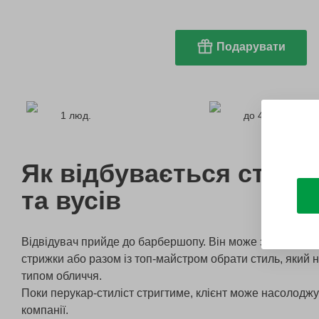
Подарувати
1 люд.
до 45 хв.
Як відбувається стриж
та вусів
Відвідувач прийде до барбершопу. Він може завчасно пі
стрижки або разом із топ-майстром обрати стиль, який
типом обличчя.
Поки перукар-стиліст стригтиме, клієнт може насолоджу
компанії.