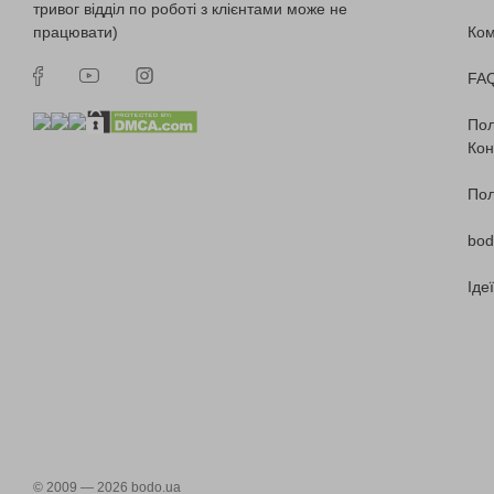
тривог відділ по роботі з клієнтами може не
працювати)
Ко
FA
Пол
Кон
Пол
bod
Іде
© 2009 — 2026 bodo.ua