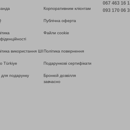
067 463 16 
манда
Корпоративним клієнтам
093 170 06 
Q
Публічна оферта
ітика
Файли cookie
фіденційності
ітика використання ШІ
Політика повернення
o Türkiye
Подарункові сертифікати
ї для подарунку
Бронюй дозвілля
завчасно