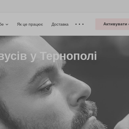
Активувати 
Як це працює
Доставка
бе
вусів у Тернополі