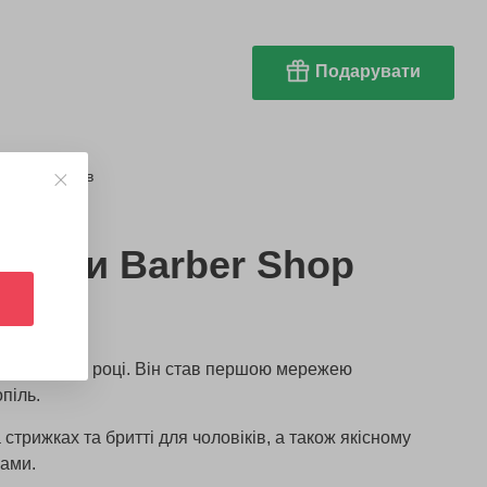
Подарувати
но з 16 років
брали Barber Shop
рили у 2015 році. Він став першою мережею
піль.
 стрижках та бритті для чоловіків, а також якісному
сами.