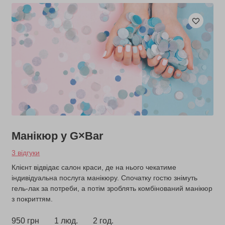
Манікюр у G×Bar
3 відгуки
Клієнт відвідає салон краси, де на нього чекатиме
індивідуальна послуга манікюру. Спочатку гостю знімуть
гель-лак за потреби, а потім зроблять комбінований манікюр
з покриттям.
950 грн
1 люд.
2 год.