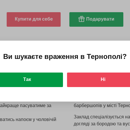
Купити для себе
Подарувати
Використати до
Доступ
30.06.2027
Ви шукаєте враження в
Тернополі
?
ка бороди
Чому ми о
Berloga
Так
Ні
дготувати ідеї щодо
Barber Shop Berloga ство
 найкраще пасуватиме за
барбершопів у місті Терно
Заклад спеціалізується на
ватись напоєм у чоловічій
догляді за бородою та ву