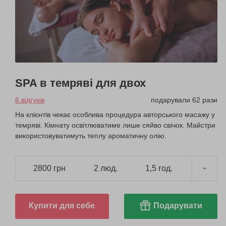
SPA в темряві для двох
6 відгуків
подарували 62 рази
На клієнтів чекає особлива процедура авторського масажу у
темряві. Кімнату освітлюватиме лише сяйво свічок. Майстри
використовуватимуть теплу ароматичну олію.
2800 грн
2 люд.
1,5 год.
Купити для себе
Подарувати