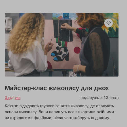
Майстер-клас живопису для двох
3 відгуки
подарували 13 разів
Клієнти відвідають групове заняття живопису, де опанують
основи живопису. Вони напишуть власні картини олійними
чи акриловими фарбами, після чого заберуть їх додому.