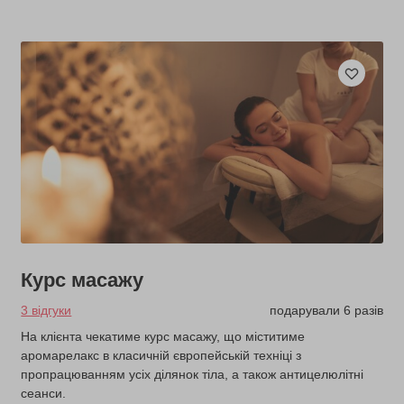
Курс масажу
3 відгуки
подарували 6 разів
На клієнта чекатиме курс масажу, що міститиме
аромарелакс в класичній європейській техніці з
пропрацюванням усіх ділянок тіла, а також антицелюлітні
сеанси.