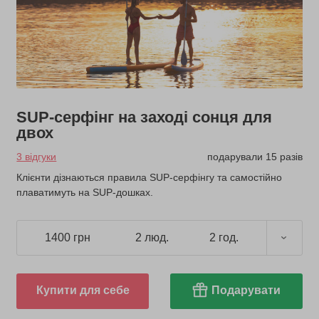
SUP-серфінг на заході сонця для
двох
3 відгуки
подарували 15 разів
Клієнти дізнаються правила SUP-серфінгу та самостійно
плаватимуть на SUP-дошках.
1400 грн
2 люд.
2 год.
Купити для себе
Подарувати