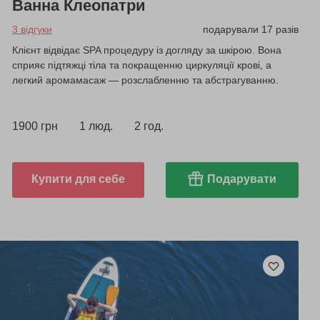
Ванна Клеопатри
3 відгуки
подарували 17 разів
Клієнт відвідає SPA процедуру із догляду за шкірою. Вона
сприяє підтяжці тіла та покращенню циркуляції крові, а
легкий аромамасаж — розслабленню та абстрагуванню.
1900 грн
1 люд.
2 год.
Купити для себе
Подарувати