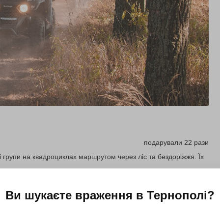
подарували 22 рази
і групи на квадроциклах маршрутом через ліс та бездоріжжя. Їх
Ви шукаєте враження в
Тернополі
?
Купити для себе
Подарувати