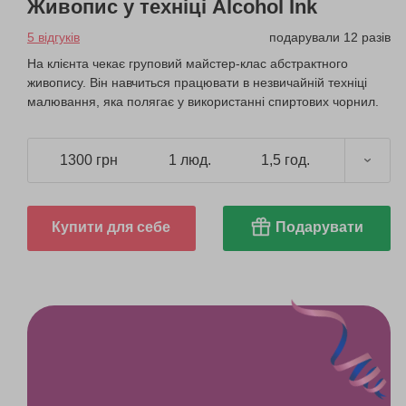
Живопис у техніці Alcohol Ink
5 відгуків
подарували 12 разів
На клієнта чекає груповий майстер-клас абстрактного
живопису. Він навчиться працювати в незвичайній техніці
малювання, яка полягає у використанні спиртових чорнил.
1300 грн
1 люд.
1,5 год.
Купити для себе
Подарувати