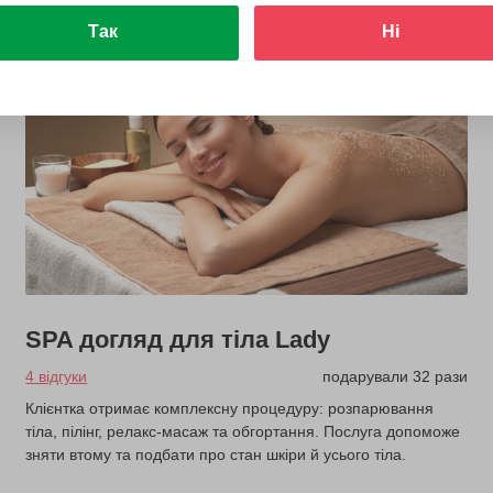
Так
Ні
SPA догляд для тіла Lady
4 відгуки
подарували 32 рази
Клієнтка отримає комплексну процедуру: розпарювання
тіла, пілінг, релакс-масаж та обгортання. Послуга допоможе
зняти втому та подбати про стан шкіри й усього тіла.