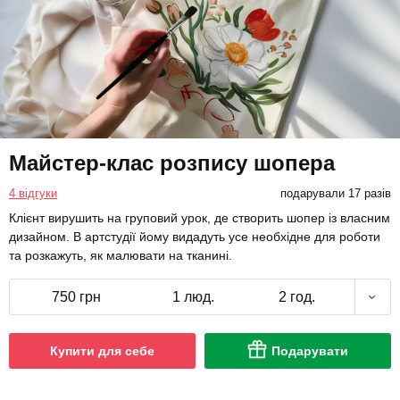
Майстер-клас розпису шопера
4 відгуки
подарували 17 разів
Клієнт вирушить на груповий урок, де створить шопер із власним
дизайном. В артстудії йому видадуть усе необхідне для роботи
та розкажуть, як малювати на тканині.
750 грн
1 люд.
2 год.
Купити для себе
Подарувати