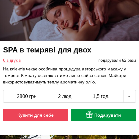
SPA в темряві для двох
6 відгуків
подарували 62 рази
На клієнтів чекає особлива процедура авторського масажу у
темряві. Кімнату освітлюватиме лише сяйво свічок. Майстри
використовуватимуть теплу ароматичну олію.
2800 грн
2 люд.
1,5 год.
Купити для себе
Подарувати