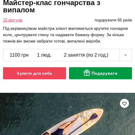
Майстер-клас гончарства з
випалом
10 відгуків
подарували 66 разів
Під керівництвом майстра клієнт вчитиметься крутити гончарне
коло, центрувати глину та надавати бажану форму. За кілька
тижнів він зможе забрати готові, випалені вироби.
1100 грн
1 люд.
2 заняття (по 2 год.)
Купити для себе
Подарувати