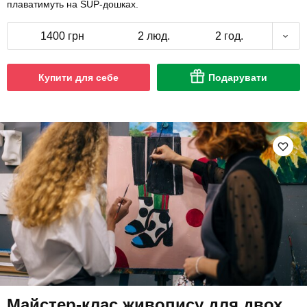
плаватимуть на SUP-дошках.
1400 грн
2 люд.
2 год.
Купити для себе
Подарувати
Майстер-клас живопису для двох