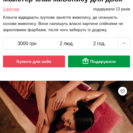
3 відгуки
подарували 13 разів
Клієнти відвідають групове заняття живопису, де опанують
основи живопису. Вони напишуть власні картини олійними чи
акриловими фарбами, після чого заберуть їх додому.
3000 грн
2 люд.
2 год.
Купити для себе
Подарувати