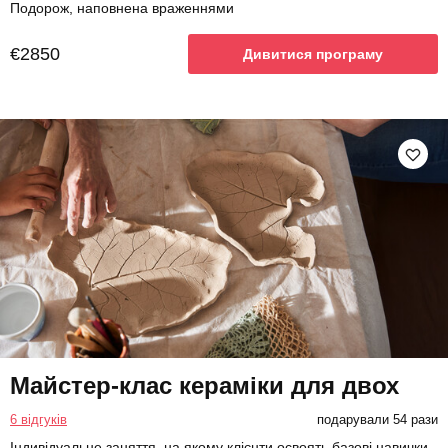
Подорож, наповнена враженнями
€2850
Дивитися програму
Майстер-клас кераміки для двох
6 відгуків
подарували 54 рази
Індивідуальне заняття, на якому клієнти освоять базові навички