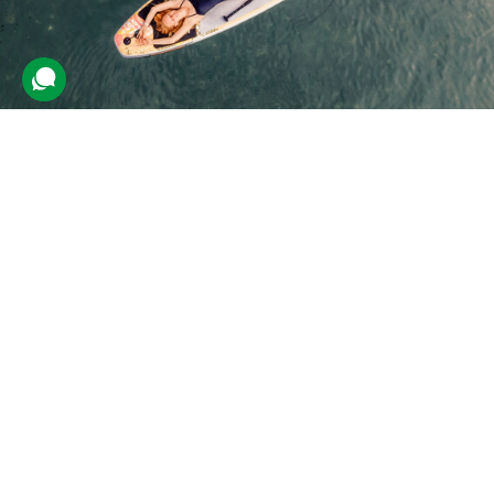
SUP-серфінг
3 відгуки
подарували 14 разів
На початку інструктор розповість учаснику, як правильно
тримати рівновагу, гребти веслом та вдало розвертатись на воді.
У клієнта буде час для самостійного SUP-серфінгу.
700 грн
1 люд.
2 год.
Купити для себе
Подарувати