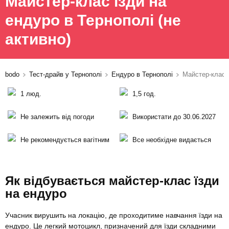
Майстер-клас їзди на
ендуро в Тернополі
(не
активно)
bodo
Тест-драйв у Тернополі
Ендуро в Тернополі
Майстер-клас 
1 люд.
1,5 год.
Не залежить від погоди
Використати до 30.06.2027
Не рекомендується вагітним
Все необхідне видається
Як відбувається майстер-клас їзди
на ендуро
Учасник вирушить на локацію, де проходитиме навчання їзди на
ендуро. Це легкий мотоцикл, призначений для їзди складними