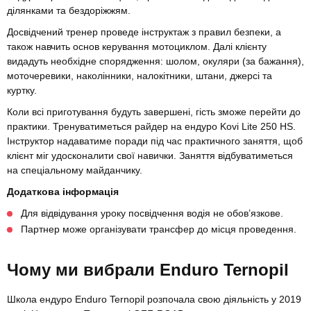
ділянками та бездоріжжям.
Досвідчений тренер проведе інструктаж з правил безпеки, а
також навчить основ керування мотоциклом. Далі клієнту
видадуть необхідне спорядження: шолом, окуляри (за бажання),
моточеревики, наколінники, налокітники, штани, джерсі та
куртку.
Коли всі приготування будуть завершені, гість зможе перейти до
практики. Тренуватиметься райдер на ендуро Kovi Lite 250 HS.
Інструктор надаватиме поради під час практичного заняття, щоб
клієнт міг удосконалити свої навички. Заняття відбуватиметься
на спеціальному майданчику.
Додаткова інформація
Для відвідування уроку посвідчення водія не обов’язкове.
Партнер може організувати трансфер до місця проведення.
Чому ми вибрали Enduro Ternopil
Школа ендуро Enduro Ternopil розпочала свою діяльність у 2019