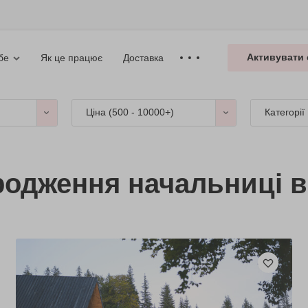
Активувати 
Як це працює
Доставка
бе
Ціна (
500 - 10000+
)
Категорії
одження начальниці в