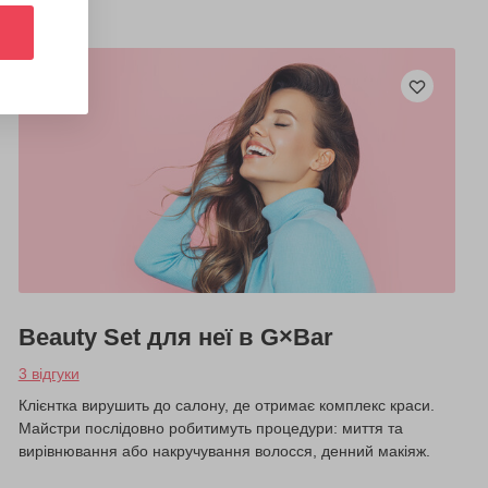
Beauty Set для неї в G×Bar
3 відгуки
Клієнтка вирушить до салону, де отримає комплекс краси.
Майстри послідовно робитимуть процедури: миття та
вирівнювання або накручування волосся, денний макіяж.