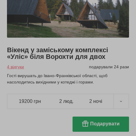
Вікенд у заміському комплексі
«Уліс» біля Ворохти для двох
4 відгуки
подарували 24 рази
Гості вирушать до Івано-Франківської області, щоб
насолодитись вихідними у котеджі і горами.
19200 грн
2 люд.
2 ночі
Подарувати