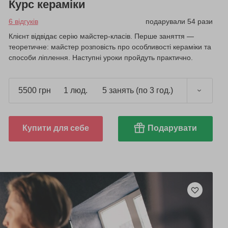
Курс кераміки
6 відгуків
подарували 54 рази
Клієнт відвідає серію майстер-класів. Перше заняття —
теоретичне: майстер розповість про особливості кераміки та
способи ліплення. Наступні уроки пройдуть практично.
5500 грн
1 люд.
5 занять (по 3 год.)
Купити для себе
Подарувати