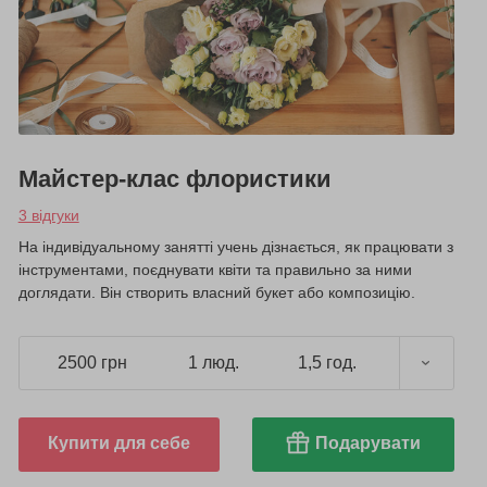
Майстер-клас флористики
3 відгуки
На індивідуальному занятті учень дізнається, як працювати з
інструментами, поєднувати квіти та правильно за ними
доглядати. Він створить власний букет або композицію.
2500 грн
1 люд.
1,5 год.
Купити для себе
Подарувати