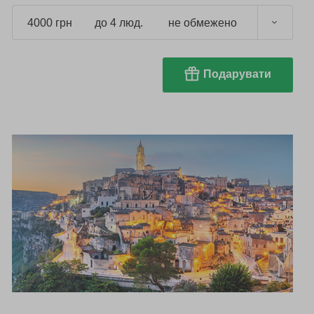
4000 грн
до 4 люд.
не обмежено
Подарувати