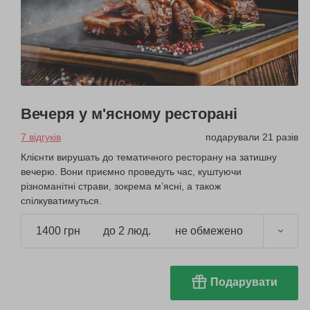
Вечеря у м'ясному ресторані
7 відгуків
подарували 21 разів
Клієнти вирушать до тематичного ресторану на затишну
вечерю. Вони приємно проведуть час, куштуючи
різноманітні страви, зокрема м’ясні, а також
спілкуватимуться.
1400 грн
до 2 люд.
не обмежено
Подарувати