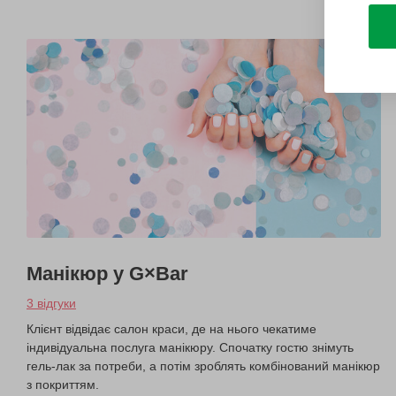
Манікюр у G×Bar
3 відгуки
Клієнт відвідає салон краси, де на нього чекатиме
індивідуальна послуга манікюру. Спочатку гостю знімуть
гель-лак за потреби, а потім зроблять комбінований манікюр
з покриттям.