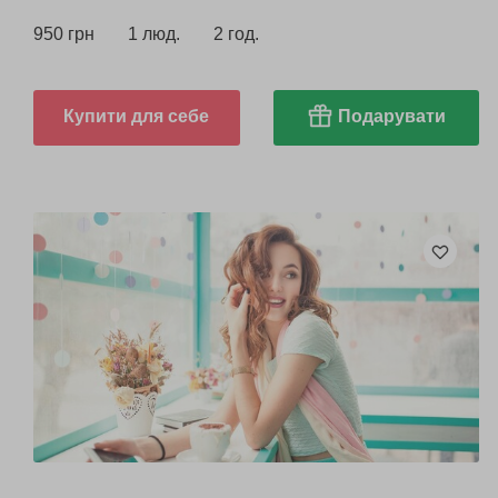
950 грн
1 люд.
2 год.
Купити для себе
Подарувати