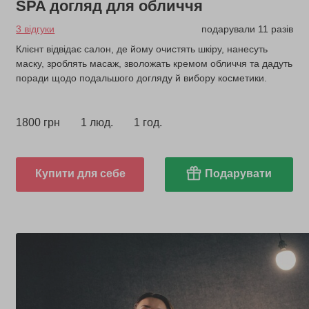
SPA догляд для обличчя
3 відгуки
подарували 11 разів
Клієнт відвідає салон, де йому очистять шкіру, нанесуть
маску, зроблять масаж, зволожать кремом обличчя та дадуть
поради щодо подальшого догляду й вибору косметики.
1800 грн
1 люд.
1 год.
Купити для себе
Подарувати