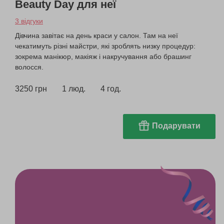
Beauty Day для неї
3 відгуки
Дівчина завітає на день краси у салон. Там на неї
чекатимуть різні майстри, які зроблять низку процедур:
зокрема манікюр, макіяж і накручування або брашинг
волосся.
3250 грн
1 люд.
4 год.
Подарувати