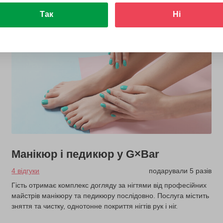
Так
Ні
Манікюр і педикюр у G×Bar
4 відгуки
подарували 5 разів
Гість отримає комплекс догляду за нігтями від професійних
майстрів манікюру та педикюру послідовно. Послуга містить
зняття та чистку, однотонне покриття нігтів рук і ніг.