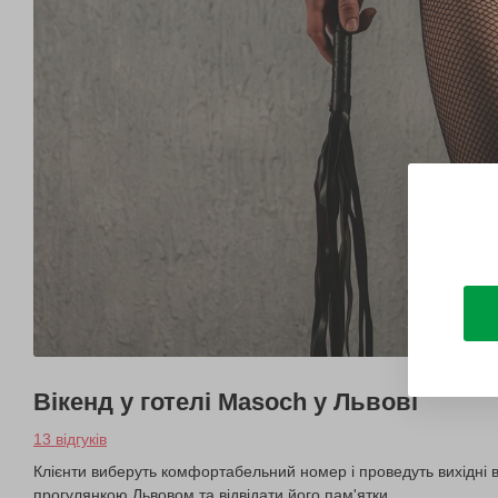
Вікенд у готелі Masoch у Львові
13 відгуків
Клієнти виберуть комфортабельний номер і проведуть вихідні в
прогулянкою Львовом та відвідати його пам'ятки.