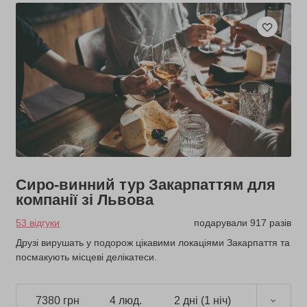
Сиро-винний тур Закарпаттям для
компанії зі Львова
53 відгуки
подарували 917 разів
Друзі вирушать у подорож цікавими локаціями Закарпаття та
посмакують місцеві делікатеси.
7380 грн
4 люд.
2 дні (1 ніч)