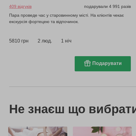
409 відгуків
подарували 4 991 разів
Пара проведе час у старовинному місті. На клієнтів чекає
екскурсія фортецею та відпочинок.
5810 грн
2 люд.
1 ніч
Подарувати
Не знаєш що вибрати,