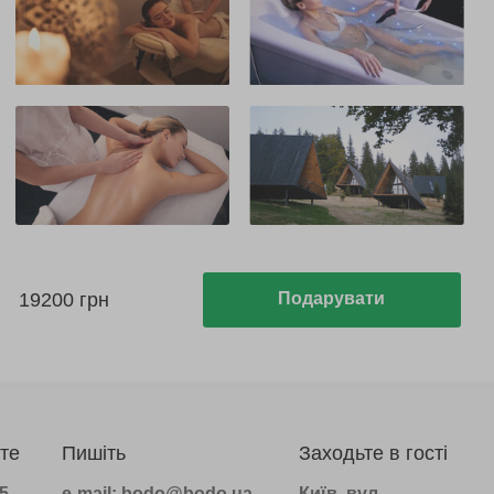
19200 грн
Подарувати
те
Пишіть
Заходьте в гості
75
e-mail: bodo@bodo.ua
Київ, вул.