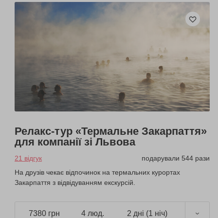
Релакс-тур «Термальне Закарпаття»
для компанії зі Львова
21 відгук
подарували 544 рази
На друзів чекає відпочинок на термальних курортах
Закарпаття з відвідуванням екскурсій.
7380 грн
4 люд.
2 дні (1 ніч)