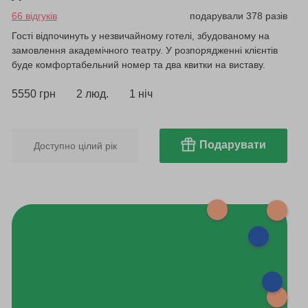
66 відгуків
подарували 378 разів
Гості відпочинуть у незвичайному готелі, збудованому на
замовлення академічного театру. У розпорядженні клієнтів
буде комфортабельний номер та два квитки на виставу.
5550 грн
2 люд.
1 ніч
Подарувати
Доступно цілий рік