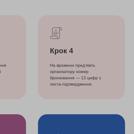
Крок 4
ння
На враженні пред'явіть
і
організатору номер
бронювання — 13 цифр з
листа-підтвердження.