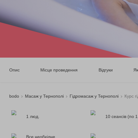
Опис
Місце проведення
Відгуки
Я
bodo
Масаж у Тернополі
Гідромасаж у Тернополі
Курс г
1 люд.
10 сеансів (по 1
Все необхідне