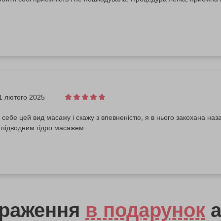
1 лютого 2025
 себе цей вид масажу і скажу з впевненістю, я в нього закохана наз
 підводним гідро масажем.
враження
в подарунок
а