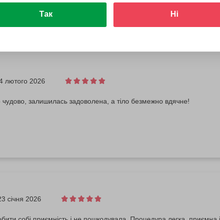
Так
Ні
4 лютого 2026
чудово, залишилась задоволена, а тіло безмежно вдячне!
23 січня 2026
бити собі приємність і не пошкодувала. Процедура легка, приємна 