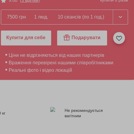
купили 8 разів
5.00
(3 відгуки)
7500 грн
1 люд.
10 сеансів (по 1 год.)
Купити для себе
Подарувати
Ціни не відрізняються від наших партнерів
Враження перевірені нашими співробітниками
Реальні фото і відео локацій
Не рекомендується
 кг
вагітним