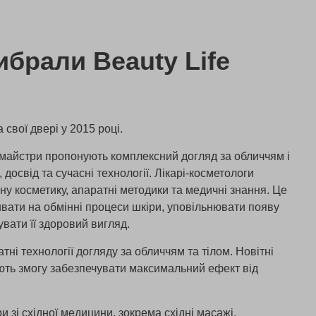
брали Beauty Life
а свої двері у 2015 році.
я майстри пропонують комплексний догляд за обличчям і
 досвід та сучасні технології. Лікарі-косметологи
у косметику, апаратні методики та медичні знання. Це
вати на обмінні процеси шкіри, уповільнювати появу
увати її здоровий вигляд.
тні технології догляду за обличчям та тілом. Новітні
ають змогу забезпечувати максимальний ефект від
 зі східної медицини, зокрема східні масажі,