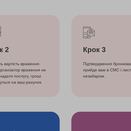
к 2
Крок 3
ть вартість враження.
Підтвердження бронюва
рганізатор враження не
прийде вам в СМС і лист
надати послугу, гроші
незабаром.
уться на ваш рахунок.