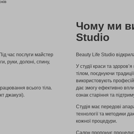
оків
Чому ми ви
Studio
Під час послуги майстер
Beauty Life Studio відкрил
и, руки, долоні, спину,
У студії краси та здоров’
тілом, поєднуючи традиції,
використовують професійн
працювання всього тіла.
дає змогу ефективно впли
т джакузі).
ознак старіння та підтрим
Студія має передові апара
технології та методики д
кожної процедури.
Салон пропонує процедури