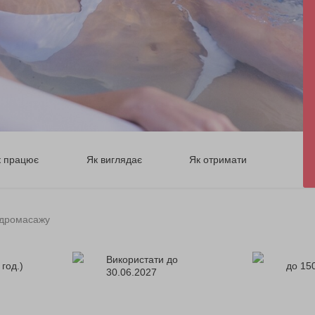
к працює
Як виглядає
Як отримати
ідромасажу
Використати до
 год.)
до 150
30.06.2027