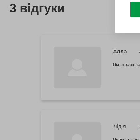
3 відгуки
Алла
Все пройшло 
Лідія
Вирішила зро