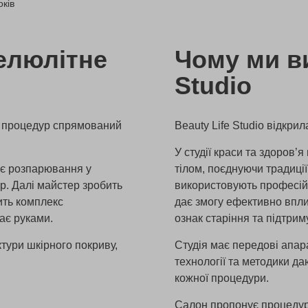
оків
елюлітне
Чому ми ви
Studio
кс процедур спрямований
Beauty Life Studio відкрил
У студії краси та здоров’
кає розпарювання у
тілом, поєднуючи традиції,
р. Далі майстер зробить
використовують професійн
шить комплекс
дає змогу ефективно впли
ає руками.
ознак старіння та підтрим
тури шкірного покриву,
Студія має передові апара
технології та методики д
кожної процедури.
Салон пропонує процедури