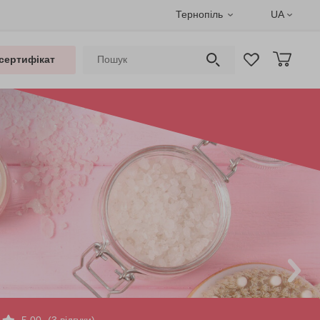
Тернопіль
UA
сертифікат
5.00
(3 відгуки)