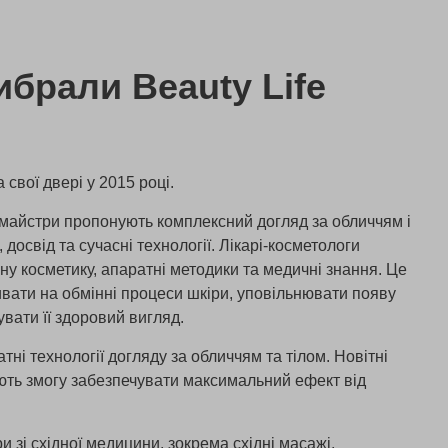
брали Beauty Life
а свої двері у 2015 році.
я майстри пропонують комплексний догляд за обличчям і
 досвід та сучасні технології. Лікарі-косметологи
у косметику, апаратні методики та медичні знання. Це
вати на обмінні процеси шкіри, уповільнювати появу
увати її здоровий вигляд.
тні технології догляду за обличчям та тілом. Новітні
ають змогу забезпечувати максимальний ефект від
 зі східної медицини, зокрема східні масажі,