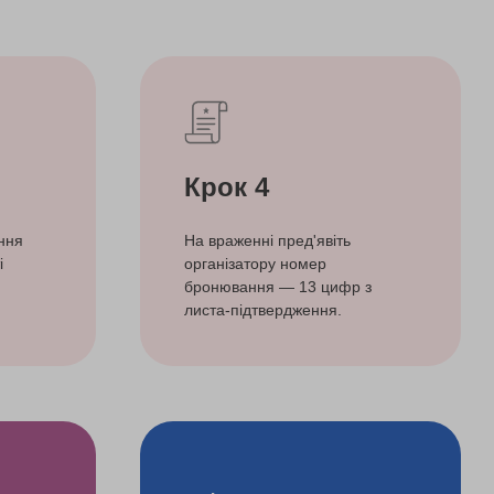
Крок 4
ння
На враженні пред'явіть
і
організатору номер
бронювання — 13 цифр з
листа-підтвердження.