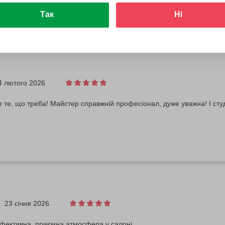
Так
Ні
4 лютого 2026
 те, що треба! Майстер справжній професіонал, дуже уважна! І ст
23 січня 2026
фективна, приємна атмосфера у салоні.