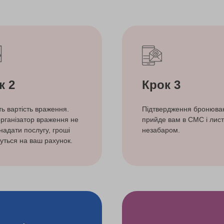
к 2
Крок 3
ть вартість враження.
Підтвердження бронюва
рганізатор враження не
прийде вам в СМС і лист
надати послугу, гроші
незабаром.
уться на ваш рахунок.