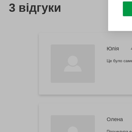
3 відгуки
Юлія
Це було саме
Олена
Процедура е