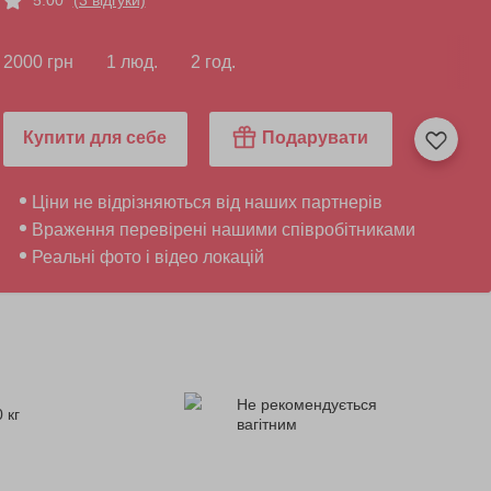
2000 грн
1 люд.
2 год.
Купити для себе
Подарувати
Ціни не відрізняються від наших партнерів
Враження перевірені нашими співробітниками
Реальні фото і відео локацій
Не рекомендується
 кг
вагітним