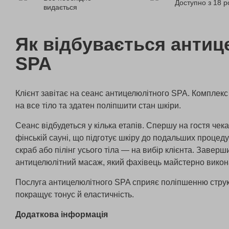
Доступно з 18 р
видається
Як відбувається антиц
SPA
Клієнт завітає на сеанс антицелюлітного SPA. Компле
на все тіло та здатен поліпшити стан шкіри.
Сеанс відбудеться у кілька етапів. Спершу на гостя че
фінській сауні, що підготує шкіру до подальших процеду
скраб або пілінг усього тіла — на вибір клієнта. Завер
антицелюлітний масаж, який фахівець майстерно викон
Послуга антицелюлітного SPA сприяє поліпшенню струк
покращує тонус й еластичність.
Додаткова інформація