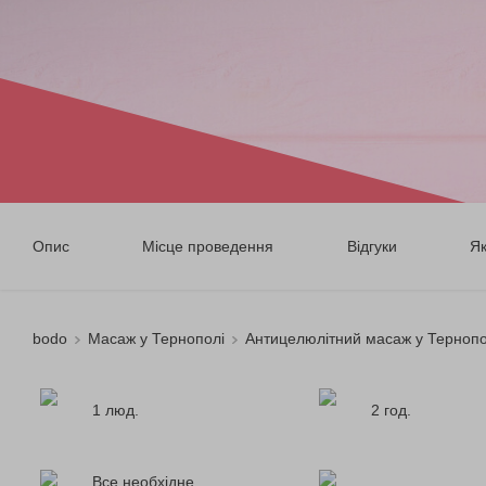
Опис
Місце проведення
Відгуки
Я
bodo
Масаж у Тернополі
Антицелюлітний масаж у Тернопо
1 люд.
2 год.
Все необхідне