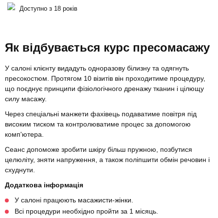
Доступно з 18 років
Як відбувається курс пресомасажу
У салоні клієнту видадуть одноразову білизну та одягнуть
пресокостюм. Протягом 10 візитів він проходитиме процедуру,
що поєднує принципи фізіологічного дренажу тканин і цілющу
силу масажу.
Через спеціальні манжети фахівець подаватиме повітря під
високим тиском та контролюватиме процес за допомогою
комп'ютера.
Сеанс допоможе зробити шкіру більш пружною, позбутися
целюліту, зняти напруження, а також поліпшити обмін речовин і
схуднути.
Додаткова інформація
У салоні працюють масажисти-жінки.
Всі процедури необхідно пройти за 1 місяць.