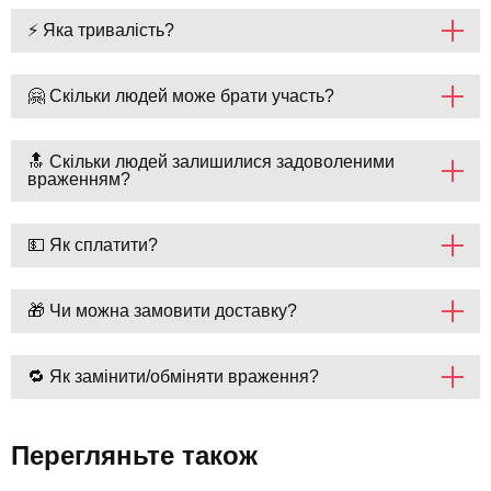
⚡ Яка тривалість?
🤗 Скільки людей може брати участь?
🔝 Скільки людей залишилися задоволеними
враженням?
💵 Як сплатити?
🎁 Чи можна замовити доставку?
🔁 Як замінити/обміняти враження?
Перегляньте також