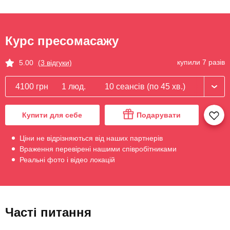
Курс пресомасажу
купили 7 разів
5.00
(3 відгуки)
4100 грн
1 люд.
10 сеансів (по 45 хв.)
Купити для себе
Подарувати
Ціни не відрізняються від наших партнерів
Враження перевірені нашими співробітниками
Реальні фото і відео локацій
Часті питання