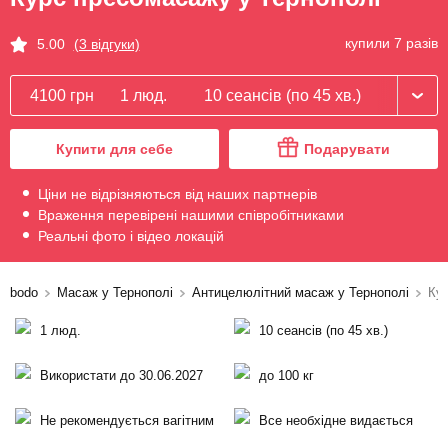
купили 7 разів
5.00
(3 відгуки)
4100 грн
1 люд.
10 сеансів (по 45 хв.)
Купити для себе
Подарувати
Ціни не відрізняються від наших партнерів
Враження перевірені нашими співробітниками
Реальні фото і відео локацій
bodo
Масаж у Тернополі
Антицелюлітний масаж у Тернополі
Ку
1 люд.
10 сеансів (по 45 хв.)
Використати до 30.06.2027
до 100 кг
Не рекомендується вагітним
Все необхідне видається