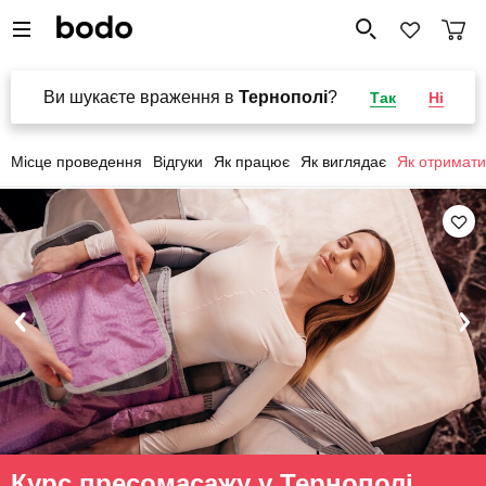
Ви шукаєте враження в
Тернополі
?
Так
Ні
Місце проведення
Відгуки
Як працює
Як виглядає
Як отримати
Курс пресомасажу у Тернополі