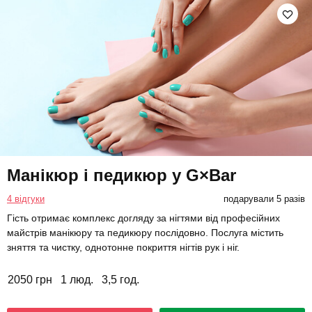
Манікюр і педикюр у G×Bar
4 відгуки
подарували 5 разів
Гість отримає комплекс догляду за нігтями від професійних
майстрів манікюру та педикюру послідовно. Послуга містить
зняття та чистку, однотонне покриття нігтів рук і ніг.
2050 грн
1 люд.
3,5 год.