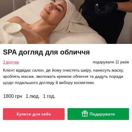
SPA догляд для обличчя
3 відгуки
подарували 11 разів
Клієнт відвідає салон, де йому очистять шкіру, нанесуть маску,
зроблять масаж, зволожать кремом обличчя та дадуть поради
щодо подальшого догляду й вибору косметики.
1800 грн
1 люд.
1 год.
Купити для себе
Подарувати