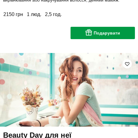
вирівнювання або накручування волосся, денний макіяж.
2150 грн
1 люд.
2,5 год.
Подарувати
Beauty Day для неї