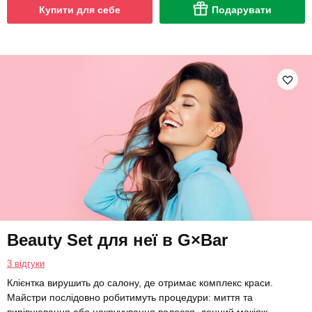
Купити для себе
Подарувати
Beauty Set для неї в G×Bar
3 відгуки
Клієнтка вирушить до салону, де отримає комплекс краси.
Майстри послідовно робитимуть процедури: миття та