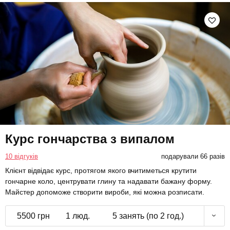
Курс гончарства з випалом
10 відгуків
подарували 66 разів
Клієнт відвідає курс, протягом якого вчитиметься крутити
гончарне коло, центрувати глину та надавати бажану форму.
Майстер допоможе створити вироби, які можна розписати.
5500 грн
1 люд.
5 занять (по 2 год.)