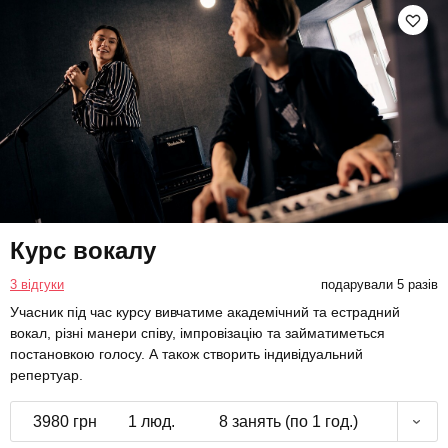
Курс вокалу
3 відгуки
подарували 5 разів
Учасник під час курсу вивчатиме академічний та естрадний
вокал, різні манери співу, імпровізацію та займатиметься
постановкою голосу. А також створить індивідуальний
репертуар.
3980 грн
1 люд.
8 занять (по 1 год.)