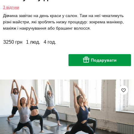
3 відгуки
Дівчина завітає на день краси у салон. Там на неї чекатимуть
різні майстри, які зроблять низку процедур: зокрема манікюр,
макіяж і накручування або брашинг волосся.
3250 грн
1 люд.
4 год.
Подарувати