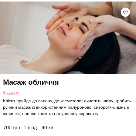
Масаж обличчя
4 відгуки
Клієнт прийде до салону, де косметолог очистить шкіру, зробить
ручний масаж із використанням гіалуронової сиворотки, змиє її
залишки, нанесе крем та гіалуронову сироватку.
700 грн
1 люд.
40 хв.