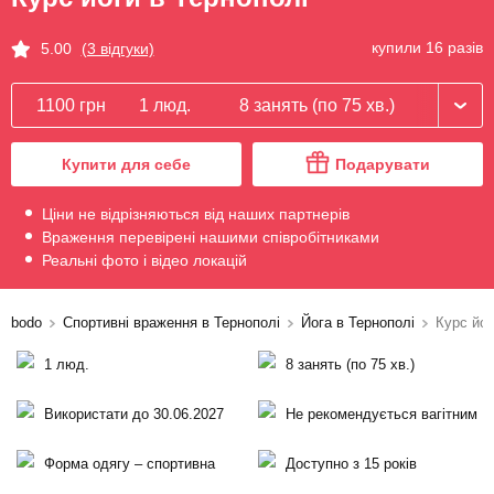
купили 16 разів
5.00
(3 відгуки)
1100 грн
1 люд.
8 занять (по 75 хв.)
Купити для себе
Подарувати
Ціни не відрізняються від наших партнерів
Враження перевірені нашими співробітниками
Реальні фото і відео локацій
bodo
Спортивні враження в Тернополі
Йога в Тернополі
Курс йог
1 люд.
8 занять (по 75 хв.)
Використати до 30.06.2027
Не рекомендується вагітним
Форма одягу – спортивна
Доступно з 15 років