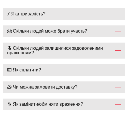
⚡ Яка тривалість?
🤗 Скільки людей може брати участь?
🔝 Скільки людей залишилися задоволеними
враженням?
💵 Як сплатити?
🎁 Чи можна замовити доставку?
🔁 Як замінити/обміняти враження?