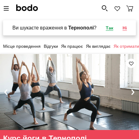
Ви шукаєте враження в
Тернополі
?
Так
Ні
Місце проведення
Відгуки
Як працює
Як виглядає
Як отримати
Курс йоги в Тернополі