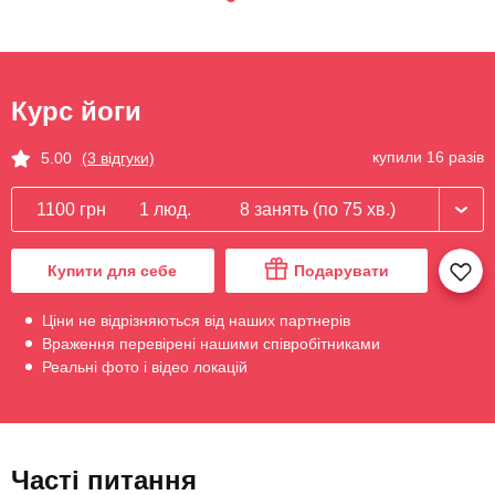
Курс йоги
купили 16 разів
5.00
(3 відгуки)
1100 грн
1 люд.
8 занять (по 75 хв.)
Купити для себе
Подарувати
Ціни не відрізняються від наших партнерів
Враження перевірені нашими співробітниками
Реальні фото і відео локацій
Часті питання