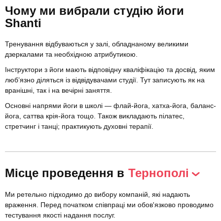
Чому ми вибрали студію йоги
Shanti
Тренування відбуваються у залі, обладнаному великими
дзеркалами та необхідною атрибутикою.
Інструктори з йоги мають відповідну кваліфікацію та досвід, яким
люб’язно діляться із відвідувачами студії. Тут записують як на
вранішні, так і на вечірні заняття.
Основні напрями йоги в школі — флай-йога, хатха-йога, баланс-
йога, саттва крія-йога тощо. Також викладають пілатес,
стретчинг і танці; практикують духовні терапії.
Місце проведення в
Тернополі
Ми ретельно підходимо до вибору компаній, які надають
враження. Перед початком співпраці ми обов'язково проводимо
тестування якості надання послуг.