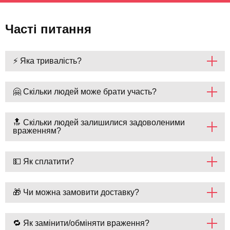
Часті питання
⚡ Яка тривалість?
🤗 Скільки людей може брати участь?
🔝 Скільки людей залишилися задоволеними
враженням?
💵 Як сплатити?
🎁 Чи можна замовити доставку?
🔁 Як замінити/обміняти враження?