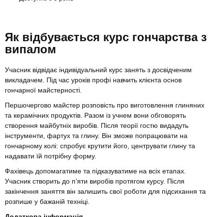
Як відбувається курс гончарства з
випалом
Учасник відвідає індивідуальний курс занять з досвідченим
викладачем. Під час уроків профі навчить клієнта основ
гончарної майстерності.
Першочергово майстер розповість про виготовлення глиняних
та керамічних продуктів. Разом із учнем вони обговорять
створення майбутніх виробів. Після теорії гостю видадуть
інструменти, фартух та глину. Він зможе попрацювати на
гончарному колі: спробує крутити його, центрувати глину та
надавати їй потрібну форму.
Фахівець допомагатиме та підказуватиме на всіх етапах.
Учасник створить до п’яти виробів протягом курсу. Після
закінчення заняття він залишить свої роботи для підсихання та
розпише у бажаній техніці.
Додаткова інформація