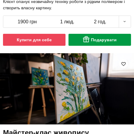
Клієнт опанує незвичайну техніку роботи з рідким полімером і
створить власну картину.
1900 грн
1 люд.
2 год.
Купити для себе
Подарувати
Майстер-клас живопису