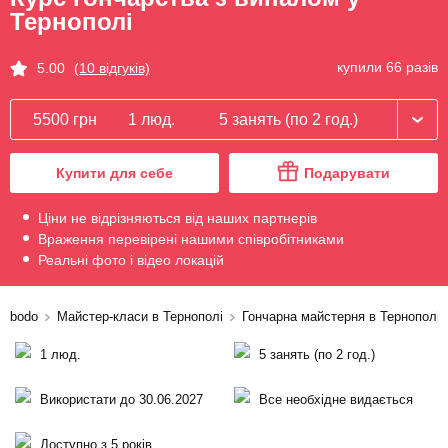
Тернополі
купили 66 разів
5.00
(10 відгуків)
5500 грн
1 люд.
5 занять (по 2 год.)
Купити для себе
Подарувати
Ціни не відрізняються від наших партнерів
Враження перевірені нашими співробітниками
Реальні фото і відео локацій
bodo
Майстер-класи в Тернополі
Гончарна майстерня в Тернополі
1 люд.
5 занять (по 2 год.)
Використати до 30.06.2027
Все необхідне видається
Доступно з 5 років