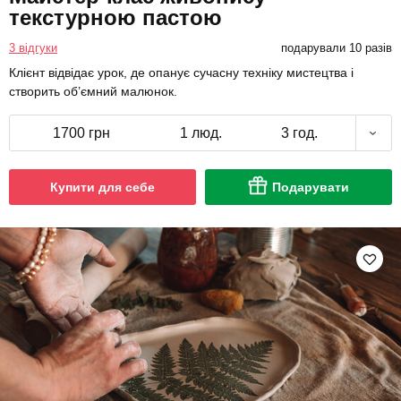
текстурною пастою
3 відгуки
подарували 10 разів
Клієнт відвідає урок, де опанує сучасну техніку мистецтва і
створить об’ємний малюнок.
1700 грн
1 люд.
3 год.
Купити для себе
Подарувати