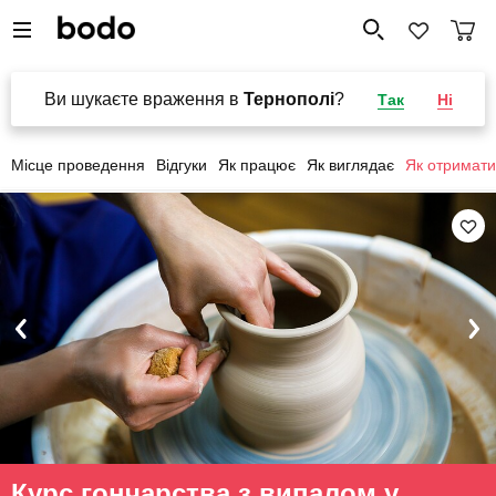
Ви шукаєте враження в
Тернополі
?
Так
Ні
Місце проведення
Відгуки
Як працює
Як виглядає
Як отримати
Курс гончарства з випалом у