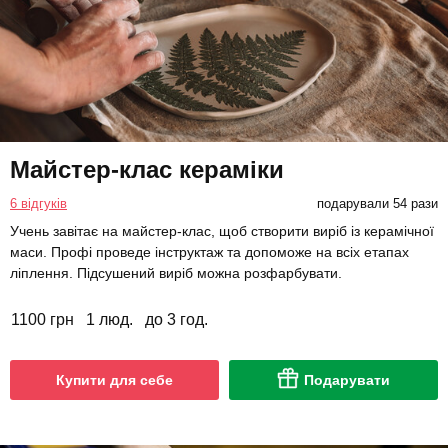
Майстер-клас кераміки
6 відгуків
подарували 54 рази
Учень завітає на майстер-клас, щоб створити виріб із керамічної
маси. Профі проведе інструктаж та допоможе на всіх етапах
ліплення. Підсушений виріб можна розфарбувати.
1100 грн
1 люд.
до 3 год.
Купити для себе
Подарувати