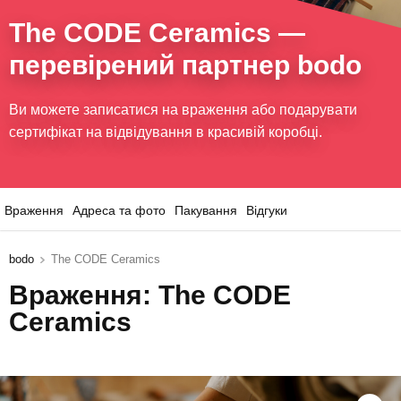
The CODE Ceramics
—
перевірений партнер bodo
Ви можете записатися на враження або подарувати
сертифікат на відвідування в красивій коробці.
Враження
Адреса та фото
Пакування
Відгуки
bodo
The CODE Ceramics
Враження: The CODE
Ceramics