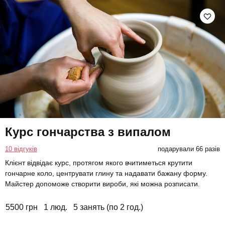
Курс гончарства з випалом
10 відгуків
подарували 66 разів
Клієнт відвідає курс, протягом якого вчитиметься крутити
гончарне коло, центрувати глину та надавати бажану форму.
Майстер допоможе створити вироби, які можна розписати.
5500 грн
1 люд.
5 занять (по 2 год.)