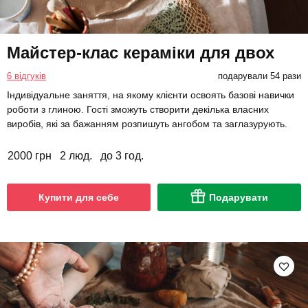
Майстер-клас кераміки для двох
6 відгуків
подарували 54 рази
Індивідуальне заняття, на якому клієнти освоять базові навички
роботи з глиною. Гості зможуть створити декілька власних
виробів, які за бажанням розпишуть ангобом та заглазурують.
2000 грн
2 люд.
до 3 год.
Купити для себе
Подарувати