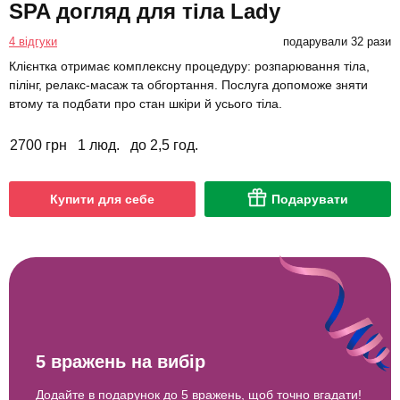
SPA догляд для тіла Lady
4 відгуки
подарували 32 рази
Клієнтка отримає комплексну процедуру: розпарювання тіла,
пілінг, релакс-масаж та обгортання. Послуга допоможе зняти
втому та подбати про стан шкіри й усього тіла.
2700 грн
1 люд.
до 2,5 год.
Купити для себе
Подарувати
5 вражень на вибір
Додайте в подарунок до 5 вражень, щоб точно вгадати!