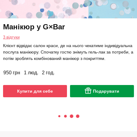
Манікюр у G×Bar
3 відгуки
Клієнт відвідає салон краси, де на нього чекатиме індивідуальна
послуга манікюру. Спочатку гостю знімуть гель-лак за потреби, а
потім зроблять комбінований манікюр з покриттям.
950 грн
1 люд.
2 год.
Купити для себе
Подарувати