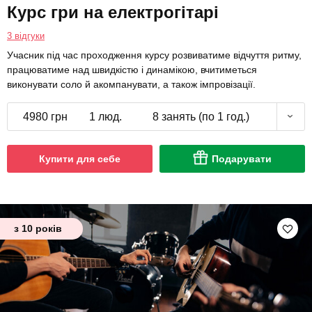
Курс гри на електрогітарі
3 відгуки
Учасник під час проходження курсу розвиватиме відчуття ритму,
працюватиме над швидкістю і динамікою, вчитиметься
виконувати соло й акомпанувати, а також імпровізації.
4980 грн
1 люд.
8 занять (по 1 год.)
Купити для себе
Подарувати
з 10 років