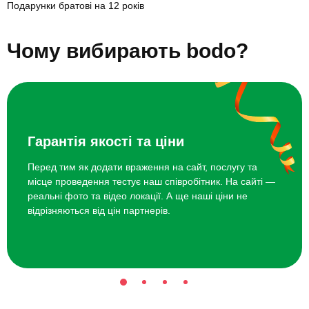
Подарунки братові на 12 років
Курс гри на електрогітарі
4980 грн
Подарунки братові на 13 років
Подарунки братові на 14 років
Чому вибирають bodo?
Подарунки братові на 15 років
Подарунки братові на 7 років
Курс гри на гітарі
4980 грн
Подарунки братові на 8 років
Подарунки братові на 9 років
Топ 20 ідей що подарувати братові на 11 років
Чайна церемонія
1200 грн
Гарантія якості та ціни
Перед тим як додати враження на сайт, послугу та
місце проведення тестує наш співробітник. На сайті —
реальні фото та відео локації. А ще наші ціни не
відрізняються від цін партнерів.