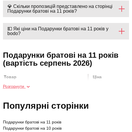
💎 Скільки пропозицій представлено на сторінці
Подарунки братові на 11 років?
💵 Які ціни на Подарунки братові на 11 років у
bodo?
Подарунки братові на 11 років
(вартість серпень 2026)
Товар
Ціна
Розгорнути
Майстер-клас флористики
2500 грн
Популярні сторінки
Майстер-клас створення флораріума
2500 грн
Подарунки братові на 11 років
Курс вокалу
3980 грн
Подарунки братові на 10 років