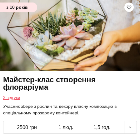
з 10 років
Майстер-клас створення
флораріума
3 відгуки
Учасник збере з рослин та декору власну композицію в
спеціальному прозорому контейнері.
2500 грн
1 люд.
1,5 год.