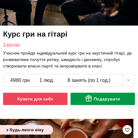
Курс гри на гітарі
3 відгуки
Учасник пройде індивідуальний курс гри на акустичній гітарі, де
розвиватиме почуття ритму, швидкість і динаміку, спробує
створювати власні партії та імпровізувати в класі.
4980 грн
1 люд.
8 занять (по 1 год.)
Купити для себе
Подарувати
з будь-якого віку