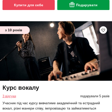
Купити для себе
Подарувати
з 10 років
Курс вокалу
3 відгуки
подарували 5 разів
Учасник під час курсу вивчатиме академічний та естрадний
вокал, різні манери співу, імпровізацію та займатиметься