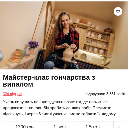
Майстер-клас гончарства з
випалом
324 відгуки
подарували 3 351 разів
Учень вирушить на індивідуальне заняття, де навчиться
працювати з глиною. Він зробить до двох робіт. Предмети
підсохнуть, і через 3 тижні учасник зможе забрати їх додому.
1300 грн
1 люд.
1,5 год.