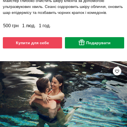
Майстер глибоко очистить шкіру клієнта за допомогою
ультразвукових хвиль. Сеанс оздоровить шкіру обличчя, оновить
шар епідермісу та позбавить чорних крапок і комедонів.
500 грн
1 люд.
1 год.
Купити для себе
Подарувати