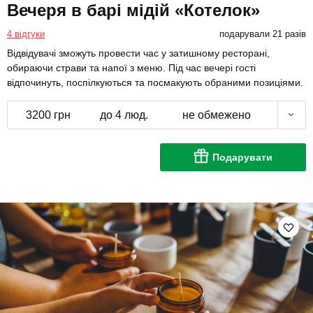
Вечеря в барі мідій «Котелок»
4 відгуки
подарували 21 разів
Відвідувачі зможуть провести час у затишному ресторані,
обираючи страви та напої з меню. Під час вечері гості
відпочинуть, поспілкуються та посмакують обраними позиціями.
3200 грн
до 4 люд.
не обмежено
Подарувати