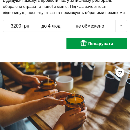
Відвідувачі зможуть провести час у затишному ресторані,
обираючи страви та напої з меню. Під час вечері гості
відпочинуть, поспілкуються та посмакують обраними позиціями.
3200 грн
до 4 люд.
не обмежено
Подарувати