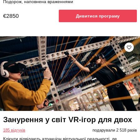
Подорож, наповнена враженнями
€2850
Дивитися програму
Занурення у світ VR-ігор для двох
185 відгуків
подарували 2 518 разів
Клієнти відвідають атракціон віртуальної реальності, де