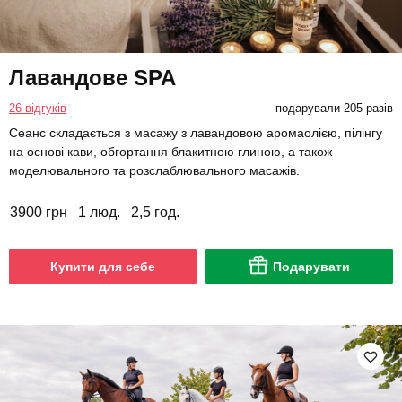
Лавандове SPA
26 відгуків
подарували 205 разів
Сеанс складається з масажу з лавандовою аромаолією, пілінгу
на основі кави, обгортання блакитною глиною, а також
моделювального та розслаблювального масажів.
3900 грн
1 люд.
2,5 год.
Купити для себе
Подарувати