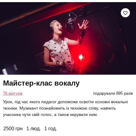
Майстер-клас вокалу
76 відгуків
подарували 895 разів
Урок, під час якого педагог допоможе освоїти основні вокальні
техніки. Музикант познайомить із технікою співу, навчить
учасника чути свій голос, а також керувати ним.
2500 грн
1 люд.
1 год.