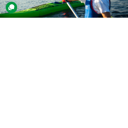
Прогулянка на каяках для компанії
5 відгуків
подарували 2 320 разів
Гості отримають спорядження та каяки, а інструктор проведе
короткий інструктаж з техніки керування. Потім компанія зможе
самостійно насолоджуватися прогулянкою водою.
3400 грн
4 люд.
2 год.
Купити для себе
Подарувати