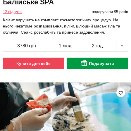
Балійське SPA
12 відгуків
подарували 95 разів
Клієнт вирушить на комплекс косметологічних процедур. На
нього чекатиме розпарювання, пілінг, цілющий масаж тіла та
обличчя. Сеанс розслабить та принесе задоволення.
3780 грн
1 люд.
2 год.
Купити для себе
Подарувати