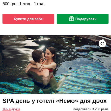
500 грн
1 люд.
1 год.
Купити для себе
Подарувати
SPA день у готелі «Немо» для двох
166 відгуків
подарували 3 288 разів