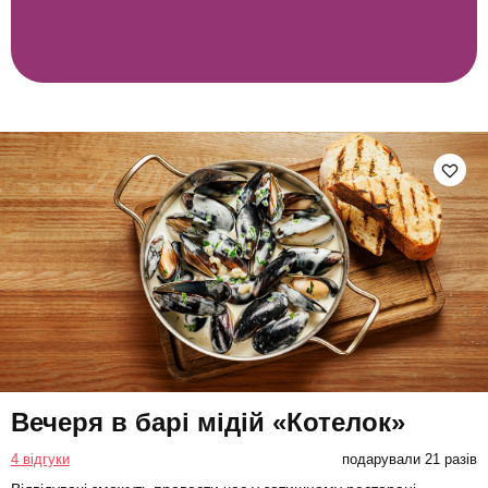
Вечеря в барі мідій «Котелок»
4 відгуки
подарували 21 разів