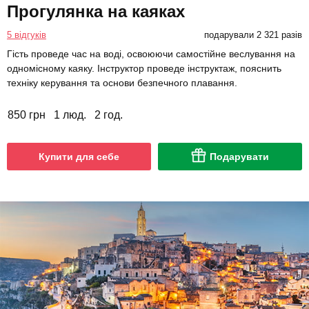
Прогулянка на каяках
5 відгуків
подарували 2 321 разів
Гість проведе час на воді, освоюючи самостійне веслування на
одномісному каяку. Інструктор проведе інструктаж, пояснить
техніку керування та основи безпечного плавання.
850 грн
1 люд.
2 год.
Купити для себе
Подарувати