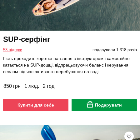
SUP-серфінг
53 відгуки
подарували 1 318 разів
Гість проходить коротке навчання з інструктором і самостійно
катається на SUP-дошці, відпрацьовуючи баланс і керування
веслом під час активного перебування на воді.
850 грн
1 люд.
2 год.
Купити для себе
Подарувати