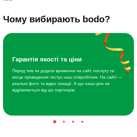
SUP-серфінг для двох
1700 грн
Чому вибирають bodo?
Прогулянка на каяках для двох
1700 грн
Дайвінг із дельфінами
5000 грн
Гарантія якості та ціни
Перед тим як додати враження на сайт, послугу та
місце проведення тестує наш співробітник. На сайті —
реальні фото та відео локації. А ще наші ціни не
відрізняються від цін партнерів.