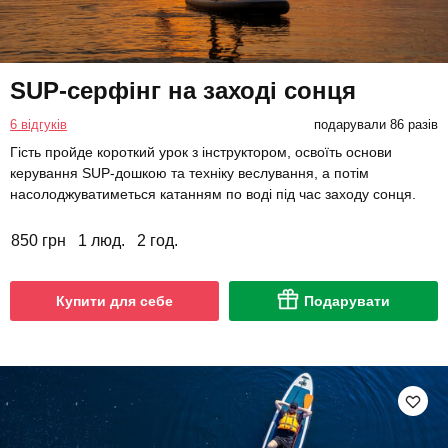
SUP-серфінг на заході сонця
6 відгуків
подарували 86 разів
Гість пройде короткий урок з інструктором, освоїть основи
керування SUP-дошкою та техніку веслування, а потім
насолоджуватиметься катанням по воді під час заходу сонця.
850 грн
1 люд.
2 год.
Купити для себе
Подарувати