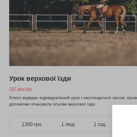
Урок верхової їзди
787 відгуків
Клієнт відвідає індивідуальний урок і насолодиться часом, п
допоможе опанувати основи верхової їзди.
1300 грн
1 люд.
1 год.