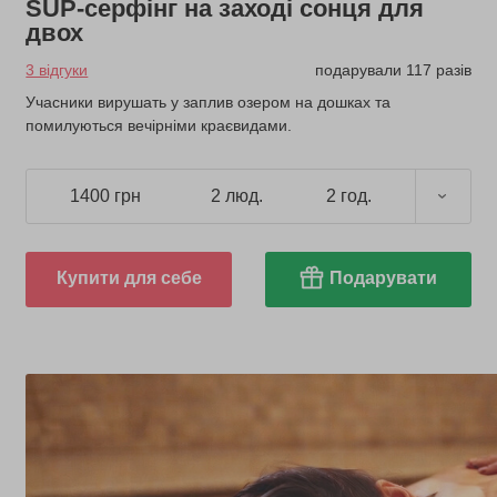
SUP-серфінг на заході сонця для
двох
3 відгуки
подарували 117 разів
Учасники вирушать у заплив озером на дошках та
помилуються вечірніми краєвидами.
1400 грн
2 люд.
2 год.
Купити для себе
Подарувати