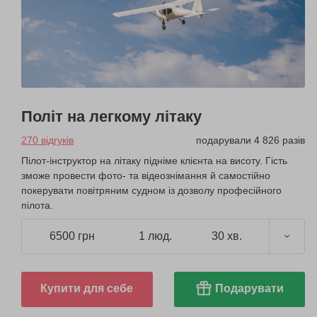
Політ на легкому літаку
270 відгуків
подарували 4 826 разів
Пілот-інструктор на літаку підніме клієнта на висоту. Гість
зможе провести фото- та відеознімання й самостійно
покерувати повітряним судном із дозволу професійного
пілота.
6500 грн
1 люд.
30 хв.
Купити для себе
Подарувати