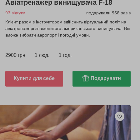
Авіатренажер винищувача F-18
93 відгуки
подарували 956 разів
Клієнт разом з інструктором здійснить віртуальний політ на
авіатренажері знаменитого американського винищувача. Він
зможе вибрати аеропорт і погодні умови.
2900 грн
1 люд.
1 год.
Купити для себе
Подарувати