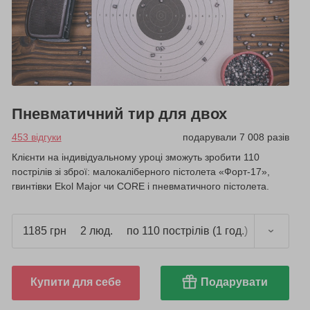
Пневматичний тир для двох
453 відгуки
подарували 7 008 разів
Клієнти на індивідуальному уроці зможуть зробити 110
пострілів зі зброї: малокаліберного пістолета «Форт-17»,
гвинтівки Ekol Major чи CORE і пневматичного пістолета.
1185 грн
2 люд.
по 110 пострілів (1 год.)
Купити для себе
Подарувати