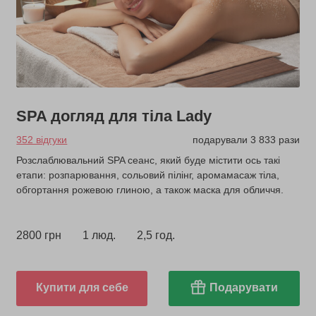
SPA догляд для тіла Lady
352 відгуки
подарували 3 833 рази
Розслаблювальний SPA сеанс, який буде містити ось такі
етапи: розпарювання, сольовий пілінг, аромамасаж тіла,
обгортання рожевою глиною, а також маска для обличчя.
2800 грн
1 люд.
2,5 год.
Купити для себе
Подарувати