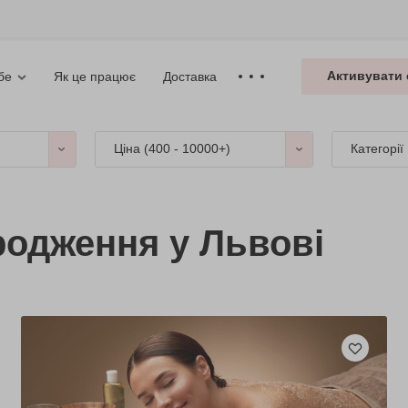
Активувати 
Як це працює
Доставка
бе
Ціна (
400 - 10000+
)
Категорії
родження у Львові