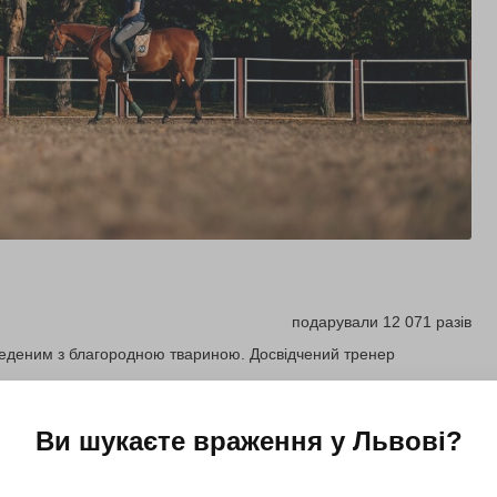
подарували 12 071 разів
роведеним з благородною твариною. Досвідчений тренер
Ви шукаєте враження у
Львові
?
Купити для себе
Подарувати