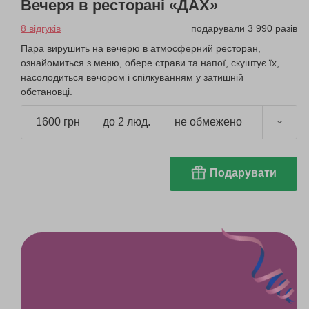
Вечеря в ресторані «ДАХ»
8 відгуків
подарували 3 990 разів
Пара вирушить на вечерю в атмосферний ресторан,
ознайомиться з меню, обере страви та напої, скуштує їх,
насолодиться вечором і спілкуванням у затишній
обстановці.
1600 грн
до 2 люд.
не обмежено
Подарувати