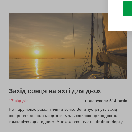
Захід сонця на яхті для двох
17 відгуків
подарували 514 разів
На пару чекає романтичний вечір. Вони зустрінуть захід
сонця на яхті, насолодяться мальовничою природою та
компанією одне одного. А також влаштують пікнік на борту.