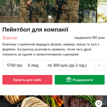
Пейнтбол для компанії
34 відгуки
подарували 992 рази
Кожному з приятелів видадуть форму, маркер, маску та кулі з
фарбою. Інструктор розповість правила, після чого друзі
пограють за одним із запропонованих сценарієв.
5700 грн
6 люд.
по 300 куль (до 2 год.)
Купити для себе
Подарувати