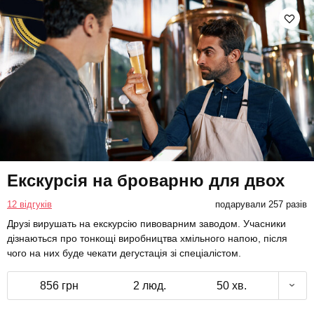
Екскурсія на броварню для двох
12 відгуків
подарували 257 разів
Друзі вирушать на екскурсію пивоварним заводом. Учасники
дізнаються про тонкощі виробництва хмільного напою, після
чого на них буде чекати дегустація зі спеціалістом.
856 грн
2 люд.
50 хв.