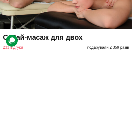
Сабай-масаж для двох
233 відгуки
подарували 2 359 разів
На клієнтів чекає сеанс масажу, де для пропрацювання тіла
майстри використають долоні, лікті та передпліччя. Після
процедури поліпшується лімфоток і рухливість суглобів.
3300 грн
2 люд.
1 год.
Купити для себе
Подарувати