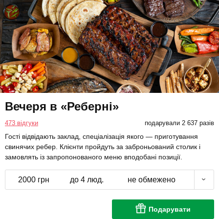
Вечеря в «Реберні»
473 відгуки
подарували 2 637 разів
Гості відвідають заклад, спеціалізація якого — приготування
свинячих ребер. Клієнти пройдуть за заброньований столик і
замовлять із запропонованого меню вподобані позиції.
2000 грн
до 4 люд.
не обмежено
Подарувати