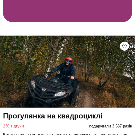
Прогулянка на квадроциклі
230 відгуків
подарували 3 587 разів
Клієнт сяде за кермо всюдихода та вирушить на екстремальну