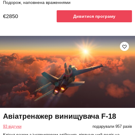
Подорож, наповнена враженнями
€2850
Дивитися програму
Авіатренажер винищувача F-18
93 відгуки
подарували 957 разів
Клієнт разом з інструктором здійснить віртуальний політ на