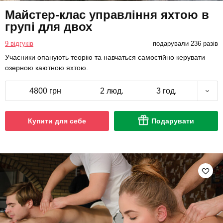
Майстер-клас управління яхтою в
групі для двох
9 відгуків
подарували 236 разів
Учасники опанують теорію та навчаться самостійно керувати
озерною каютною яхтою.
4800 грн
2 люд.
3 год.
Купити для себе
Подарувати