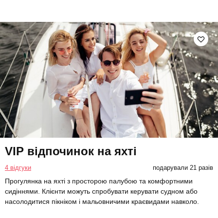
VIP відпочинок на яхті
4 відгуки
подарували 21 разів
Прогулянка на яхті з просторою палубою та комфортними
сидіннями. Клієнти можуть спробувати керувати судном або
насолодитися пікніком і мальовничими краєвидами навколо.