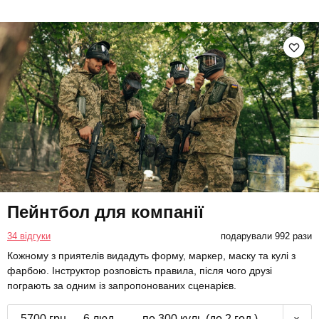
Пейнтбол для компанії
34 відгуки
подарували 992 рази
Кожному з приятелів видадуть форму, маркер, маску та кулі з
фарбою. Інструктор розповість правила, після чого друзі
пограють за одним із запропонованих сценарієв.
5700 грн
6 люд.
по 300 куль (до 2 год.)