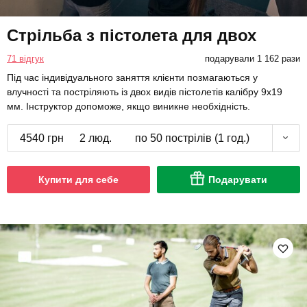
Стрільба з пістолета для двох
71 відгук
подарували 1 162 рази
Під час індивідуального заняття клієнти позмагаються у
влучності та постріляють із двох видів пістолетів калібру 9х19
мм. Інструктор допоможе, якщо виникне необхідність.
4540 грн
2 люд.
по 50 пострілів (1 год.)
Купити для себе
Подарувати