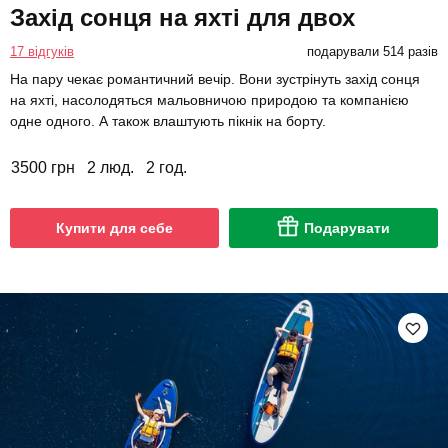
Захід сонця на яхті для двох
17 відгуків
подарували 514 разів
На пару чекає романтичний вечір. Вони зустрінуть захід сонця
на яхті, насолодяться мальовничою природою та компанією
одне одного. А також влаштують пікнік на борту.
3500 грн
2 люд.
2 год.
Купити для себе
Подарувати