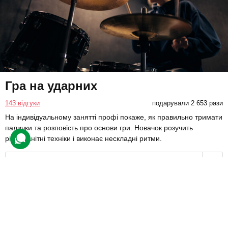
Гра на ударних
143 відгуки
подарували 2 653 рази
На індивідуальному занятті профі покаже, як правильно тримати
палички та розповість про основи гри. Новачок розучить
різноманітні техніки і виконає нескладні ритми.
975 грн
1 люд.
45 хв.
Купити для себе
Подарувати