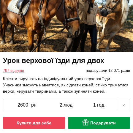
Урок верхової їзди для двох
787 відгуків
подарували 12 071 разів
Клієнти вирушать на індивідуальний урок верхової їзди.
Учасники зможуть навчитися, як сідлати коней, стійко триматися
верхи, керувати тваринами, а також зупиняти коней.
2600 грн
2 люд.
1 год.
Купити для себе
Подарувати