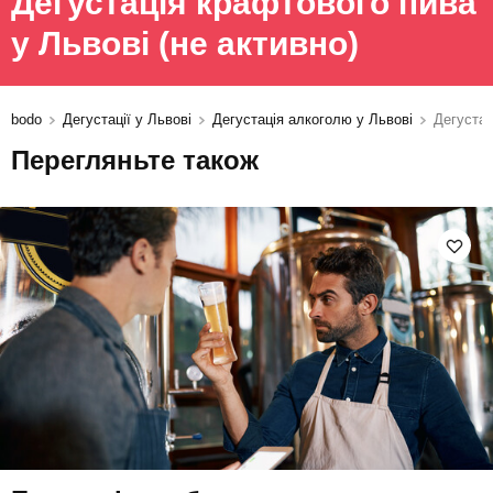
Дегустація крафтового пива
у Львові
(не активно)
bodo
Дегустації у Львові
Дегустація алкоголю у Львові
Дегустац
Перегляньте також