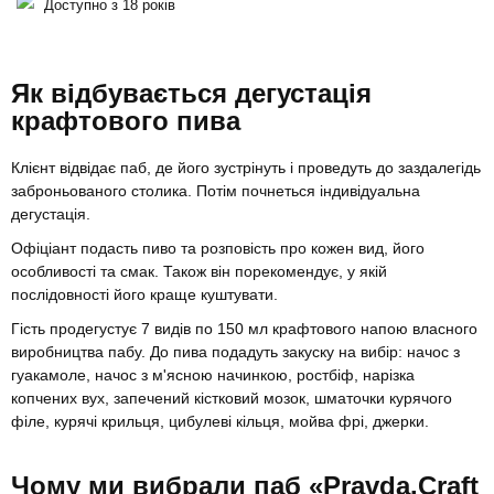
Доступно з 18 років
Як відбувається дегустація
крафтового пива
Клієнт відвідає паб, де його зустрінуть і проведуть до заздалегідь
заброньованого столика. Потім почнеться індивідуальна
дегустація.
Офіціант подасть пиво та розповість про кожен вид, його
особливості та смак. Також він порекомендує, у якій
послідовності його краще куштувати.
Гість продегустує 7 видів по 150 мл крафтового напою власного
виробництва пабу. До пива подадуть закуску на вибір: начос з
гуакамоле, начос з м'ясною начинкою, ростбіф, нарізка
копчених вух, запечений кістковий мозок, шматочки курячого
філе, курячі крильця, цибулеві кільця, мойва фрі, джерки.
Чому ми вибрали паб «Pravda.Craft