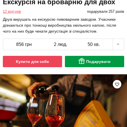
Екскурсія на броварню для двох
12 відгуків
подарували 257 разів
Друзі вирушать на екскурсію пивоварним заводом. Учасники
дізнаються про тонкощі виробництва хмільного напою, після
чого на них буде чекати дегустація зі спеціалістом.
856 грн
2 люд.
50 хв.
Купити для себе
Подарувати