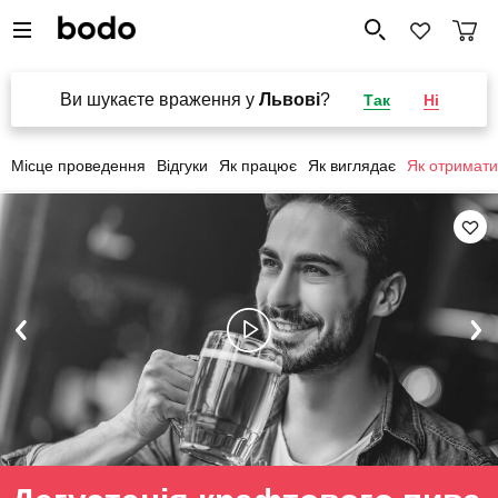
Ви шукаєте враження у
Львові
?
Так
Ні
Місце проведення
Відгуки
Як працює
Як виглядає
Як отримати