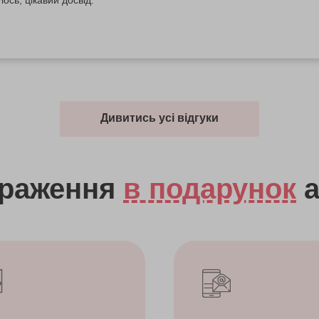
Дивитись усі відгуки
враження
в подарунок
а