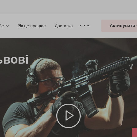
Активувати 
Як це працює
Доставка
бе
ьвові