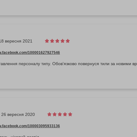
18 вересня 2021
ww.facebook.com/100001627927546
тавлення персоналу типу. Обов'язково повернуся тили за новими в
26 вересня 2020
ww.facebook.com/100003095933136
ось, цікавий досвід.