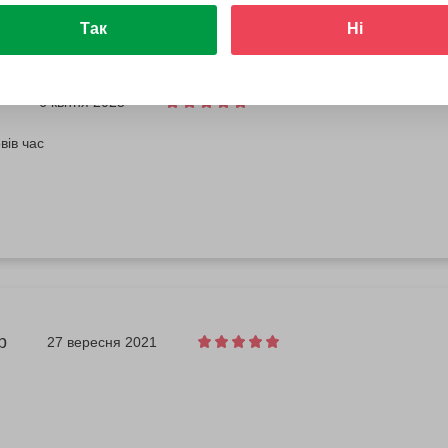
Так
Ні
6 квітня 2025
вів час
р
27 вересня 2021