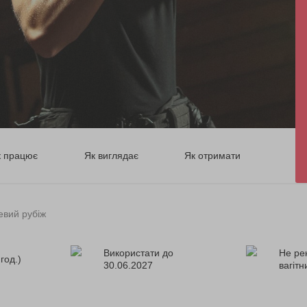
к працює
Як виглядає
Як отримати
евий рубіж
Використати до
Не ре
год.)
30.06.2027
вагіт