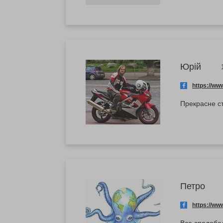
Юрій
https://w
Прекрасне с
Петро
https://w
Все сподобал