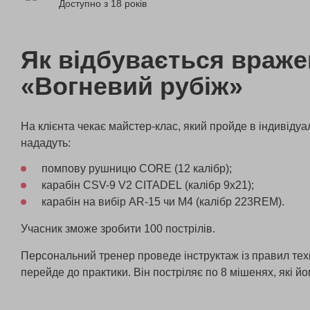
Доступно з 18 років
Як відбувається враж
«Вогневий рубіж»
На клієнта чекає майстер-клас, який пройде в індивіду
нададуть:
помпову рушницю CORE (12 калібр);
карабін CSV-9 V2 CITADEL (калібр 9х21);
карабін на вибір AR-15 чи М4 (калібр 223REM).
Учасник зможе зробити 100 пострілів.
Персональний тренер проведе інструктаж із правил техн
перейде до практики. Він постріляє по 8 мішенях, які йо