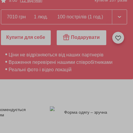
купили 107 разів
5.00
(12 відгуків)
7010 грн
1 люд.
100 пострілів (1 год.)
Купити для себе
Подарувати
Ціни не відрізняються від наших партнерів
Враження перевірені нашими співробітниками
Реальні фото і відео локацій
комендується
Форма одягу – зручна
ним