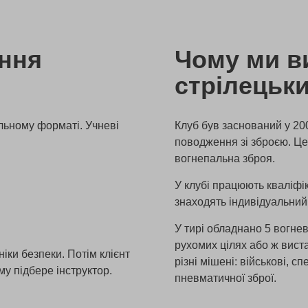
ення
Чому ми в
стрілецьк
альному форматі. Учневі
Клуб був заснований у 200
поводження зі зброєю. Це
вогнепальна зброя.
У клубі працюють кваліфі
знаходять індивідуальний 
У тирі обладнано 5 вогне
рухомих цілях або ж виста
іки безпеки. Потім клієнт
різні мішені: військові, с
му підбере інструктор.
пневматичної зброї.