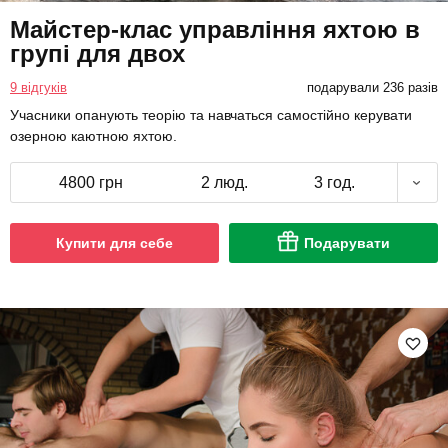
Майстер-клас управління яхтою в
групі для двох
9 відгуків
подарували 236 разів
Учасники опанують теорію та навчаться самостійно керувати
озерною каютною яхтою.
4800 грн
2 люд.
3 год.
Купити для себе
Подарувати