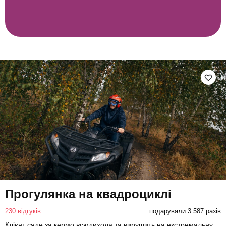
Прогулянка на квадроциклі
230 відгуків
подарували 3 587 разів
Клієнт сяде за кермо всюдихода та вирушить на екстремальну