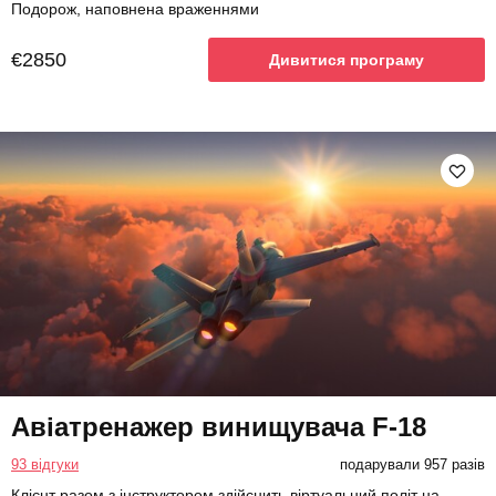
Подорож, наповнена враженнями
€2850
Дивитися програму
Авіатренажер винищувача F-18
93 відгуки
подарували 957 разів
Клієнт разом з інструктором здійснить віртуальний політ на