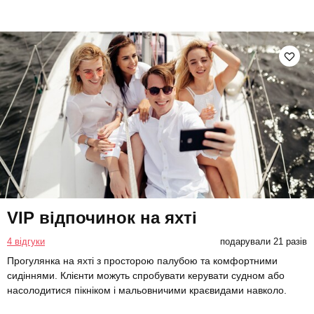
VIP відпочинок на яхті
4 відгуки
подарували 21 разів
Прогулянка на яхті з просторою палубою та комфортними
сидіннями. Клієнти можуть спробувати керувати судном або
насолодитися пікніком і мальовничими краєвидами навколо.