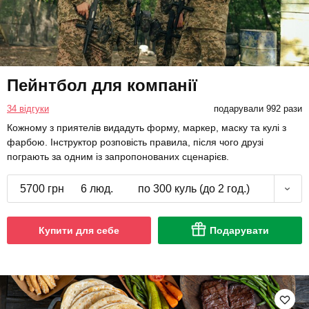
Пейнтбол для компанії
34 відгуки
подарували 992 рази
Кожному з приятелів видадуть форму, маркер, маску та кулі з
фарбою. Інструктор розповість правила, після чого друзі
пограють за одним із запропонованих сценарієв.
5700 грн
6 люд.
по 300 куль (до 2 год.)
Купити для себе
Подарувати