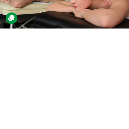
Сабай-масаж для двох
233 відгуки
подарували 2 359 разів
На клієнтів чекає сеанс масажу, де для пропрацювання тіла
майстри використають долоні, лікті та передпліччя. Після
процедури поліпшується лімфоток і рухливість суглобів.
3300 грн
2 люд.
1 год.
Купити для себе
Подарувати