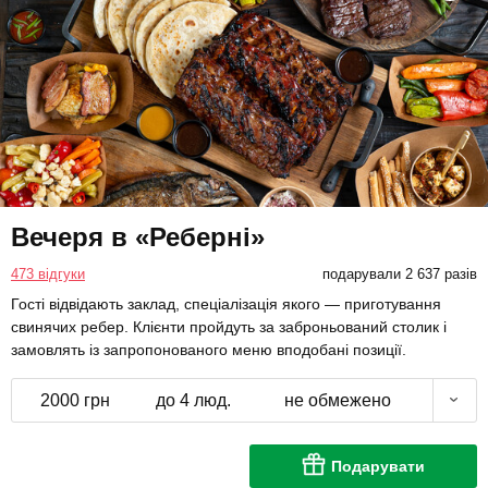
Вечеря в «Реберні»
473 відгуки
подарували 2 637 разів
Гості відвідають заклад, спеціалізація якого — приготування
свинячих ребер. Клієнти пройдуть за заброньований столик і
замовлять із запропонованого меню вподобані позиції.
2000 грн
до 4 люд.
не обмежено
Подарувати