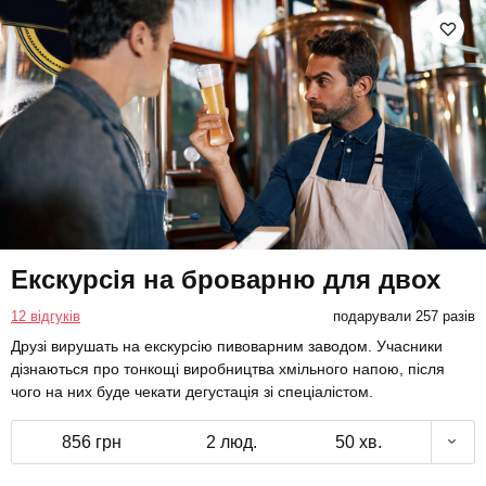
Екскурсія на броварню для двох
12 відгуків
подарували 257 разів
Друзі вирушать на екскурсію пивоварним заводом. Учасники
дізнаються про тонкощі виробництва хмільного напою, після
чого на них буде чекати дегустація зі спеціалістом.
856 грн
2 люд.
50 хв.