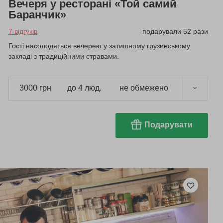
Вечеря у ресторані «Той самий
Баранчик»
7 відгуків
подарували 52 рази
Гості насолодяться вечерею у затишному грузинському
закладі з традиційними стравами.
3000 грн
до 4 люд.
не обмежено
Подарувати