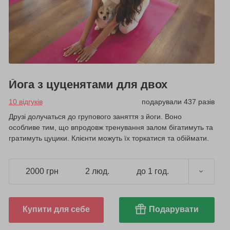
Йога з цуценятами для двох
10 відгуків
подарували 437 разів
Друзі долучаться до групового заняття з йоги. Воно
особливе тим, що впродовж тренування залом бігатимуть та
гратимуть цуцики. Клієнти можуть їх торкатися та обіймати.
2000 грн
2 люд.
до 1 год.
Купити для себе
Подарувати