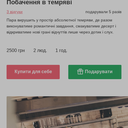
Побачення в темряві
3 відгуки
подарували 5 разів
Пара вирушить у простір абсолютної темряви, де разом
виконуватиме романтичні завдання, смакуватиме десерт і
відкриватиме нові грані відчуттів лише через дотик і слух.
2500 грн
2 люд.
1 год.
Купити для себе
Подарувати