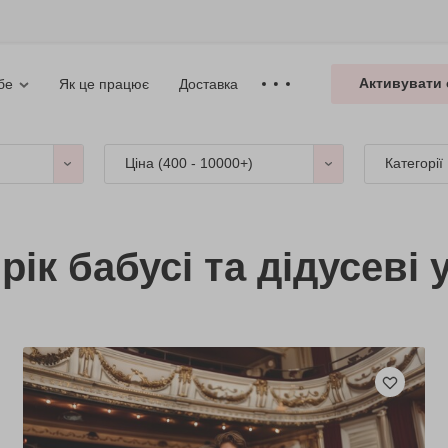
Активувати 
Як це працює
Доставка
бе
Ціна (
400 - 10000+
)
Категорії
ік бабусі та дідусеві 