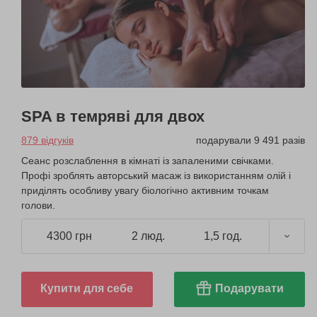
SPA в темряві для двох
879 відгуків
подарували 9 491 разів
Сеанс розслаблення в кімнаті із запаленими свічками.
Профі зроблять авторський масаж із використанням олій і
приділять особливу увагу біологічно активним точкам
голови.
4300 грн
2 люд.
1,5 год.
Купити для себе
Подарувати