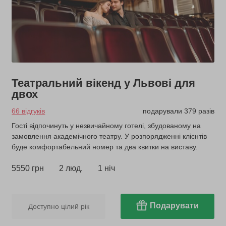
Театральний вікенд у Львові для
двох
66 відгуків
подарували 379 разів
Гості відпочинуть у незвичайному готелі, збудованому на
замовлення академічного театру. У розпорядженні клієнтів
буде комфортабельний номер та два квитки на виставу.
5550 грн
2 люд.
1 ніч
Подарувати
Доступно цілий рік