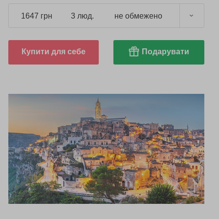
1647 грн
3 люд.
не обмежено
Купити для себе
Подарувати