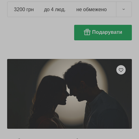
3200 грн
до 4 люд.
не обмежено
Подарувати