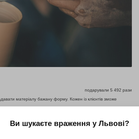
подарували 5 492 рази
давати матеріалу бажану форму. Кожен із клієнтів зможе
Ви шукаєте враження у
Львові
?
Купити для себе
Подарувати