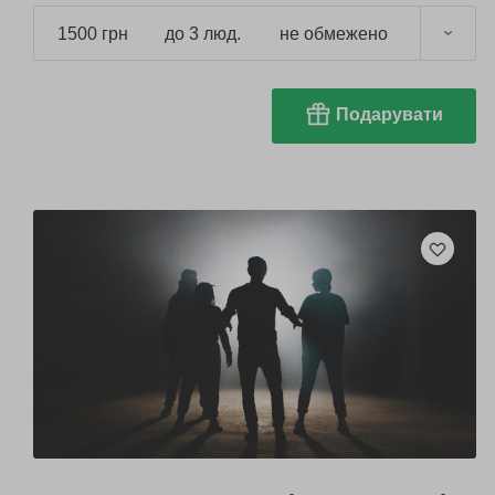
1500 грн
до 3 люд.
не обмежено
Подарувати