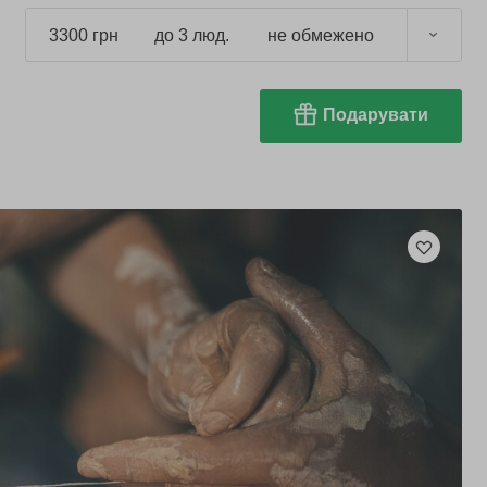
3300 грн
до 3 люд.
не обмежено
Подарувати