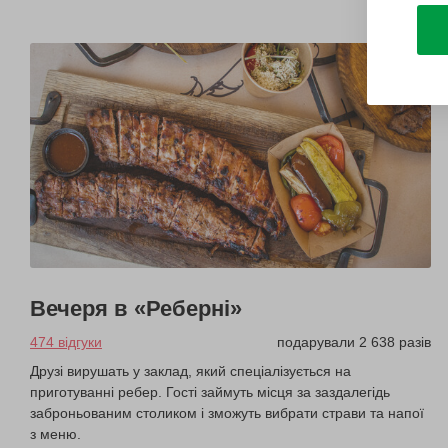
Вечеря в «Реберні»
474 відгуки
подарували 2 638 разів
Друзі вирушать у заклад, який спеціалізується на
приготуванні ребер. Гості займуть місця за заздалегідь
заброньованим столиком і зможуть вибрати страви та напої
з меню.