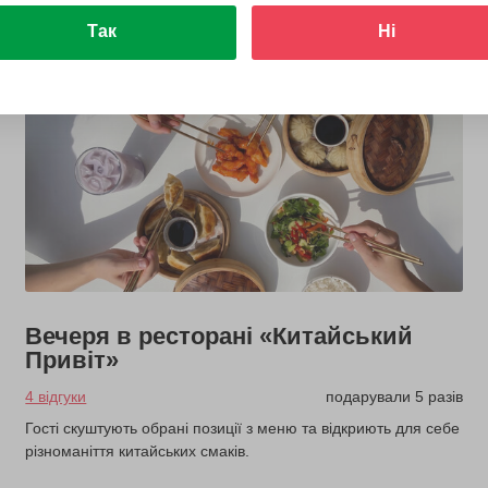
Так
Ні
Вечеря в ресторані «Китайський
Привіт»
4 відгуки
подарували 5 разів
Гості скуштують обрані позиції з меню та відкриють для себе
різноманіття китайських смаків.