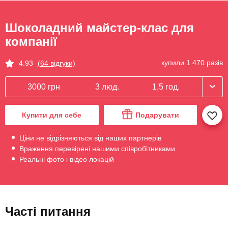
Шоколадний майстер-клас для
компанії
купили 1 470 разів
4.93
(64 відгуки)
3000 грн
3 люд.
1,5 год.
Купити для себе
Подарувати
Ціни не відрізняються від наших партнерів
Враження перевірені нашими співробітниками
Реальні фото і відео локацій
Часті питання