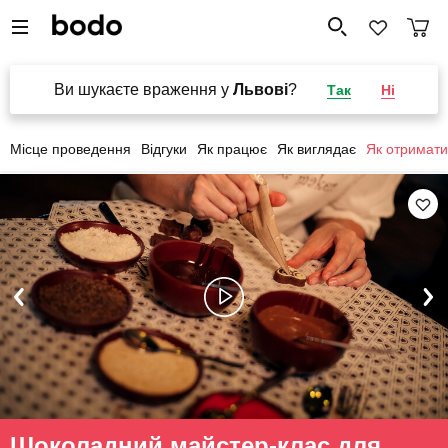
Ви шукаєте враження у
Львові
?
Так
Ні
Місце проведення
Відгуки
Як працює
Як виглядає
Як отримати
Шоколадний майстер-клас для