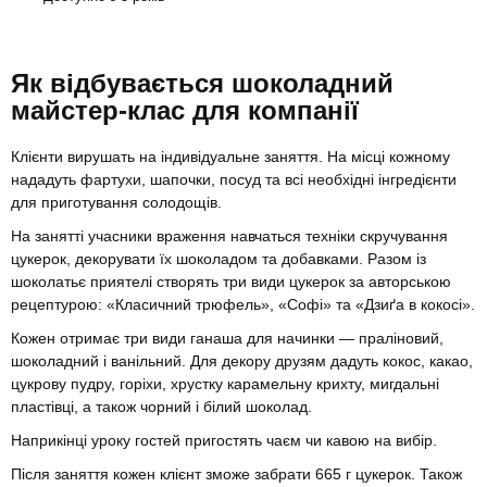
Як відбувається шоколадний
майстер-клас для компанії
Клієнти вирушать на індивідуальне заняття. На місці кожному
нададуть фартухи, шапочки, посуд та всі необхідні інгредієнти
для приготування солодощів.
На занятті учасники враження навчаться техніки скручування
цукерок, декорувати їх шоколадом та добавками. Разом із
шоколатьє приятелі створять три види цукерок за авторською
рецептурою: «Класичний трюфель», «Софі» та «Дзиґа в кокосі».
Кожен отримає три види ганаша для начинки — праліновий,
шоколадний і ванільний. Для декору друзям дадуть кокос, какао,
цукрову пудру, горіхи, хрустку карамельну крихту, мигдальні
пластівці, а також чорний і білий шоколад.
Наприкінці уроку гостей пригостять чаєм чи кавою на вибір.
Після заняття кожен клієнт зможе забрати 665 г цукерок. Також