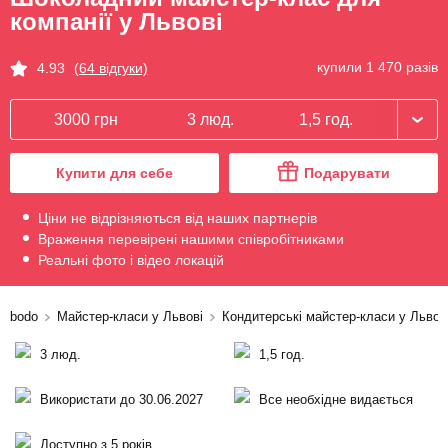
компанії у Львові
купили 1 470 разів
4.93
(64 відгуки)
3000 грн
3 люд.
1,5 год.
Купити для себе
Подарувати
Ціни не відрізняються від наших партнерів
Враження перевірені нашими співробітниками
Реальні фото і відео локацій
bodo
Майстер-класи у Львові
Кондитерські майстер-класи у Львов
3 люд.
1,5 год.
Використати до 30.06.2027
Все необхідне видається
Доступно з 5 років