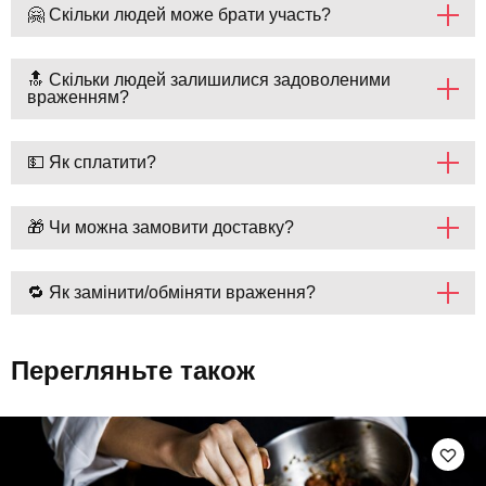
🤗 Скільки людей може брати участь?
🔝 Скільки людей залишилися задоволеними
враженням?
💵 Як сплатити?
🎁 Чи можна замовити доставку?
🔁 Як замінити/обміняти враження?
Перегляньте також