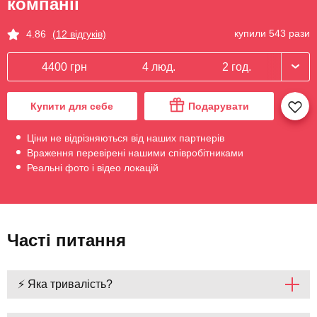
компанії
купили 543 рази
4.86
(12 відгуків)
4400 грн
4 люд.
2 год.
Купити для себе
Подарувати
Ціни не відрізняються від наших партнерів
Враження перевірені нашими співробітниками
Реальні фото і відео локацій
Часті питання
⚡ Яка тривалість?