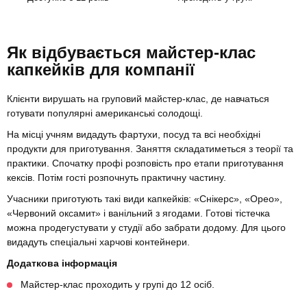
Як відбувається майстер-клас
капкейків для компанії
Клієнти вирушать на груповий майстер-клас, де навчаться
готувати популярні американські солодощі.
На місці учням видадуть фартухи, посуд та всі необхідні
продукти для приготування. Заняття складатиметься з теорії та
практики. Спочатку профі розповість про етапи приготування
кексів. Потім гості розпочнуть практичну частину.
Учасники приготують такі види капкейків: «Снікерс», «Орео»,
«Червоний оксамит» і ванільний з ягодами. Готові тістечка
можна продегустувати у студії або забрати додому. Для цього
видадуть спеціальні харчові контейнери.
Додаткова інформація
Майстер-клас проходить у групі до 12 осіб.