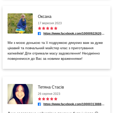
Оксана
17 вересня 2023
https://www.facebook.com/100009226209004
Ми з моєю донькою та її подружкою дякуємо вам за дуже
цікавий та повчальний майстер клас з приготування
капкейків! Діти отримали масу задоволення! Неодмінно
повернемося до Вас за новими враженнями!
Тетяна Стасів
26 серпня 2023
https://www.facebook.com/100003138887611