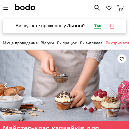
Ви шукаєте враження у
Львові
?
Так
Ні
Місце проведення
Відгуки
Як працює
Як виглядає
Як отримати
Майстер-клас капкейків для