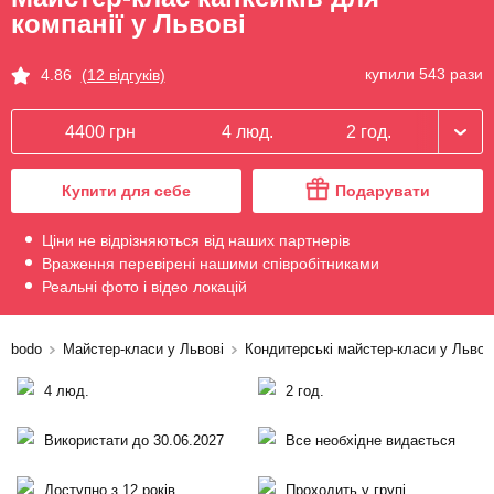
компанії у Львові
купили 543 рази
4.86
(12 відгуків)
4400 грн
4 люд.
2 год.
Купити для себе
Подарувати
Ціни не відрізняються від наших партнерів
Враження перевірені нашими співробітниками
Реальні фото і відео локацій
bodo
Майстер-класи у Львові
Кондитерські майстер-класи у Львов
4 люд.
2 год.
Використати до 30.06.2027
Все необхідне видається
Доступно з 12 років
Проходить у групі