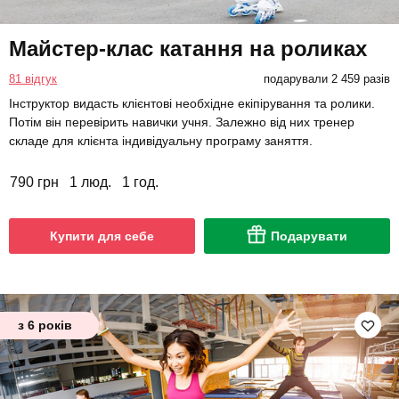
Майстер-клас катання на роликах
81 відгук
подарували 2 459 разів
Інструктор видасть клієнтові необхідне екіпірування та ролики.
Потім він перевірить навички учня. Залежно від них тренер
складе для клієнта індивідуальну програму заняття.
790 грн
1 люд.
1 год.
Купити для себе
Подарувати
з 6 років