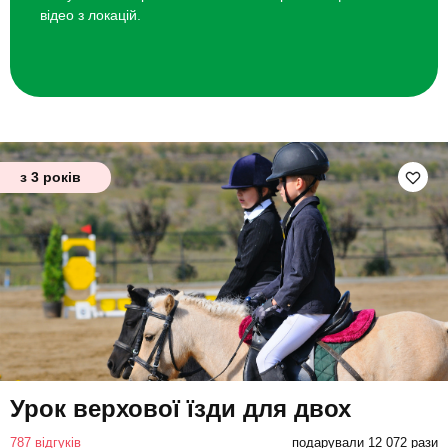
відео з локацій.
з 3 років
Урок верхової їзди для двох
787 відгуків
подарували 12 072 рази