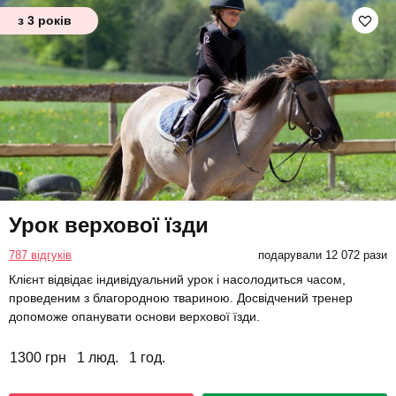
з 3 років
Урок верхової їзди
787 відгуків
подарували 12 072 рази
Клієнт відвідає індивідуальний урок і насолодиться часом,
проведеним з благородною твариною. Досвідчений тренер
допоможе опанувати основи верхової їзди.
1300 грн
1 люд.
1 год.