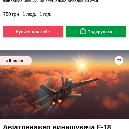
відпрацює навички на спеціально обладнаній стіні.
750 грн
1 люд.
1 год.
Купити для себе
Подарувати
з 6 років
Авіатренажер винищувача F-18