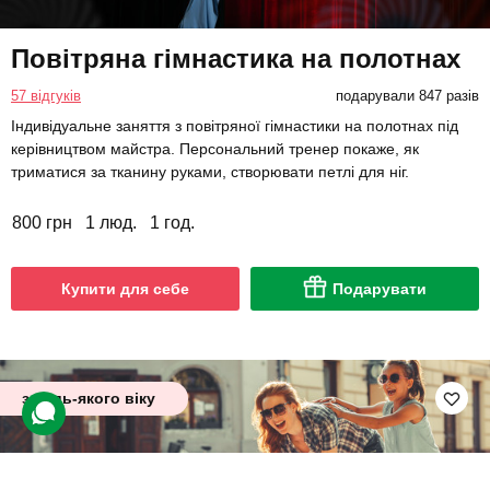
Повітряна гімнастика на полотнах
57 відгуків
подарували 847 разів
Індивідуальне заняття з повітряної гімнастики на полотнах під
керівництвом майстра. Персональний тренер покаже, як
триматися за тканину руками, створювати петлі для ніг.
800 грн
1 люд.
1 год.
Купити для себе
Подарувати
з будь-якого віку