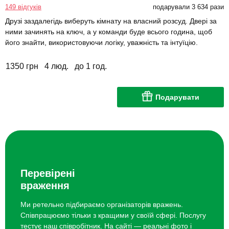
149 відгуків
подарували 3 634 рази
Друзі заздалегідь виберуть кімнату на власний розсуд. Двері за
ними зачинять на ключ, а у команди буде всього година, щоб
його знайти, використовуючи логіку, уважність та інтуїцію.
1350 грн
4 люд.
до 1 год.
Подарувати
Перевірені
враження
Ми ретельно підбираємо організаторів вражень.
Співпрацюємо тільки з кращими у своїй сфері. Послугу
тестує наш співробітник. На сайті — реальні фото і