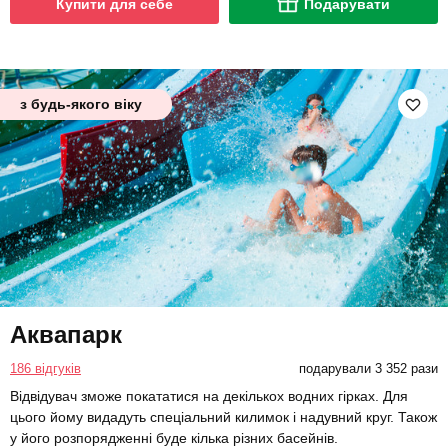
Купити для себе
Подарувати
з будь-якого віку
Аквапарк
186 відгуків
подарували 3 352 рази
Відвідувач зможе покататися на декількох водних гірках. Для
цього йому видадуть спеціальний килимок і надувний круг. Також
у його розпорядженні буде кілька різних басейнів.