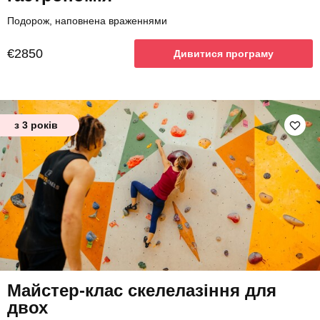
Подорож, наповнена враженнями
€2850
Дивитися програму
з 3 років
Майстер-клас скелелазіння для
двох