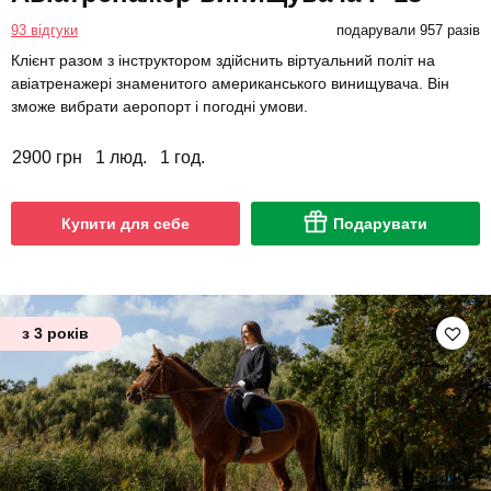
93 відгуки
подарували 957 разів
Клієнт разом з інструктором здійснить віртуальний політ на
авіатренажері знаменитого американського винищувача. Він
зможе вибрати аеропорт і погодні умови.
2900 грн
1 люд.
1 год.
Купити для себе
Подарувати
з 3 років